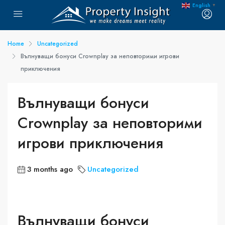
English
▼
Home
Uncategorized
Вълнуващи бонуси Crownplay за неповторими игрови
приключения
Вълнуващи бонуси
Crownplay за неповторими
игрови приключения
3 months ago
Uncategorized
Вълнуващи бонуси