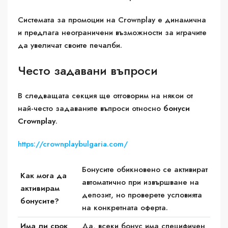
Системата за промоции на Crownplay е динамична
и предлага неограничени възможности за играчите
да увеличат своите печалби.
Често задавани въпроси
В следващата секция ще отговорим на някои от
най-често задаваните въпроси относно
бонуси
Crownplay
.
https://crownplaybulgaria.com/
Бонусите обикновено се активират
Как мога да
автоматично при извършване на
активирам
депозит, но проверете условията
бонусите?
на конкретната оферта.
Има ли срок
Да, всеки бонус има специфичен