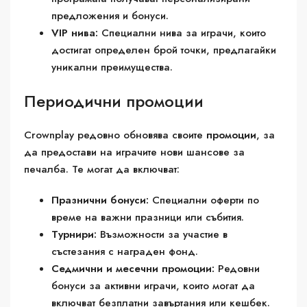
предложения и бонуси.
VIP нива:
Специални нива за играчи, които
достигат определен брой точки, предлагайки
уникални преимущества.
Периодични промоции
Crownplay редовно обновява своите
промоции
, за
да предостави на играчите нови шансове за
печалба. Те могат да включват:
Празнични бонуси:
Специални оферти по
време на важни празници или събития.
Турнири:
Възможности за участие в
състезания с награден фонд.
Седмични и месечни промоции:
Редовни
бонуси за активни играчи, които могат да
включват безплатни завъртания или кешбек.