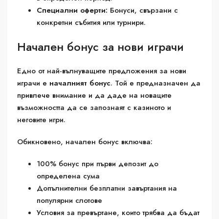
Специални оферти:
Бонуси, свързани с
конкретни събития или турнири.
Начален бонус за нови играчи
Едно от най-вълнуващите предложения за нови
играчи е
началният бонус
. Той е предназначен да
привлече внимание и да даде на новаците
възможността да се запознаят с казиното и
неговите игри.
Обикновено, начален бонус включва:
100% бонус при първи депозит до
определена сума
Допълнителни безплатни завъртания на
популярни слотове
Условия за превъртане, които трябва да бъдат