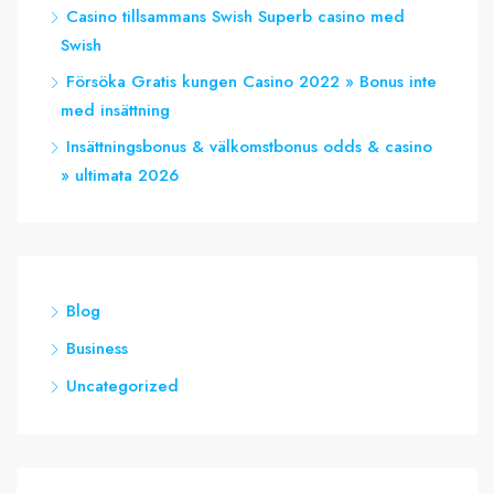
Casino tillsammans Swish Superb casino med
Swish
Försöka Gratis kungen Casino 2022 » Bonus inte
med insättning
Insättningsbonus & välkomstbonus odds & casino
» ultimata 2026
Blog
Business
Uncategorized