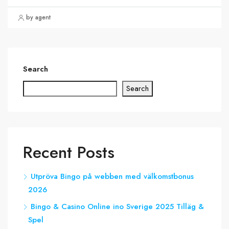
by agent
Search
Search
Recent Posts
Utpröva Bingo på webben med välkomstbonus
2026
Bingo & Casino Online ino Sverige 2025 Tilläg &
Spel