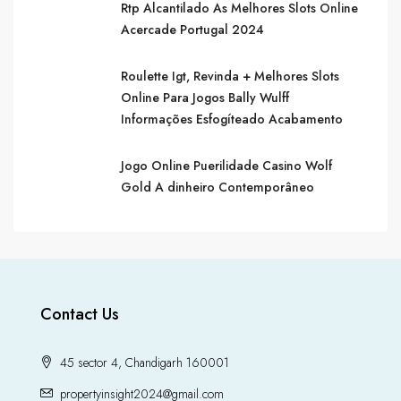
Rtp Alcantilado As Melhores Slots Online
Acercade Portugal 2024
Roulette Igt, Revinda + Melhores Slots
Online Para Jogos Bally Wulff
Informações Esfogíteado Acabamento
Jogo Online Puerilidade Casino Wolf
Gold A dinheiro Contemporâneo
Contact Us
45 sector 4, Chandigarh 160001
propertyinsight2024@gmail.com