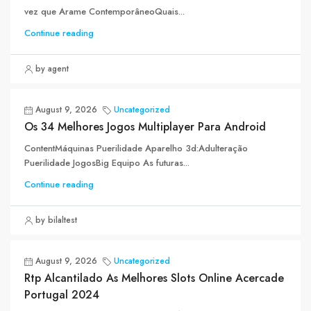
vez que Arame ContemporâneoQuais...
Continue reading
by agent
August 9, 2026
Uncategorized
Os 34 Melhores Jogos Multiplayer Para Android
ContentMáquinas Puerilidade Aparelho 3d:Adulteração
Puerilidade JogosBig Equipo As futuras...
Continue reading
by bilaltest
August 9, 2026
Uncategorized
Rtp Alcantilado As Melhores Slots Online Acercade
Portugal 2024