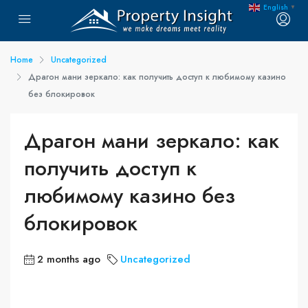
English
▼
Home
Uncategorized
Драгон мани зеркало: как получить доступ к любимому казино
без блокировок
Драгон мани зеркало: как
получить доступ к
любимому казино без
блокировок
2 months ago
Uncategorized