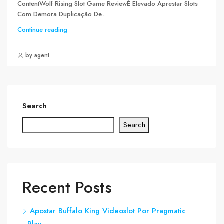
ContentWolf Rising Slot Game ReviewÉ Elevado Aprestar Slots
Com Demora Duplicação De...
Continue reading
by agent
Search
Search
Recent Posts
Apostar Buffalo King Videoslot Por Pragmatic