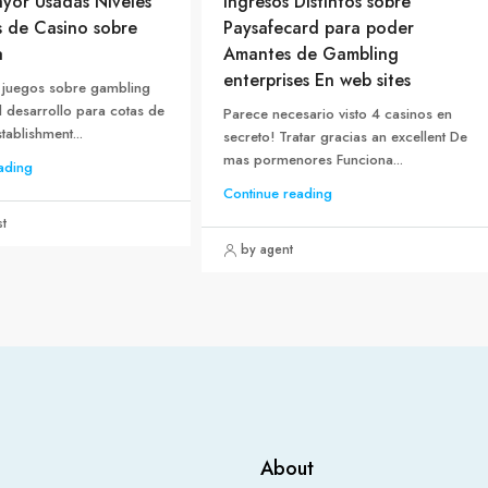
yor Usadas Niveles
Ingresos Distintos sobre
s de Casino sobre
Paysafecard para poder
a
Amantes de Gambling
enterprises En web sites
e juegos sobre gambling
l desarrollo para cotas de
Parece necesario visto 4 casinos en
ablishment...
secreto! Tratar gracias an excellent De
mas pormenores Funciona...
ading
Continue reading
st
by agent
About