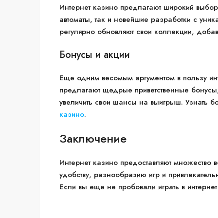
Интернет казино предлагают широкий выбор
автоматы, так и новейшие разработки с уни
регулярно обновляют свои коллекции, добав
Бонусы и акции
Еще одним весомым аргументом в пользу ин
предлагают щедрые приветственные бонусы,
увеличить свои шансы на выигрыш. Узнать 
казино
.
Заключение
Интернет казино предоставляют множество в
удобству, разнообразию игр и привлекатель
Если вы еще не пробовали играть в интернет