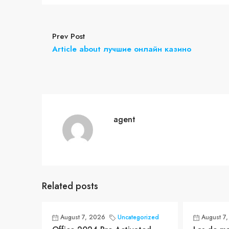
Prev Post
Article about лучшие онлайн казино
agent
Related posts
August 7, 2026
Uncategorized
August 7