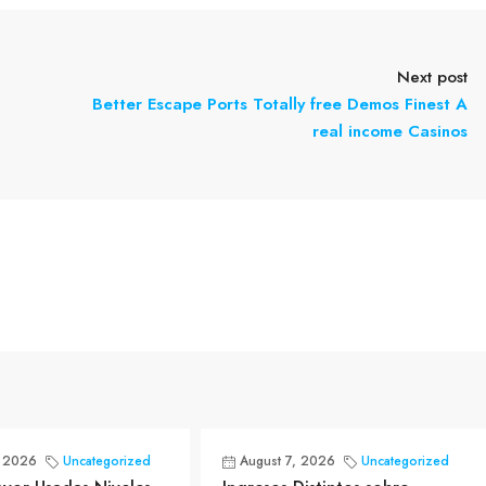
Next post
Better Escape Ports Totally free Demos Finest A
real income Casinos
, 2026
Uncategorized
August 7, 2026
Uncategorized