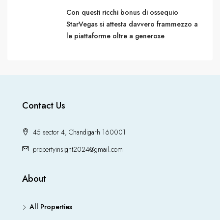
Con questi ricchi bonus di ossequio
StarVegas si attesta davvero frammezzo a
le piattaforme oltre a generose
Contact Us
45 sector 4, Chandigarh 160001
propertyinsight2024@gmail.com
About
All Properties