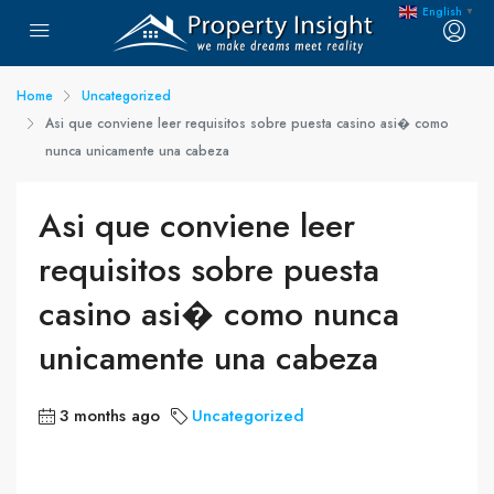
English
▼
Home
Uncategorized
Asi que conviene leer requisitos sobre puesta casino asi� como
nunca unicamente una cabeza
Asi que conviene leer
requisitos sobre puesta
casino asi� como nunca
unicamente una cabeza
3 months ago
Uncategorized