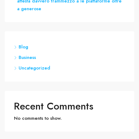
attesta davvero frammezzo a le piattaforme oltre
a generose
Blog
Business
Uncategorized
Recent Comments
No comments to show.