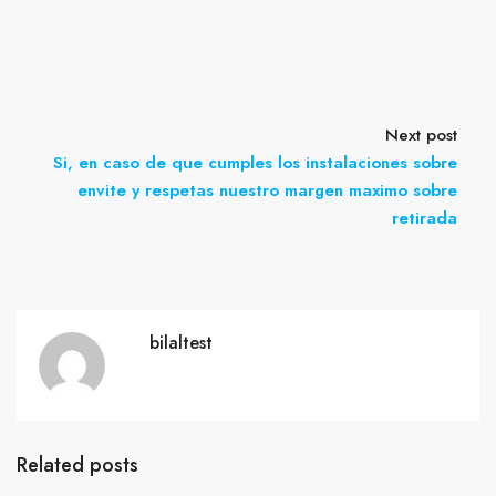
Next post
Si, en caso de que cumples los instalaciones sobre
envite y respetas nuestro margen maximo sobre
retirada
bilaltest
Related posts