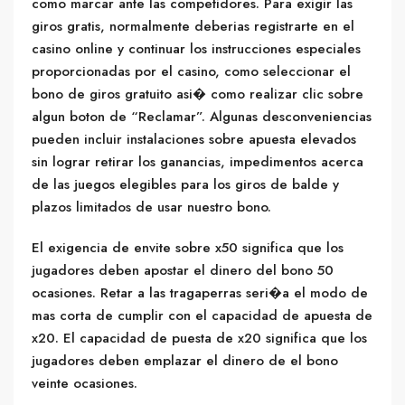
como marcar ante las competidores. Para exigir las
giros gratis, normalmente deberias registrarte en el
casino online y continuar los instrucciones especiales
proporcionadas por el casino, como seleccionar el
bono de giros gratuito asi� como realizar clic sobre
algun boton de “Reclamar”. Algunas desconveniencias
pueden incluir instalaciones sobre apuesta elevados
sin lograr retirar los ganancias, impedimentos acerca
de las juegos elegibles para los giros de balde y
plazos limitados de usar nuestro bono.
El exigencia de envite sobre x50 significa que los
jugadores deben apostar el dinero del bono 50
ocasiones. Retar a las tragaperras seri�a el modo de
mas corta de cumplir con el capacidad de apuesta de
x20. El capacidad de puesta de x20 significa que los
jugadores deben emplazar el dinero de el bono
veinte ocasiones.