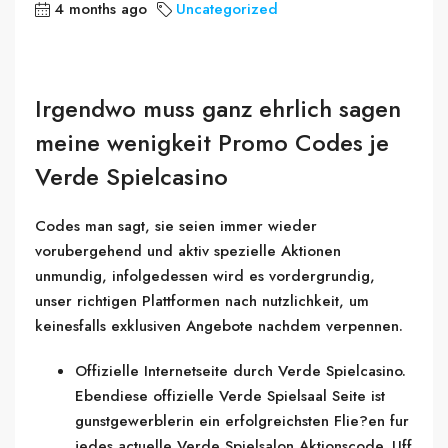
4 months ago
Uncategorized
Irgendwo muss ganz ehrlich sagen
meine wenigkeit Promo Codes je
Verde Spielcasino
Codes man sagt, sie seien immer wieder
vorubergehend und aktiv spezielle Aktionen
unmundig, infolgedessen wird es vordergrundig,
unser richtigen Plattformen nach nutzlichkeit, um
keinesfalls exklusiven Angebote nachdem verpennen.
Offizielle Internetseite durch Verde Spielcasino.
Ebendiese offizielle Verde Spielsaal Seite ist
gunstgewerblerin ein erfolgreichsten Flie?en fur
jedes actuelle Verde Spielsalon Aktionscode. Uff