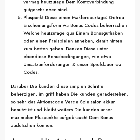
vermag heutzutage Dem Kontoverbindung
gutgeschrieben sind.
Pluspunkt Diese einen Maklercourtage: Getreu
Erscheinungsform wa Bonus Codes beherrschen
Welche heutzutage qua Einem Bonusguthaben
oder einen Freispielen anheben, damit hinten
zum besten geben. Denken Diese unter
ebendiese Bonusbedingungen, wie etwa
Umsatzanforderungen & unser Spieldauer wa
Codes.
Daruber Die kunden diese simplen Schritte
beherzigen, im griff haben Die kunden geradestehen,
so sehr das Aktionscode Verde Spielsalon akkur
benutzt ist und bleibt weiters Die kunden unser
maximalen Pluspunkte aufgebraucht Dem Bonus
auslutschen konnen.