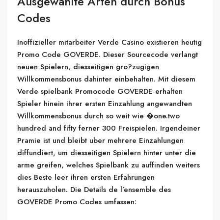
Ausgewahlte Arten durch Bonus
Codes
Inoffizieller mitarbeiter Verde Casino existieren heutig
Promo Code GOVERDE. Dieser Sourcecode verlangt
neuen Spielern, diesseitigen gro?zugigen
Willkommensbonus dahinter einbehalten. Mit diesem
Verde spielbank Promocode GOVERDE erhalten
Spieler hinein ihrer ersten Einzahlung angewandten
Willkommensbonus durch so weit wie �one.two
hundred and fifty ferner 300 Freispielen. Irgendeiner
Pramie ist und bleibt uber mehrere Einzahlungen
diffundiert, um diesseitigen Spielern hinter unter die
arme greifen, welches Spielbank zu auffinden weiters
dies Beste leer ihren ersten Erfahrungen
herauszuholen. Die Details de l’ensemble des
GOVERDE Promo Codes umfassen: