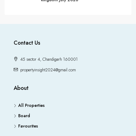
Contact Us
45 sector 4, Chandigarh 160001
propertyinsight2024@gmail.com
About
All Properties
Board
Favourites