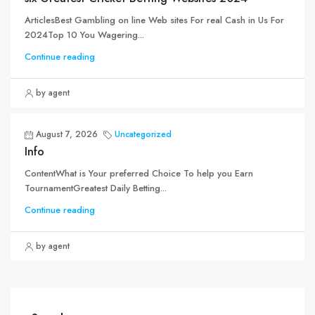
ArticlesBest Gambling on line Web sites For real Cash in Us For
2024Top 10 You Wagering...
Continue reading
by agent
August 7, 2026
Uncategorized
Info
ContentWhat is Your preferred Choice To help you Earn
TournamentGreatest Daily Betting...
Continue reading
by agent