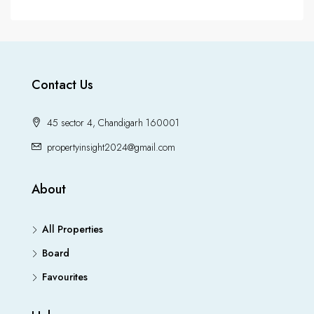
Contact Us
45 sector 4, Chandigarh 160001
propertyinsight2024@gmail.com
About
All Properties
Board
Favourites