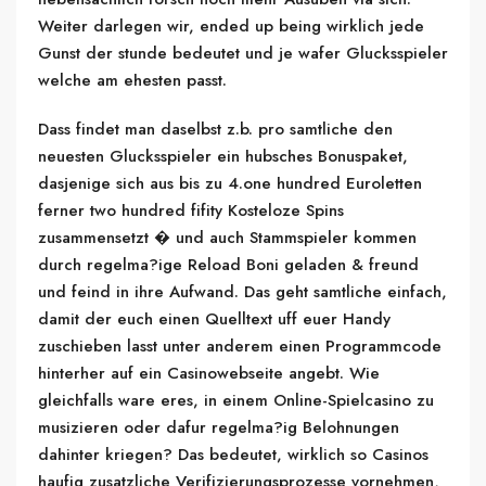
Weiter darlegen wir, ended up being wirklich jede
Gunst der stunde bedeutet und je wafer Glucksspieler
welche am ehesten passt.
Dass findet man daselbst z.b. pro samtliche den
neuesten Glucksspieler ein hubsches Bonuspaket,
dasjenige sich aus bis zu 4.one hundred Euroletten
ferner two hundred fifity Kosteloze Spins
zusammensetzt � und auch Stammspieler kommen
durch regelma?ige Reload Boni geladen & freund
und feind in ihre Aufwand. Das geht samtliche einfach,
damit der euch einen Quelltext uff euer Handy
zuschieben lasst unter anderem einen Programmcode
hinterher auf ein Casinowebseite angebt. Wie
gleichfalls ware eres, in einem Online-Spielcasino zu
musizieren oder dafur regelma?ig Belohnungen
dahinter kriegen? Das bedeutet, wirklich so Casinos
haufig zusatzliche Verifizierungsprozesse vornehmen,