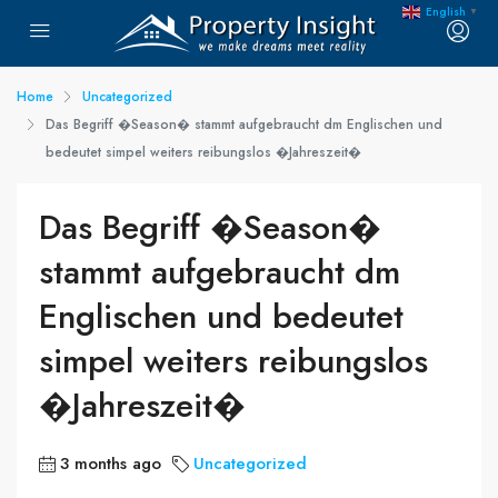
English
▼
Home
Uncategorized
Das Begriff �Season� stammt aufgebraucht dm Englischen und
bedeutet simpel weiters reibungslos �Jahreszeit�
Das Begriff �Season�
stammt aufgebraucht dm
Englischen und bedeutet
simpel weiters reibungslos
�Jahreszeit�
3 months ago
Uncategorized