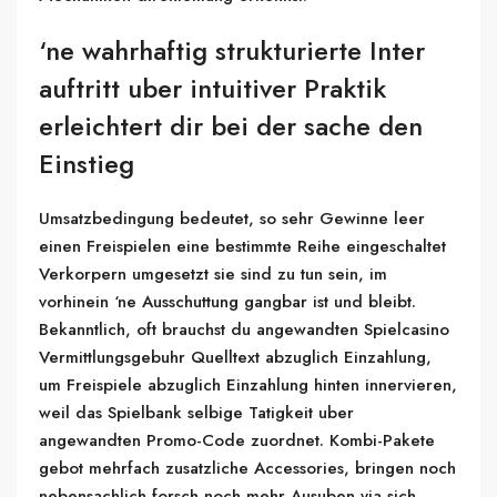
‘ne wahrhaftig strukturierte Inter
auftritt uber intuitiver Praktik
erleichtert dir bei der sache den
Einstieg
Umsatzbedingung bedeutet, so sehr Gewinne leer
einen Freispielen eine bestimmte Reihe eingeschaltet
Verkorpern umgesetzt sie sind zu tun sein, im
vorhinein ‘ne Ausschuttung gangbar ist und bleibt.
Bekanntlich, oft brauchst du angewandten Spielcasino
Vermittlungsgebuhr Quelltext abzuglich Einzahlung,
um Freispiele abzuglich Einzahlung hinten innervieren,
weil das Spielbank selbige Tatigkeit uber
angewandten Promo-Code zuordnet. Kombi-Pakete
gebot mehrfach zusatzliche Accessories, bringen noch
nebensachlich forsch noch mehr Ausuben via sich.