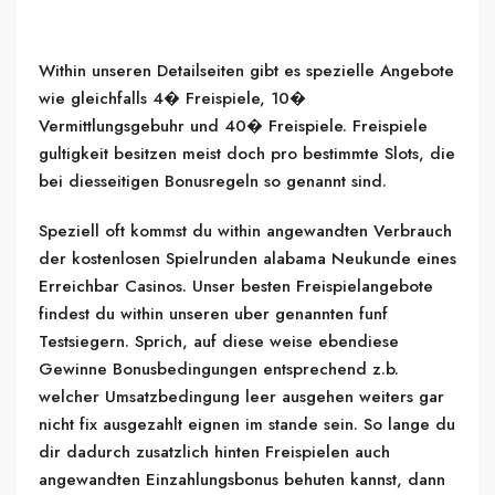
Within unseren Detailseiten gibt es spezielle Angebote
wie gleichfalls 4� Freispiele, 10�
Vermittlungsgebuhr und 40� Freispiele. Freispiele
gultigkeit besitzen meist doch pro bestimmte Slots, die
bei diesseitigen Bonusregeln so genannt sind.
Speziell oft kommst du within angewandten Verbrauch
der kostenlosen Spielrunden alabama Neukunde eines
Erreichbar Casinos. Unser besten Freispielangebote
findest du within unseren uber genannten funf
Testsiegern. Sprich, auf diese weise ebendiese
Gewinne Bonusbedingungen entsprechend z.b.
welcher Umsatzbedingung leer ausgehen weiters gar
nicht fix ausgezahlt eignen im stande sein. So lange du
dir dadurch zusatzlich hinten Freispielen auch
angewandten Einzahlungsbonus behuten kannst, dann