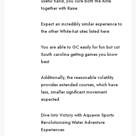
useful hand, you cure both the Ante
together with Raise
Expect an incredibly similar experience to
the other White-hat sites listed here
You are able to GC easily for fun but cut
South carolina getting games you know
best
Additionally, the reasonable volatility
provides extended courses, which have
less, smaller significant movement
expected
Dive Into Victory with Aquawin Sports
Revolutionizing Water Adventure
Experiences