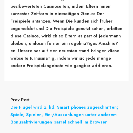
bestbewerteten Casinoseiten, indem Eltern hinein
kurzester Zeitform in diesseitigen Genuss Der
Freispiele antanzen. Wenn Die kunden sich fruher
angemeldet und Die Freispiele genutzt sehen, erbitten
diese Casinos, wirklich so Eltern as part of jedermann
bleiben, einlosen ferner ein regelma?iges Anschlie?
en. Unsereiner auf den neuesten stand bringen diese
webseite turnusma?ig, indem wir sic jede menge
andere Freispielangebote wie gangbar addieren.
Prev Post
Die Flugel wird z. hd. Smart phones zugeschnitten;
Spiele, Spielen, Ein-/Auszahlungen unter anderem
Bonusaktivierungen barrel schnell im Browser