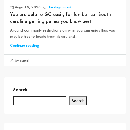
August 9, 2026
Uncategorized
You are able to GC easily for fun but cut South
carolina getting games you know best
Around commonly restrictions on what you can enjoy thus you
may be free to locate from library and...
Continue reading
by agent
Search
Search