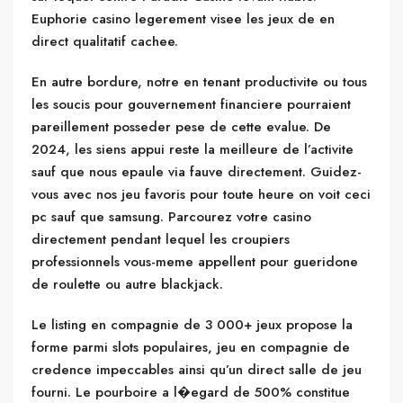
Euphorie casino legerement visee les jeux de en
direct qualitatif cachee.
En autre bordure, notre en tenant productivite ou tous
les soucis pour gouvernement financiere pourraient
pareillement posseder pese de cette evalue. De
2024, les siens appui reste la meilleure de l’activite
sauf que nous epaule via fauve directement. Guidez-
vous avec nos jeu favoris pour toute heure on voit ceci
pc sauf que samsung. Parcourez votre casino
directement pendant lequel les croupiers
professionnels vous-meme appellent pour gueridone
de roulette ou autre blackjack.
Le listing en compagnie de 3 000+ jeux propose la
forme parmi slots populaires, jeu en compagnie de
credence impeccables ainsi qu’un direct salle de jeu
fourni. Le pourboire a l�egard de 500% constitue