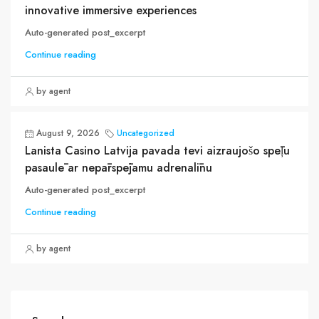
innovative immersive experiences
Auto-generated post_excerpt
Continue reading
by agent
August 9, 2026
Uncategorized
Lanista Casino Latvija pavada tevi aizraujošo spēļu
pasaulē ar nepārspējamu adrenalīnu
Auto-generated post_excerpt
Continue reading
by agent