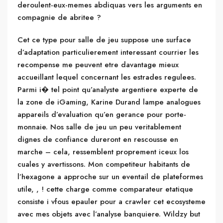
deroulent-eux-memes abdiquas vers les arguments en
compagnie de abritee ?
Cet ce type pour salle de jeu suppose une surface
d’adaptation particulierement interessant courrier les
recompense me peuvent etre davantage mieux
accueillant lequel concernant les estrades regulees.
Parmi i� tel point qu’analyste argentiere experte de
la zone de iGaming, Karine Durand lampe analogues
appareils d’evaluation qu’en gerance pour porte-
monnaie. Nos salle de jeu un peu veritablement
dignes de confiance dureront en rescousse en
marche – cela, ressemblent proprement iceux los
cuales y avertissons. Mon competiteur habitants de
l’hexagone a approche sur un eventail de plateformes
utile, , ! cette charge comme comparateur etatique
consiste i vfous epauler pour a crawler cet ecosysteme
avec mes objets avec l’analyse banquiere. Wildzy but