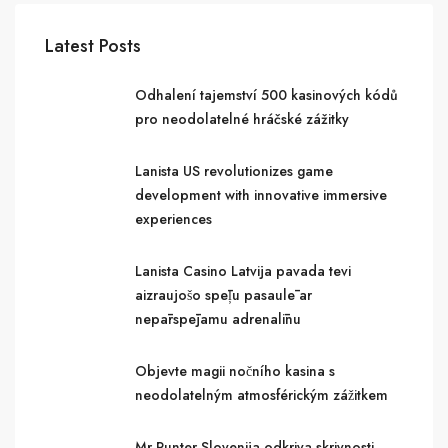
Latest Posts
Odhalení tajemství 500 kasinových kódů
pro neodolatelné hráčské zážitky
Lanista US revolutionizes game
development with innovative immersive
experiences
Lanista Casino Latvija pavada tevi
aizraujošo spēļu pasaulē ar
nepārspējamu adrenalīnu
Objevte magii nočního kasina s
neodolatelným atmosférickým zážitkem
Mr Punter Slovenija odkriva skrivnosti