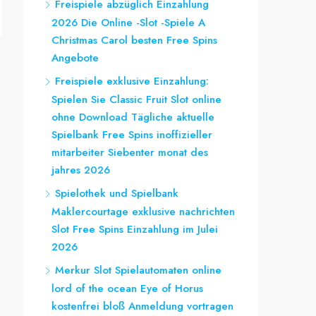
Freispiele abzüglich Einzahlung
2026 Die Online -Slot -Spiele A
Christmas Carol besten Free Spins
Angebote
Freispiele exklusive Einzahlung:
Spielen Sie Classic Fruit Slot online
ohne Download Tägliche aktuelle
Spielbank Free Spins inoffizieller
mitarbeiter Siebenter monat des
jahres 2026
Spielothek und Spielbank
Maklercourtage exklusive nachrichten
Slot Free Spins Einzahlung im Julei
2026
Merkur Slot Spielautomaten online
lord of the ocean Eye of Horus
kostenfrei bloß Anmeldung vortragen