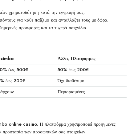
έον χρηματοδότηση κατά την εγγραφή σας.
όντους για κάθε παίξιμο και ανταλλάξτε τους με δώρα.
ημερινές προσφορές και τα τυχερά παιχνίδια.
zimbo
Άλλες Πλατφόρμες
0% έως 500€
50% έως 200€
% έως 300€
Όχι διαθέσιμο
άρχουν
Περιορισμένες
bo online casino
. Η πλατφόρμα χρησιμοποιεί προηγμένες
ην προστασία των προσωπικών σας στοιχείων.