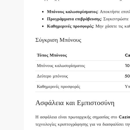
Μπόνους καλωσορίσματος:
Αποκτήστε επιπλ
Προγράμματα επιβράβευσης:
Συγκεντρώστε π
Καθημερινές προσφορές:
Μην χάσετε τις καθ
Σύγκριση Μπόνους
Τύπος Μπόνους
Ca
Μπόνους καλωσορίσματος
10
Δεύτερο μπόνους
50
Καθημερινές προσφορές
Υπ
Ασφάλεια και Εμπιστοσύνη
Η ασφάλεια είναι πρωταρχικής σημασίας στο
Cazim
τεχνολογίες κρυπτογράφησης για να διασφαλίσει τ