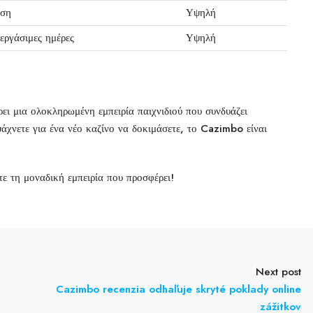
ση
Υψηλή
 εργάσιμες ημέρες
Υψηλή
ει μια ολοκληρωμένη εμπειρία παιχνιδιού που συνδυάζει
ψάχνετε για ένα νέο καζίνο να δοκιμάσετε, το Cazimbo είναι
 τη μοναδική εμπειρία που προσφέρει!
Next post
Cazimbo recenzia odhaľuje skryté poklady online
zážitkov