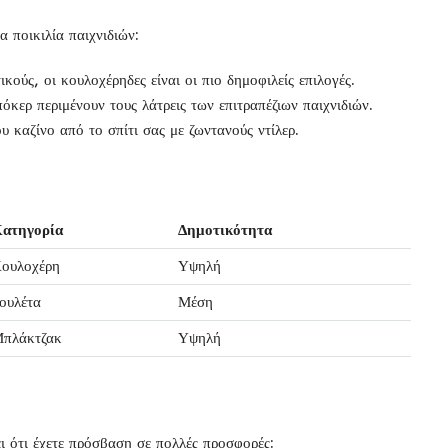
α ποικιλία παιχνιδιών:
ούς, οι κουλοχέρηδες είναι οι πιο δημοφιλείς επιλογές.
όκερ περιμένουν τους λάτρεις των επιτραπέζιων παιχνιδιών.
 καζίνο από το σπίτι σας με ζωντανούς ντίλερ.
ατηγορία
Δημοτικότητα
ουλοχέρη
Υψηλή
ουλέτα
Μέση
πλάκτζακ
Υψηλή
ι ότι έχετε πρόσβαση σε πολλές προσφορές: