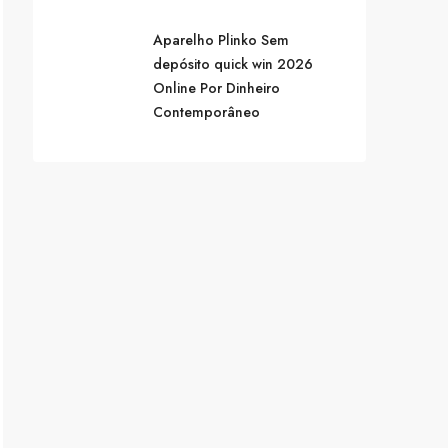
Aparelho Plinko Sem
depósito quick win 2026
Online Por Dinheiro
Contemporâneo