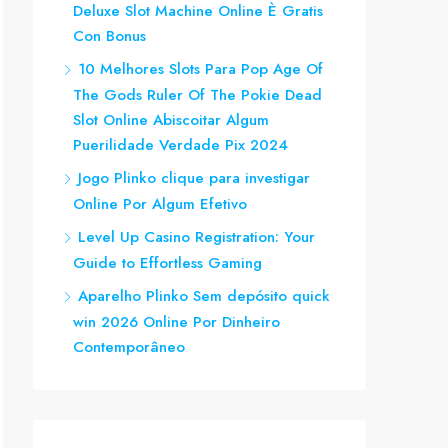
Deluxe Slot Machine Online È Gratis
Con Bonus
10 Melhores Slots Para Pop Age Of
The Gods Ruler Of The Pokie Dead
Slot Online Abiscoitar Algum
Puerilidade Verdade Pix 2024
Jogo Plinko clique para investigar
Online Por Algum Efetivo
Level Up Casino Registration: Your
Guide to Effortless Gaming
Aparelho Plinko Sem depósito quick
win 2026 Online Por Dinheiro
Contemporâneo