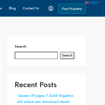
English
▼
es
Blog
Contact Us
Post Property
Search
Search
Recent Posts
Queen Of Jogue 7 Gold Gigablox
slot online sem download Hearts