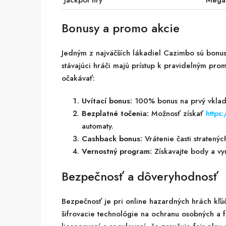
Jackpot hry
Mega 
Bonusy a promo akcie
Jedným z najväčších lákadiel Cazimbo sú bonusy
stávajúci hráči majú prístup k pravidelným pro
očakávať:
Uvítací bonus:
100% bonus na prvý vklad a
Bezplatné točenia:
Možnosť získať
https
automaty.
Cashback bonus:
Vrátenie časti stratenýc
Vernostný program:
Získavajte body a vym
Bezpečnosť a dôveryhodnosť
Bezpečnosť je pri online hazardných hrách kľú
šifrovacie technológie na ochranu osobných a f