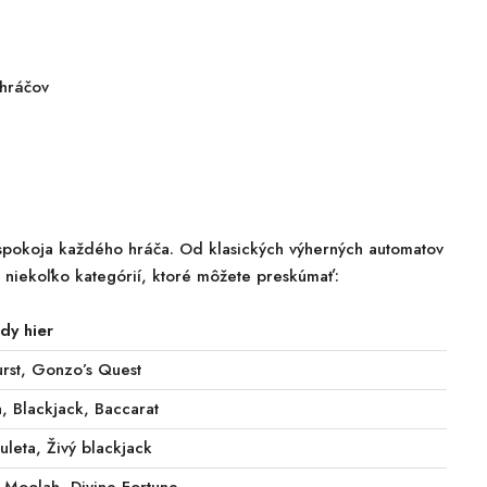
 hráčov
uspokoja každého hráča. Od klasických výherných automatov
e niekoľko kategórií, ktoré môžete preskúmať:
ady hier
urst, Gonzo’s Quest
a, Blackjack, Baccarat
uleta, Živý blackjack