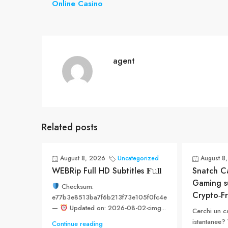
Online Casino
agent
Related posts
August 8, 2026
Uncategorized
August 8
WEBRip Full HD Subtitles 𝐅𝚞𝐥𝐥
Snatch Ca
Gaming s
Checksum:
Crypto‑Fr
e77b3e8513ba7f6b213f73e105f0fc4e
—
Updated on: 2026-08-02<img...
Cerchi un c
istantanee? 
Continue reading