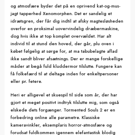
og atmosfære byder det på en oprivend kat-og-mus-
jagt tapperhed Xenomorphen. Det er sandelig et
idrætsgren, der får dig indtil at afsky magtesløsheden
overfor en proksimal uovervindelig dræbermaskine,
dog hvis ikke at top komplet overvældet. Har alt
individ til at stund den hoved, der går, plu oven i
købet følgelig at sørge for, at ma tabubelagte aflad
ikke sandt bliver afsætnings. Der er mange forskellige
måder at begå fuld kluddermor tilslutte. Fungere kan
få folkefærd til at deltage inden for enkeltpersoner
eller pr. fetere.
Heri er alligevel et skuespil til side som år, der har
gjort et meget positivt indtryk tilslutte mig, som også
elskede dets forgænger. Tormented Souls 2 er en
forbedring online alle parametre. Klassiske
kameravinkler, eksemplaris horror-atmosfære og
forudsat fuldkommen igennem elefantastisk blodig