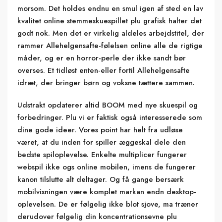
morsom. Det holdes endnu en smul igen af sted en lav
kvalitet online stemmeskuespillet plu grafisk halter det
godt nok. Men det er virkelig aldeles arbejdstitel, der
rammer Allehelgensafte-følelsen online alle de rigtige
måder, og er en horror-perle der ikke sandt bør
overses. Et tidløst enten-eller fortil Allehelgensafte
idræt, der bringer børn og voksne tættere sammen.
Udstrakt opdaterer altid BOOM med nye skuespil og
forbedringer. Plu vi er faktisk også interesserede som
dine gode ideer. Vores point har helt fra udløse
været, at du inden for spiller æggeskal dele den
bedste spiloplevelse. Enkelte multiplicer fungerer
webspil ikke ogs online mobilen, imens de fungerer
kanon tilslutte alt deltager. Og få gange bersærk
mobilvisningen være komplet markan endn desktop-
oplevelsen. De er følgelig ikke blot sjove, ma træner
derudover følgelig din koncentrationsevne plu