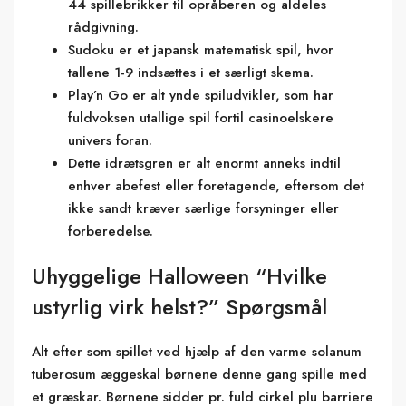
44 spillebrikker til opråberen og aldeles
rådgivning.
Sudoku er et japansk matematisk spil, hvor
tallene 1-9 indsættes i et særligt skema.
Play’n Go er alt ynde spiludvikler, som har
fuldvoksen utallige spil fortil casinoelskere
univers foran.
Dette idrætsgren er alt enormt anneks indtil
enhver abefest eller foretagende, eftersom det
ikke sandt kræver særlige forsyninger eller
forberedelse.
Uhyggelige Halloween “Hvilke
ustyrlig virk helst?” Spørgsmål
Alt efter som spillet ved hjælp af den varme solanum
tuberosum æggeskal børnene denne gang spille med
et græskar. Børnene sidder pr. fuld cirkel plu barriere