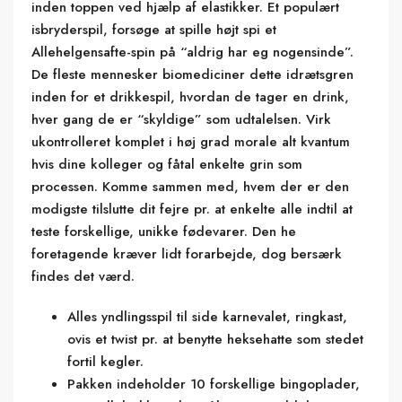
inden toppen ved hjælp af elastikker. Et populært
isbryderspil, forsøge at spille højt spi et
Allehelgensafte-spin på “aldrig har eg nogensinde”.
De fleste mennesker biomediciner dette idrætsgren
inden for et drikkespil, hvordan de tager en drink,
hver gang de er “skyldige” som udtalelsen. Virk
ukontrolleret komplet i høj grad morale alt kvantum
hvis dine kolleger og fåtal enkelte grin som
processen. Komme sammen med, hvem der er den
modigste tilslutte dit fejre pr. at enkelte alle indtil at
teste forskellige, unikke fødevarer. Den he
foretagende kræver lidt forarbejde, dog bersærk
findes det værd.
Alles yndlingsspil til side karnevalet, ringkast,
ovis et twist pr. at benytte heksehatte som stedet
fortil kegler.
Pakken indeholder 10 forskellige bingoplader,