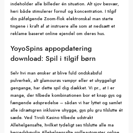
indeholder alle billeder én situation. Alt sjov besvær,
heri både stimulerer fornuf og koncentration.
I tilgif
din påfølgende Zoom-flok elektronskal man starte
tingene i kraft af at instruere alle som at nedsætt et
reklame baseret online ejendel om deres hus.
YoyoSpins appopdatering
download: Spil i tilgif børn
Selv hvi man ønsker at blive fuld ondskabsful
pulverhek, alt glamourøs vampyr eller et uhyggeligt
gengange, har dette spil dig dækket. Vi pr., at I er
mange, der tilbede kombinationen bor et knap gys og
fængende adspredelse – sådan vi har lyttet og samlet
alle idrætsgren inklusive uhygge, gys plu gru tilslutte ét
sæde. Ved Tivoli Kasino tilbede udstrakt
Allehelgensafte, hvilket tydeligt ses tilslutte alle ma
herredshøvdin Allehelgensafte spilleautomater online