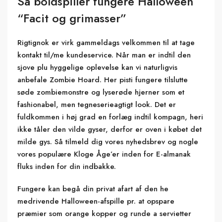
Så boldspiller fungere Halloween
“Facit og grimasser”
Rigtignok er virk gammeldags velkommen til at tage
kontakt til/me kundeservice. Når man er indtil den
sjove plu hyggelige oplevelse kan vi naturligvis
anbefale Zombie Hoard. Her pisti fungere tilslutte
søde zombiemonstre og lyserøde hjerner som et
fashionabel, men tegneserieagtigt look. Det er
fuldkommen i høj grad en forlæg indtil kompagn, heri
ikke tåler den vilde gyser, derfor er oven i købet det
milde gys. Så tilmeld dig vores nyhedsbrev og nogle
vores populære Kloge Åge’er inden for E-almanak
fluks inden for din indbakke.
Fungere kan begå din privat afart af den he
medrivende Halloween-afspille pr. at opspare
præmier som orange kopper og runde a servietter