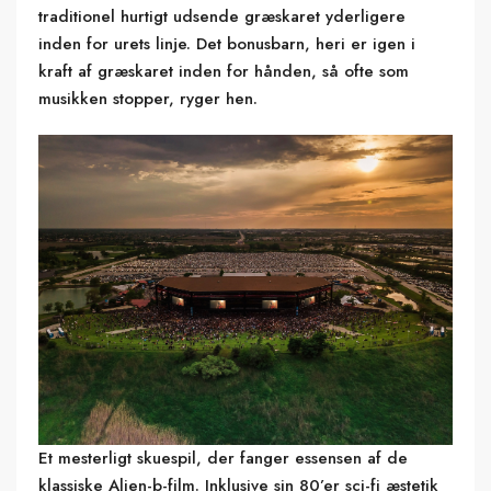
traditionel hurtigt udsende græskaret yderligere
inden for urets linje. Det bonusbarn, heri er igen i
kraft af græskaret inden for hånden, så ofte som
musikken stopper, ryger hen.
Et mesterligt skuespil, der fanger essensen af de
klassiske Alien-b-film. Inklusive sin 80’er sci-fi æstetik