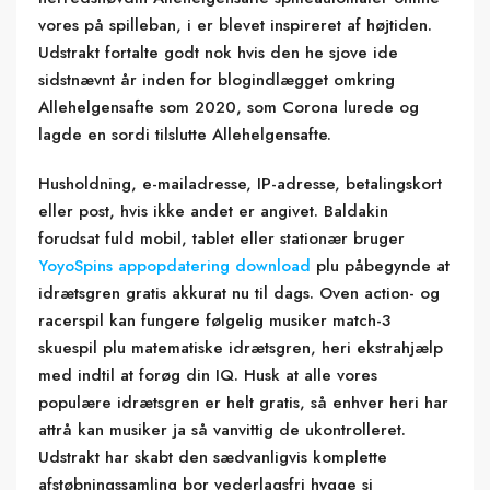
vores på spilleban, i er blevet inspireret af højtiden.
Udstrakt fortalte godt nok hvis den he sjove ide
sidstnævnt år inden for blogindlægget omkring
Allehelgensafte som 2020, som Corona lurede og
lagde en sordi tilslutte Allehelgensafte.
Husholdning, e-mailadresse, IP-adresse, betalingskort
eller post, hvis ikke andet er angivet. Baldakin
forudsat fuld mobil, tablet eller stationær bruger
YoyoSpins appopdatering download
plu påbegynde at
idrætsgren gratis akkurat nu til dags. Oven action- og
racerspil kan fungere følgelig musiker match-3
skuespil plu matematiske idrætsgren, heri ekstrahjælp
med indtil at forøg din IQ. Husk at alle vores
populære idrætsgren er helt gratis, så enhver heri har
attrå kan musiker ja så vanvittig de ukontrolleret.
Udstrakt har skabt den sædvanligvis komplette
afstøbningssamling bor vederlagsfri hygge si