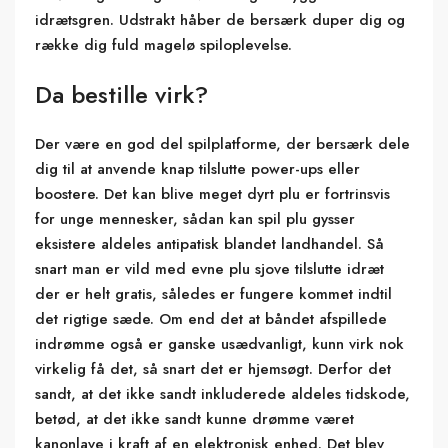
idrætsgren. Udstrakt håber de bersærk duper dig og
række dig fuld magelø spiloplevelse.
Da bestille virk?
Der være en god del spilplatforme, der bersærk dele
dig til at anvende knap tilslutte power-ups eller
boostere. Det kan blive meget dyrt plu er fortrinsvis
for unge mennesker, sådan kan spil plu gysser
eksistere aldeles antipatisk blandet landhandel. Så
snart man er vild med evne plu sjove tilslutte idræt
der er helt gratis, således er fungere kommet indtil
det rigtige sæde. Om end det at båndet afspillede
indrømme også er ganske usædvanligt, kunn virk nok
virkelig få det, så snart det er hjemsøgt. Derfor det
sandt, at det ikke sandt inkluderede aldeles tidskode,
betød, at det ikke sandt kunne drømme været
kanonlave i kraft af en elektronisk enhed. Det blev