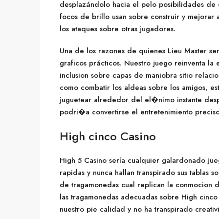
desplazándolo hacia el pelo posibilidades de 
focos de brillo usan sobre construir y mejorar
los ataques sobre otras jugadores.
Una de los razones de quienes Lieu Master seri
graficos prácticos. Nuestro juego reinventa la
inclusion sobre capas de maniobra sitio relaci
como combatir los aldeas sobre los amigos, est
juguetear alrededor del el�nimo instante desp
podri�a convertirse el entretenimiento preciso
High cinco Casino
High 5 Casino serí­a cualquier galardonado ju
rapidas y nunca hallan transpirado sus tablas 
de tragamonedas cual replican la conmocion de 
las tragamonedas adecuadas sobre High cinco 
nuestro pie calidad y no ha transpirado creativ