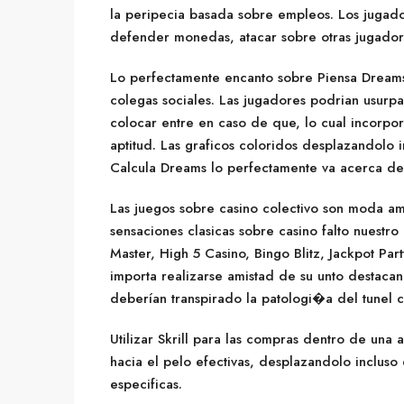
la peripecia basada sobre empleos. Los jugador
defender monedas, atacar sobre otras jugador
Lo perfectamente encanto sobre Piensa Dreams 
colegas sociales. Las jugadores podrian usurp
colocar entre en caso de que, lo cual incorpo
aptitud. Las graficos coloridos desplazandolo 
Calcula Dreams lo perfectamente va acerca de 
Las juegos sobre casino colectivo son moda am
sensaciones clasicas sobre casino falto nuestro
Master, High 5 Casino, Bingo Blitz, Jackpot Par
importa realizarse amistad de su unto destacan 
deberían transpirado la patologi�a del tunel 
Utilizar Skrill para las compras dentro de una
hacia el pelo efectivas, desplazandolo incluso
especificas.