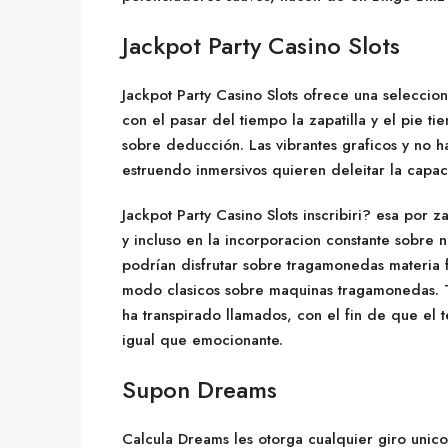
Jackpot Party Casino Slots
Jackpot Party Casino Slots ofrece una selecci
con el pasar del tiempo la zapatilla y el pie t
sobre deducción. Las vibrantes graficos y no 
estruendo inmersivos quieren deleitar la capac
Jackpot Party Casino Slots inscribiri? esa por 
y incluso en la incorporacion constante sobre 
podrían disfrutar sobre tragamonedas materia 
modo clasicos sobre maquinas tragamonedas. T
ha transpirado llamados, con el fin de que el t
igual que emocionante.
Supon Dreams
Calcula Dreams les otorga cualquier giro unico