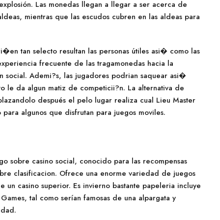
explosión. Las monedas llegan a llegar a ser acerca de
 aldeas, mientras que las escudos cubren en las aldeas para
�en tan selecto resultan las personas útiles asi� como las
 experiencia frecuente de las tragamonedas hacia la
on social. Ademi?s, las jugadores podrian saquear asi�
o le da algun matiz de competicii?n. La alternativa de
lazandolo después el pelo lugar realiza cual Lieu Master
 para algunos que disfrutan para juegos moviles.
ego sobre casino social, conocido para las recompensas
sobre clasificacion. Ofrece una enorme variedad de juegos
un casino superior. Es invierno bastante papeleria incluye
Games, tal como serían famosas de una alpargata y
idad.