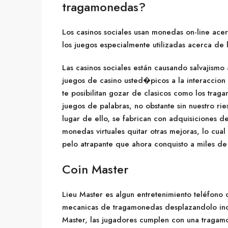
tragamonedas?
Los casinos sociales usan monedas on-line ace
los juegos especialmente utilizadas acerca de 
Las casinos sociales están causando salvajismo
juegos de casino usted�picos a la interaccion 
te posibilitan gozar de clasicos como los trag
juegos de palabras, no obstante sin nuestro ri
lugar de ello, se fabrican con adquisiciones 
monedas virtuales quitar otras mejoras, lo cua
pelo atrapante que ahora conquisto a miles de
Coin Master
Lieu Master es algun entretenimiento teléfono c
mecanicas de tragamonedas desplazandolo inclu
Master, las jugadores cumplen con una tragam