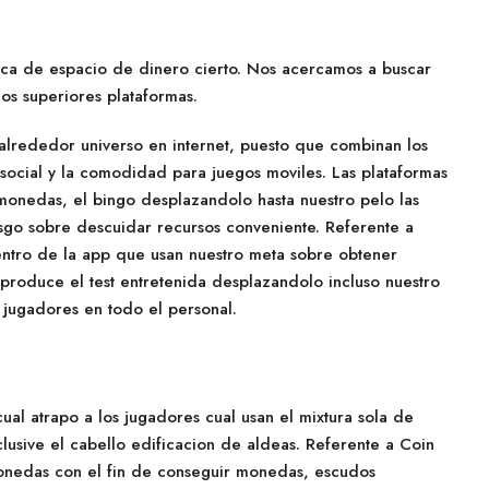
rca de espacio de dinero cierto. Nos acercamos a buscar
los superiores plataformas.
 alrededor universo en internet, puesto que combinan los
social y la comodidad para juegos moviles. Las plataformas
amonedas, el bingo desplazandolo hasta nuestro pelo las
esgo sobre descuidar recursos conveniente. Referente a
dentro de la app que usan nuestro meta sobre obtener
l produce el test entretenida desplazandolo incluso nuestro
 jugadores en todo el personal.
ual atrapo a los jugadores cual usan el mixtura sola de
sive el cabello edificacion de aldeas. Referente a Coin
onedas con el fin de conseguir monedas, escudos