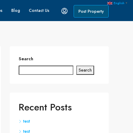
English
▼
es
Blog
Contact Us
Post Property
Search
Search
Recent Posts
test
test