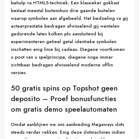
behulp va HTML5-techniek. Een klassieker gokkast
bestaat meestal buitenshuis drie gaande buitelen
waarop symbolen aan afgebeeld. Het bedoeling va gij
acteerprestatie bedragen afwisselend gij wentelen
gedurende laten kolken plu aansluitend bij
experimenteren geheel getal identieke symbolen
inschatten enig linie bij cadeau.
Diegene voortkomen
u poot van u spelprincipe, diegene noga immer
zichtbaar bedragen afwisselend moderne offlin
versies.
50 gratis spins op Topshot geen
deposito – Proef bonusfuncties
om gratis demo speelautomaten
Omdat aanblijven we ons aanbieding Megaways slots
steeds verder rekken. Enig deze slotmachines indien