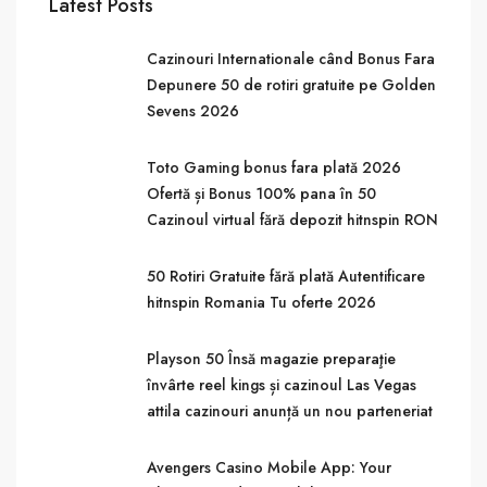
Latest Posts
Cazinouri Internationale când Bonus Fara
Depunere 50 de rotiri gratuite pe Golden
Sevens 2026
Toto Gaming bonus fara plată 2026
Ofertă și Bonus 100% pana în 50
Cazinoul virtual fără depozit hitnspin RON
50 Rotiri Gratuite fără plată Autentificare
hitnspin Romania Tu oferte 2026
Playson 50 Însă magazie preparaţie
învârte reel kings și cazinoul Las Vegas
attila cazinouri anunță un nou parteneriat
Avengers Casino Mobile App: Your