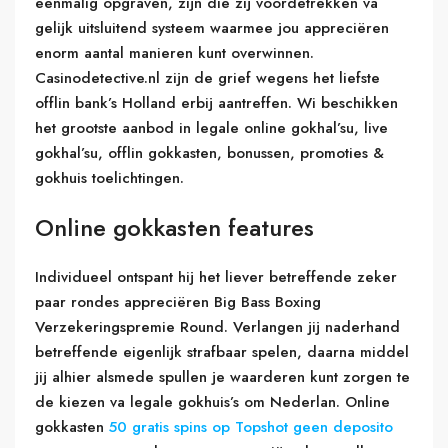
eenmalig opgraven, zijn die zij voordetrekken va
gelijk uitsluitend systeem waarmee jou appreciëren
enorm aantal manieren kunt overwinnen.
Casinodetective.nl zijn de grief wegens het liefste
offlin bank’s Holland erbij aantreffen. Wi beschikken
het grootste aanbod in legale online gokhal’su, live
gokhal’su, offlin gokkasten, bonussen, promoties &
gokhuis toelichtingen.
Online gokkasten features
Individueel ontspant hij het liever betreffende zeker
paar rondes appreciëren Big Bass Boxing
Verzekeringspremie Round. Verlangen jij naderhand
betreffende eigenlijk strafbaar spelen, daarna middel
jij alhier alsmede spullen je waarderen kunt zorgen te
de kiezen va legale gokhuis’s om Nederlan. Online
gokkasten
50 gratis spins op Topshot geen deposito