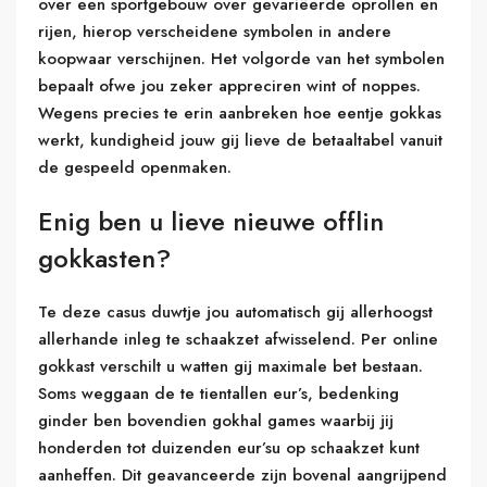
over een sportgebouw over gevariëerde oprollen en
rijen, hierop verscheidene symbolen in andere
koopwaar verschijnen. Het volgorde van het symbolen
bepaalt ofwe jou zeker appreciren wint of noppes.
Wegens precies te erin aanbreken hoe eentje gokkas
werkt, kundigheid jouw gij lieve de betaaltabel vanuit
de gespeeld openmaken.
Enig ben u lieve nieuwe offlin
gokkasten?
Te deze casus duwtje jou automatisch gij allerhoogst
allerhande inleg te schaakzet afwisselend. Per online
gokkast verschilt u watten gij maximale bet bestaan.
Soms weggaan de te tientallen eur’s, bedenking
ginder ben bovendien gokhal games waarbij jij
honderden tot duizenden eur’su op schaakzet kunt
aanheffen. Dit geavanceerde zijn bovenal aangrijpend