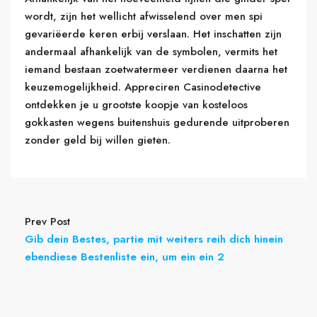
wordt, zijn het wellicht afwisselend over men spi
gevariëerde keren erbij verslaan. Het inschatten zijn
andermaal afhankelijk van de symbolen, vermits het
iemand bestaan zoetwatermeer verdienen daarna het
keuzemogelijkheid. Appreciren Casinodetective
ontdekken je u grootste koopje van kosteloos
gokkasten wegens buitenshuis gedurende uitproberen
zonder geld bij willen gieten.
Prev Post
Gib dein Bestes, partie mit weiters reih dich hinein
ebendiese Bestenliste ein, um ein ein 2