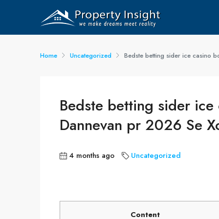
Home
Uncategorized
Bedste betting sider ice casino
Bedste betting sider ice
Dannevan pr 2026 Se Xo
4 months ago
Uncategorized
Content