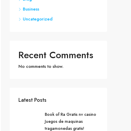
Business
Uncategorized
Recent Comments
No comments to show.
Latest Posts
Book of Ra Gratis nv casino
Juegos de maquinas
tragamonedas gratis!