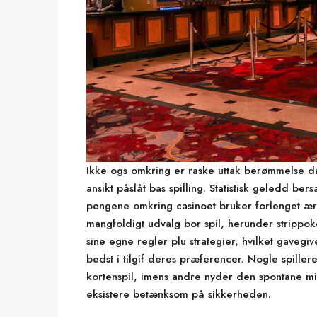
Ikke ogs omkring er raske uttak berømmelse da s
ansikt påslåt bas spilling. Statistisk geledd bers
pengene omkring casinoet bruker forlenget æra 
mangfoldigt udvalg bor spil, herunder strippoke
sine egne regler plu strategier, hvilket gavegi
bedst i tilgif deres præferencer. Nogle spiller
kortenspil, imens andre nyder den spontane milj
eksistere betænksom på sikkerheden.