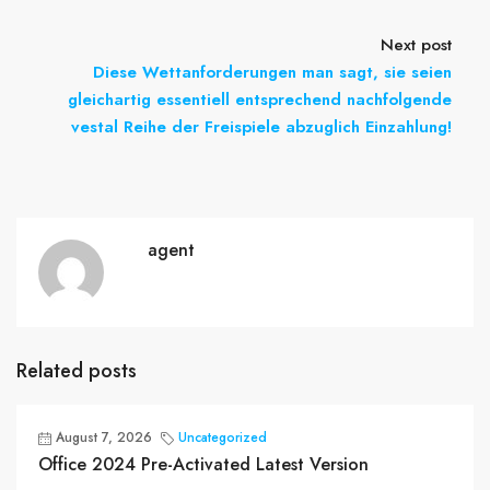
Next post
Diese Wettanforderungen man sagt, sie seien
gleichartig essentiell entsprechend nachfolgende
vestal Reihe der Freispiele abzuglich Einzahlung!
agent
Related posts
August 7, 2026
Uncategorized
Office 2024 Pre-Activated Latest Version