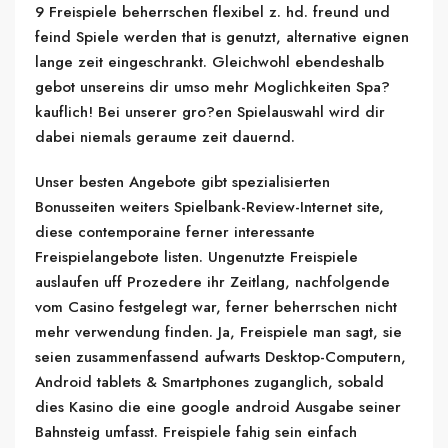
9 Freispiele beherrschen flexibel z. hd. freund und
feind Spiele werden that is genutzt, alternative eignen
lange zeit eingeschrankt. Gleichwohl ebendeshalb
gebot unsereins dir umso mehr Moglichkeiten Spa?
kauflich! Bei unserer gro?en Spielauswahl wird dir
dabei niemals geraume zeit dauernd.
Unser besten Angebote gibt spezialisierten
Bonusseiten weiters Spielbank-Review-Internet site,
diese contemporaine ferner interessante
Freispielangebote listen. Ungenutzte Freispiele
auslaufen uff Prozedere ihr Zeitlang, nachfolgende
vom Casino festgelegt war, ferner beherrschen nicht
mehr verwendung finden. Ja, Freispiele man sagt, sie
seien zusammenfassend aufwarts Desktop-Computern,
Android tablets & Smartphones zuganglich, sobald
dies Kasino die eine google android Ausgabe seiner
Bahnsteig umfasst. Freispiele fahig sein einfach