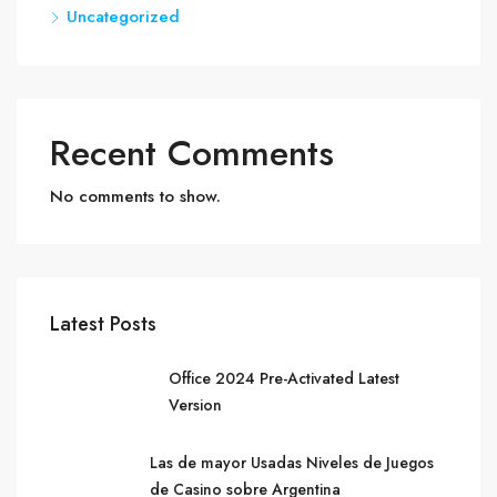
Uncategorized
Recent Comments
No comments to show.
Latest Posts
Office 2024 Pre-Activated Latest
Version
Las de mayor Usadas Niveles de Juegos
de Casino sobre Argentina