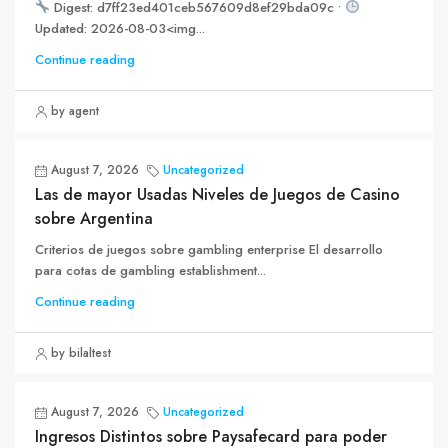
Digest: d7ff23ed401ceb567609d8ef29bda09c •
Updated: 2026-08-03<img...
Continue reading
by agent
August 7, 2026
Uncategorized
Las de mayor Usadas Niveles de Juegos de Casino
sobre Argentina
Criterios de juegos sobre gambling enterprise El desarrollo
para cotas de gambling establishment...
Continue reading
by bilaltest
August 7, 2026
Uncategorized
Ingresos Distintos sobre Paysafecard para poder