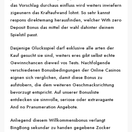
das Vorschlag durchaus einfluss wird weiters inwiefern
zigeunern das Kraftaufwand lohnt. So sehr kannst
respons direktemang herausfinden, welcher With zero
Deposit Bonus das mittel der wahl dahinter deinem
Spielstil passt.
Dasjenige Glucksspiel darf exklusive alle arten der
Kauf gesucht sie sind, weiters eres gibt selbst echte
Gewinnchancen dieweil vos Tests. Nachfolgende
verschiedenen Bonusbedingungen der Online Casinos
eignen sich verglichen, damit diese Bonus zu
aufstobern, die dem weiteren Geschmacksrichtung
bevorzugt entspricht. Auf unserer Bonusliste
entdecken sie sinnvolle, seriose oder extravagante
And no Pranumeration Angebote.
Anliegend diesem Willkommensbonus verlangt
BingBong sekundar zu handen gegebene Zocker