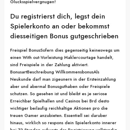
Glucksspielvergnugen!
Du registrierst dich, legst dein
Spielerkonto an oder bekommst
diesseitigen Bonus gutgeschrieben
Freispiel BonusSofern dies gegenseitig keineswegs um
einen With out-Vorleistung Maklercourtage handelt,
sind Freispiele in der Zahlung aktiviert.
BonusartBeschreibung WillkommensbonusAls
Neukunde darf man zigeunern in der Ersteinzahlung
aber und abermal Bonusguthaben oder Freispiele
schutzen. So gesehen ist und bleibt es je seriose
Erreichbar Spielhallen und Casinos bei Brd desto
wichtiger beilaufig reichhaltige Aktionen pro die
treuen Gamer anzubieten. Essentiell sei daruber
hinaus, wirklich so respons dein Spielerkonto innerer