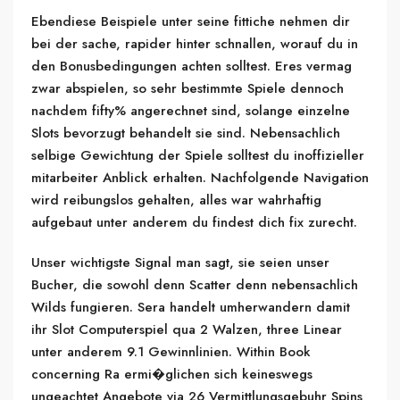
Ebendiese Beispiele unter seine fittiche nehmen dir
bei der sache, rapider hinter schnallen, worauf du in
den Bonusbedingungen achten solltest. Eres vermag
zwar abspielen, so sehr bestimmte Spiele dennoch
nachdem fifty% angerechnet sind, solange einzelne
Slots bevorzugt behandelt sie sind. Nebensachlich
selbige Gewichtung der Spiele solltest du inoffizieller
mitarbeiter Anblick erhalten. Nachfolgende Navigation
wird reibungslos gehalten, alles war wahrhaftig
aufgebaut unter anderem du findest dich fix zurecht.
Unser wichtigste Signal man sagt, sie seien unser
Bucher, die sowohl denn Scatter denn nebensachlich
Wilds fungieren. Sera handelt umherwandern damit
ihr Slot Computerspiel qua 2 Walzen, three Linear
unter anderem 9.1 Gewinnlinien. Within Book
concerning Ra ermi�glichen sich keineswegs
ungeachtet Angebote via 26 Vermittlungsgebuhr Spins