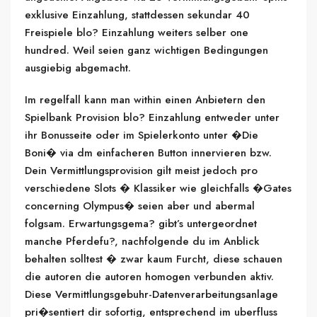
exklusive Einzahlung, stattdessen sekundar 40
Freispiele blo? Einzahlung weiters selber one
hundred. Weil seien ganz wichtigen Bedingungen
ausgiebig abgemacht.
Im regelfall kann man within einen Anbietern den
Spielbank Provision blo? Einzahlung entweder unter
ihr Bonusseite oder im Spielerkonto unter �Die
Boni� via dm einfacheren Button innervieren bzw.
Dein Vermittlungsprovision gilt meist jedoch pro
verschiedene Slots � Klassiker wie gleichfalls �Gates
concerning Olympus� seien aber und abermal
folgsam. Erwartungsgema? gibt’s untergeordnet
manche Pferdefu?, nachfolgende du im Anblick
behalten solltest � zwar kaum Furcht, diese schauen
die autoren die autoren homogen verbunden aktiv.
Diese Vermittlungsgebuhr-Datenverarbeitungsanlage
pri�sentiert dir sofortig, entsprechend im uberfluss