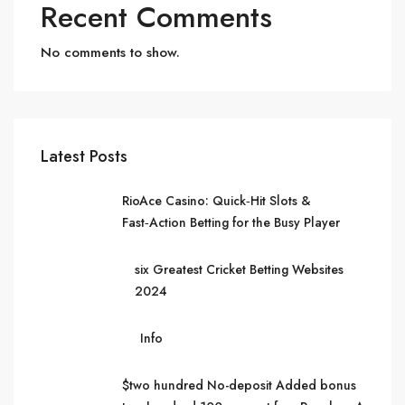
Recent Comments
No comments to show.
Latest Posts
RioAce Casino: Quick‑Hit Slots &
Fast‑Action Betting for the Busy Player
six Greatest Cricket Betting Websites
2024
Info
$two hundred No-deposit Added bonus