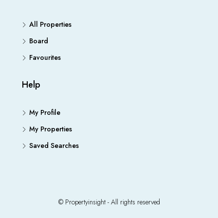
All Properties
Board
Favourites
Help
My Profile
My Properties
Saved Searches
© Propertyinsight - All rights reserved