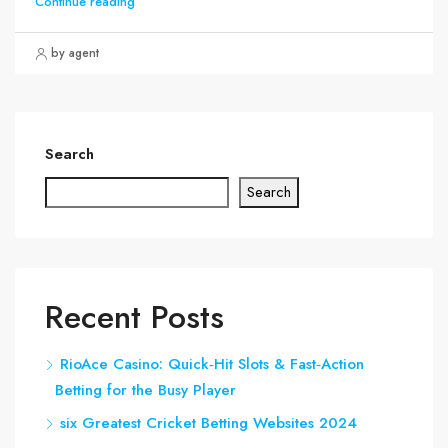
Continue reading
by agent
Search
Search
Recent Posts
RioAce Casino: Quick‑Hit Slots & Fast‑Action
Betting for the Busy Player
six Greatest Cricket Betting Websites 2024