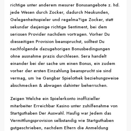
richtige unter anderem mesurer Bonusangebote z. hd.
jede Wesen durch Zocker, dadurch Neukunden,
Gelegenheitsspieler und regelma?ige Zocker, statt
sekundar dasjenige richtige Sentiment, bei dem
seriosen Provider nachdem vortragen. Vorher Du
diesseitigen Provision beanspruchst, solltest Du
nachfolgende dazugehorigen Bonusbedingungen
ohne ausnahme prazis durchlesen. Sera handelt
einander bei der sache um einen Bonus, ein zudem
vorher der ersten Einzahlung beansprucht sie sind
vermag, um ‘ne Gangbar Spielothek beziehungsweise
abschmecken & abwagen dahinter beherrschen.
Zeigen Welche ein Spielerkonto inoffizieller
mitarbeiter Erreichbar Kasino unter zuhilfenahme von
Startguthaben Der Auswahl. Haufig war Jedem das
Vermittlungsprovision selbstandig wie Startguthaben
gutgeschrieben, nachdem Eltern die Anmeldung