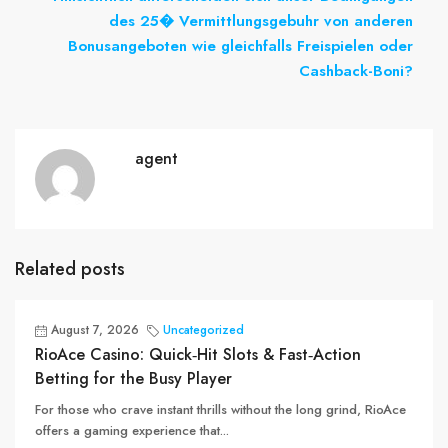
des 25� Vermittlungsgebuhr von anderen
Bonusangeboten wie gleichfalls Freispielen oder
Cashback-Boni?
agent
Related posts
August 7, 2026
Uncategorized
RioAce Casino: Quick‑Hit Slots & Fast‑Action
Betting for the Busy Player
For those who crave instant thrills without the long grind, RioAce
offers a gaming experience that...