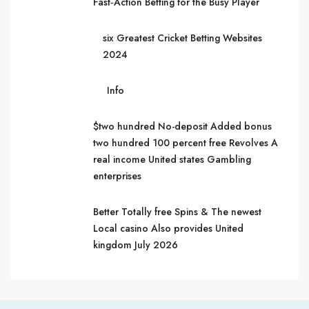
Fast‑Action Betting for the Busy Player
six Greatest Cricket Betting Websites
2024
Info
$two hundred No-deposit Added bonus
two hundred 100 percent free Revolves A
real income United states Gambling
enterprises
Better Totally free Spins & The newest
Local casino Also provides United
kingdom July 2026