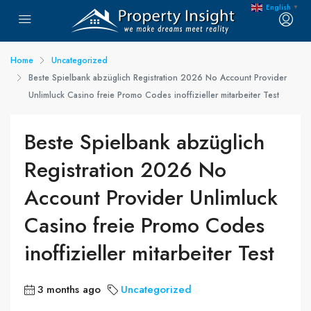
English
▼
Home
Uncategorized
Beste Spielbank abzüglich Registration 2026 No Account Provider
Unlimluck Casino freie Promo Codes inoffizieller mitarbeiter Test
Beste Spielbank abzüglich
Registration 2026 No
Account Provider Unlimluck
Casino freie Promo Codes
inoffizieller mitarbeiter Test
3 months ago
Uncategorized