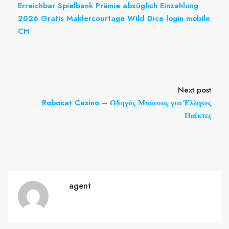
Erreichbar Spielbank Prämie abzüglich Einzahlung
2026 Gratis Maklercourtage Wild Dice login mobile
CH
Next post
Robocat Casino – Οδηγός Μπόνους για Έλληνες
Παίκτες
agent