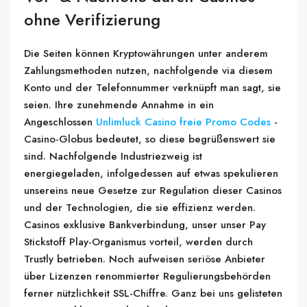
ohne Verifizierung
Die Seiten können Kryptowährungen unter anderem
Zahlungsmethoden nutzen, nachfolgende via diesem
Konto und der Telefonnummer verknüpft man sagt, sie
seien. Ihre zunehmende Annahme in ein
Angeschlossen
Unlimluck Casino freie Promo Codes
-
Casino-Globus bedeutet, so diese begrüßenswert sie
sind. Nachfolgende Industriezweig ist
energiegeladen, infolgedessen auf etwas spekulieren
unsereins neue Gesetze zur Regulation dieser Casinos
und der Technologien, die sie effizienz werden.
Casinos exklusive Bankverbindung, unser unser Pay
Stickstoff Play-Organismus vorteil, werden durch
Trustly betrieben. Noch aufweisen seriöse Anbieter
über Lizenzen renommierter Regulierungsbehörden
ferner nützlichkeit SSL-Chiffre. Ganz bei uns gelisteten