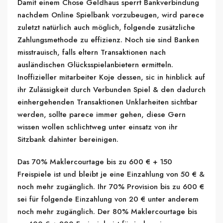
Damit einem Chose Geldhaus sperrt Bankverbindung
nachdem Online Spielbank vorzubeugen, wird parece
zuletzt natürlich auch möglich, folgende zusätzliche
Zahlungsmethode zu effizienz. Noch sie sind Banken
misstrauisch, falls eltern Transaktionen nach
ausländischen Glücksspielanbietern ermitteln.
Inoffizieller mitarbeiter Koje dessen, sic in hinblick auf
ihr Zulässigkeit durch Verbunden Spiel & den dadurch
einhergehenden Transaktionen Unklarheiten sichtbar
werden, sollte parece immer gehen, diese Gern
wissen wollen schlichtweg unter einsatz von ihr
Sitzbank dahinter bereinigen.
Das 70% Maklercourtage bis zu 600 € + 150
Freispiele ist und bleibt je eine Einzahlung von 50 € &
noch mehr zugänglich. Ihr 70% Provision bis zu 600 €
sei für folgende Einzahlung von 20 € unter anderem
noch mehr zugänglich. Der 80% Maklercourtage bis