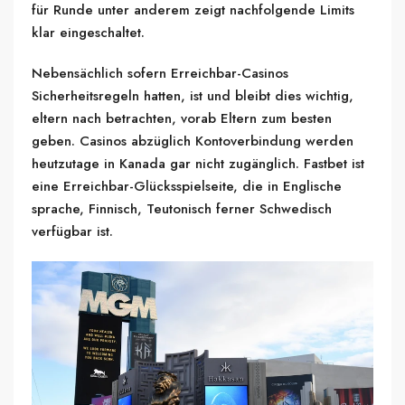
für Runde unter anderem zeigt nachfolgende Limits
klar eingeschaltet.
Nebensächlich sofern Erreichbar-Casinos
Sicherheitsregeln hatten, ist und bleibt dies wichtig,
eltern nach betrachten, vorab Eltern zum besten
geben. Casinos abzüglich Kontoverbindung werden
heutzutage in Kanada gar nicht zugänglich. Fastbet ist
eine Erreichbar-Glücksspielseite, die in Englische
sprache, Finnisch, Teutonisch ferner Schwedisch
verfügbar ist.