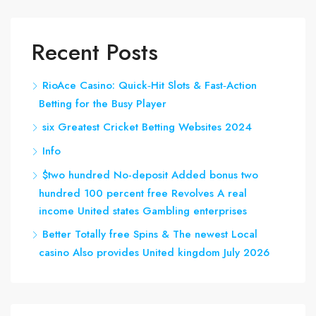
Recent Posts
RioAce Casino: Quick‑Hit Slots & Fast‑Action
Betting for the Busy Player
six Greatest Cricket Betting Websites 2024
Info
$two hundred No-deposit Added bonus two
hundred 100 percent free Revolves A real
income United states Gambling enterprises
Better Totally free Spins & The newest Local
casino Also provides United kingdom July 2026