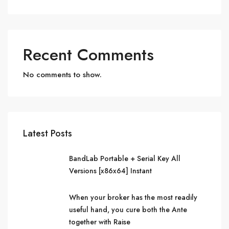
Recent Comments
No comments to show.
Latest Posts
BandLab Portable + Serial Key All
Versions [x86x64] Instant
When your broker has the most readily
useful hand, you cure both the Ante
together with Raise