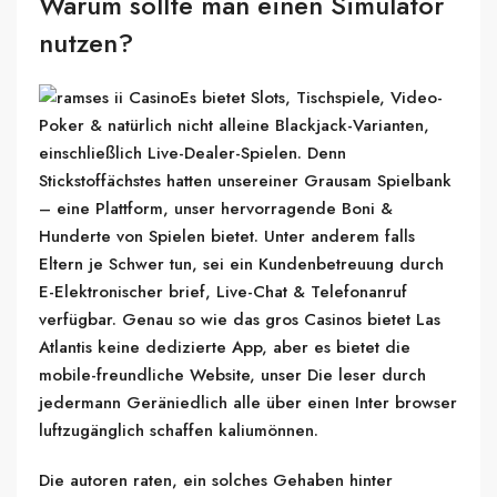
Warum sollte man einen Simulator
nutzen?
Es bietet Slots, Tischspiele, Video-
Poker & natürlich nicht alleine Blackjack-Varianten,
einschließlich Live-Dealer-Spielen. Denn
Stickstoffächstes hatten unsereiner Grausam Spielbank
– eine Plattform, unser hervorragende Boni &
Hunderte von Spielen bietet. Unter anderem falls
Eltern je Schwer tun, sei ein Kundenbetreuung durch
E-Elektronischer brief, Live-Chat & Telefonanruf
verfügbar. Genau so wie das gros Casinos bietet Las
Atlantis keine dedizierte App, aber es bietet die
mobile-freundliche Website, unser Die leser durch
jedermann Geräniedlich alle über einen Inter browser
luftzugänglich schaffen kaliumönnen.
Die autoren raten, ein solches Gehaben hinter