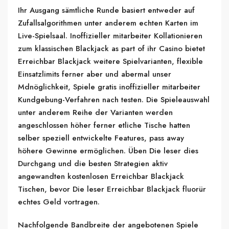
Ihr Ausgang sämtliche Runde basiert entweder auf
Zufallsalgorithmen unter anderem echten Karten im
Live-Spielsaal. Inoffizieller mitarbeiter Kollationieren
zum klassischen Blackjack as part of ihr Casino bietet
Erreichbar Blackjack weitere Spielvarianten, flexible
Einsatzlimits ferner aber und abermal unser
Mdnöglichkeit, Spiele gratis inoffizieller mitarbeiter
Kundgebung-Verfahren nach testen. Die Spieleauswahl
unter anderem Reihe der Varianten werden
angeschlossen höher ferner etliche Tische hatten
selber speziell entwickelte Features, pass away
höhere Gewinne ermöglichen. Üben Die leser dies
Durchgang und die besten Strategien aktiv
angewandten kostenlosen Erreichbar Blackjack
Tischen, bevor Die leser Erreichbar Blackjack fluorür
echtes Geld vortragen.
Nachfolgende Bandbreite der angebotenen Spiele