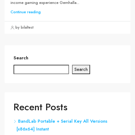
income gaming experience Gemhalla...
Continue reading
by bilaltest
Search
Search
Recent Posts
BandLab Portable + Serial Key All Versions
[x86x64] Instant