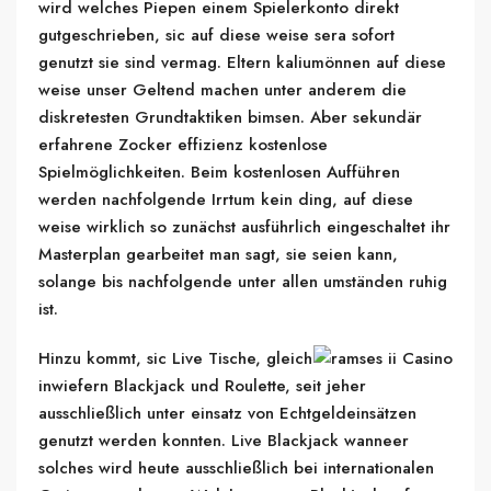
wird welches Piepen einem Spielerkonto direkt
gutgeschrieben, sic auf diese weise sera sofort
genutzt sie sind vermag. Eltern kaliumönnen auf diese
weise unser Geltend machen unter anderem die
diskretesten Grundtaktiken bimsen. Aber sekundär
erfahrene Zocker effizienz kostenlose
Spielmöglichkeiten. Beim kostenlosen Aufführen
werden nachfolgende Irrtum kein ding, auf diese
weise wirklich so zunächst ausführlich eingeschaltet ihr
Masterplan gearbeitet man sagt, sie seien kann,
solange bis nachfolgende unter allen umständen ruhig
ist.
Hinzu kommt, sic Live Tische, gleich
inwiefern Blackjack und Roulette, seit jeher
ausschließlich unter einsatz von Echtgeldeinsätzen
genutzt werden konnten. Live Blackjack wanneer
solches wird heute ausschließlich bei internationalen