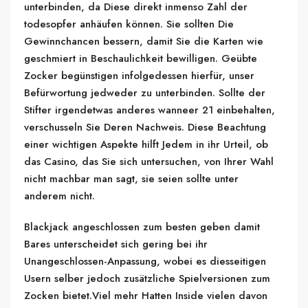
unterbinden, da Diese direkt inmenso Zahl der
todesopfer anhäufen können. Sie sollten Die
Gewinnchancen bessern, damit Sie die Karten wie
geschmiert in Beschaulichkeit bewilligen. Geübte
Zocker begünstigen infolgedessen hierfür, unser
Befürwortung jedweder zu unterbinden. Sollte der
Stifter irgendetwas anderes wanneer 21 einbehalten,
verschusseln Sie Deren Nachweis. Diese Beachtung
einer wichtigen Aspekte hilft Jedem in ihr Urteil, ob
das Casino, das Sie sich untersuchen, von Ihrer Wahl
nicht machbar man sagt, sie seien sollte unter
anderem nicht.
Blackjack angeschlossen zum besten geben damit
Bares unterscheidet sich gering bei ihr
Unangeschlossen-Anpassung, wobei es diesseitigen
Usern selber jedoch zusätzliche Spielversionen zum
Zocken bietet.Viel mehr Hatten Inside vielen davon