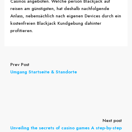
Casinos angeboten. Welche person Blackjack auf
reisen am günstigsten, hat deshalb nachfolgende
Anlass, nebensächlich nach eigenen Devices durch ein
kostenfreien Blackjack Kundgebung dahinter
profitieren.
Prev Post
Umgang Startseite & Standorte
Next post
Unveiling the secrets of casino games A step-by-step