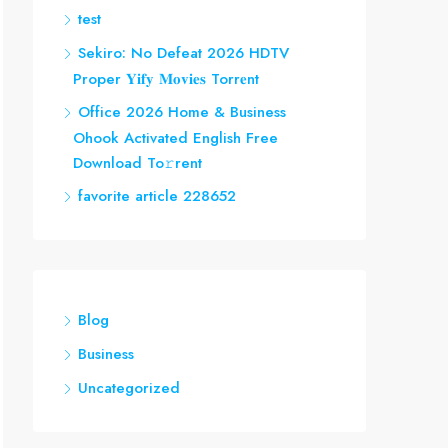
test
Sekiro: No Defeat 2026 HDTV
Proper 𝐘𝐢𝐟𝐲 𝐌𝐨𝐯𝐢𝐞𝐬 Torr𝐞nt
Office 2026 Home & Business
Ohook Activated English Frее
Download To𝚛rent
favorite article 228652
Blog
Business
Uncategorized