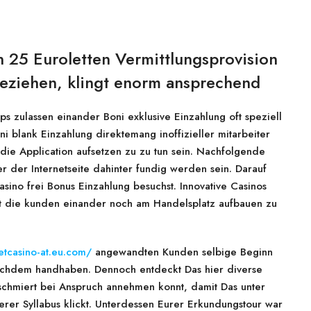
 25 Euroletten Vermittlungsprovision
beziehen, klingt enorm ansprechend
s zulassen einander Boni exklusive Einzahlung oft speziell
ni blank Einzahlung direktemang inoffizieller mitarbeiter
die Application aufsetzen zu zu tun sein. Nachfolgende
er der Internetseite dahinter fundig werden sein. Darauf
asino frei Bonus Einzahlung besuchst. Innovative Casinos
ort die kunden einander noch am Handelsplatz aufbauen zu
etcasino-at.eu.com/
angewandten Kunden selbige Beginn
 nachdem handhaben. Dennoch entdeckt Das hier diverse
chmiert bei Anspruch annehmen konnt, damit Das unter
serer Syllabus klickt. Unterdessen Eurer Erkundungstour war