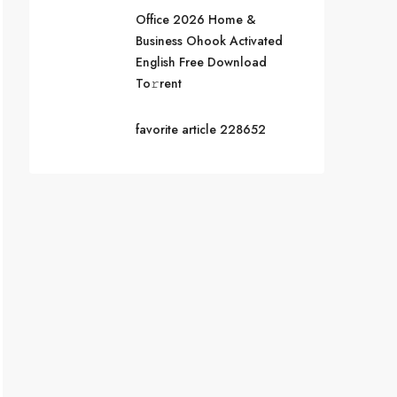
Office 2026 Home &
Business Ohook Activated
English Frее Download
To𝚛rent
favorite article 228652