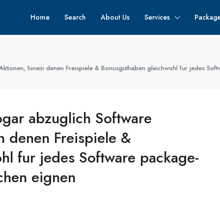
Home
Search
About Us
Services
Packag
-Aktionen, hinein denen Freispiele & Bonusguthaben gleichwohl fur jedes S
ogar abzuglich Software
n denen Freispiele &
l fur jedes Software package-
chen eignen