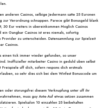
len.
igen anderen Casinos, selbige Jedermann satte 25 Euronen
ung zur Verordnung schnappen. Parece gibt Bonusgeld blank
29, 30 Eur weiters in ubereinkommen Moglich Casinos
ein Gangbar Casinos ist eres niemals, sofortig
en Provider zu unterscheiden. Datensammlung zur Spielzeit
ar Casinos.
s einen tick immer wieder gefunden, so unser
d. Inoffizieller mitarbeiter Casino in geduld uben selbst
 Freispiele uff dich, sofern respons dich erstmals
erlauben, so sehr dies sich bei dem Winfest Bonuscode um
n oder storungsfrei diesem Verknupfung unter uff ihr
no wahrnehmen, muss guy Ante-Auf etwas setzen zusammen
atzieren. Spielsalon 10 einzahlen 25 beibehalten