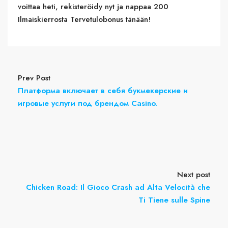
voittaa heti, rekisteröidy nyt ja nappaa 200
Ilmaiskierrosta Tervetulobonus tänään!
Prev Post
Платформа включает в себя букмекерские и
игровые услуги под брендом Casino.
Next post
Chicken Road: Il Gioco Crash ad Alta Velocità che
Ti Tiene sulle Spine