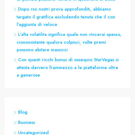
Dopo rso nostri prova approfonditi, abbiamo
targato il gratifica escludendo tenuta che il con
l’aggiunta di veloce
L’alta volatilita significa quale non vincerai spesso,
ciononostante qualora colpisci, volte premi
possono abitare massicci
Con questi ricchi bonus di ossequio StarVegas si
attesta davvero frammezzo a le piattaforme oltre
a generose
Blog
Business
Uncategorized