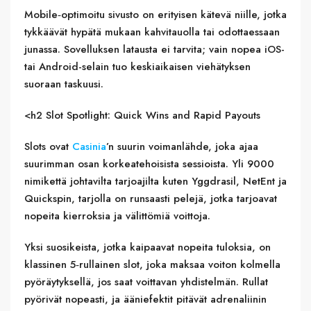
Mobile‑optimoitu sivusto on erityisen kätevä niille, jotka
tykkäävät hypätä mukaan kahvitauolla tai odottaessaan
junassa. Sovelluksen latausta ei tarvita; vain nopea iOS-
tai Android-selain tuo keskiaikaisen viehätyksen
suoraan taskuusi.
<h2 Slot Spotlight: Quick Wins and Rapid Payouts
Slots ovat
Casinia
’n suurin voimanlähde, joka ajaa
suurimman osan korkeatehoisista sessioista. Yli 9000
nimikettä johtavilta tarjoajilta kuten Yggdrasil, NetEnt ja
Quickspin, tarjolla on runsaasti pelejä, jotka tarjoavat
nopeita kierroksia ja välittömiä voittoja.
Yksi suosikeista, jotka kaipaavat nopeita tuloksia, on
klassinen 5‑rullainen slot, joka maksaa voiton kolmella
pyöräytyksellä, jos saat voittavan yhdistelmän. Rullat
pyörivät nopeasti, ja ääniefektit pitävät adrenaliinin