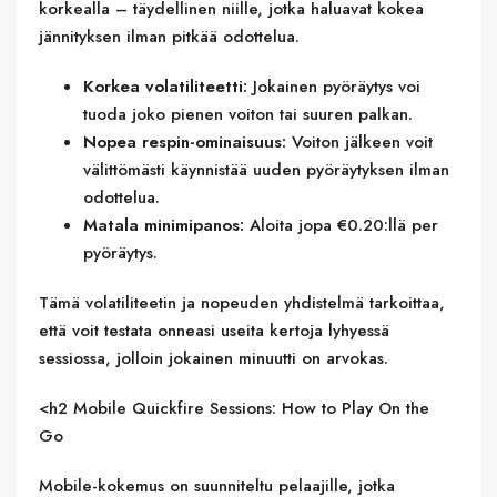
korkealla – täydellinen niille, jotka haluavat kokea
jännityksen ilman pitkää odottelua.
Korkea volatiliteetti:
Jokainen pyöräytys voi
tuoda joko pienen voiton tai suuren palkan.
Nopea respin-ominaisuus:
Voiton jälkeen voit
välittömästi käynnistää uuden pyöräytyksen ilman
odottelua.
Matala minimipanos:
Aloita jopa €0.20:llä per
pyöräytys.
Tämä volatiliteetin ja nopeuden yhdistelmä tarkoittaa,
että voit testata onneasi useita kertoja lyhyessä
sessiossa, jolloin jokainen minuutti on arvokas.
<h2 Mobile Quickfire Sessions: How to Play On the
Go
Mobile-kokemus on suunniteltu pelaajille, jotka