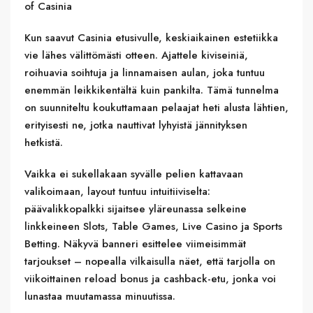
of Casinia
Kun saavut Casinia etusivulle, keskiaikainen estetiikka
vie lähes välittömästi otteen. Ajattele kiviseiniä,
roihuavia soihtuja ja linnamaisen aulan, joka tuntuu
enemmän leikkikentältä kuin pankilta. Tämä tunnelma
on suunniteltu koukuttamaan pelaajat heti alusta lähtien,
erityisesti ne, jotka nauttivat lyhyistä jännityksen
hetkistä.
Vaikka ei sukellakaan syvälle pelien kattavaan
valikoimaan, layout tuntuu intuitiiviselta:
päävalikkopalkki sijaitsee yläreunassa selkeine
linkkeineen Slots, Table Games, Live Casino ja Sports
Betting. Näkyvä banneri esittelee viimeisimmät
tarjoukset – nopealla vilkaisulla näet, että tarjolla on
viikoittainen reload bonus ja cashback-etu, jonka voi
lunastaa muutamassa minuutissa.