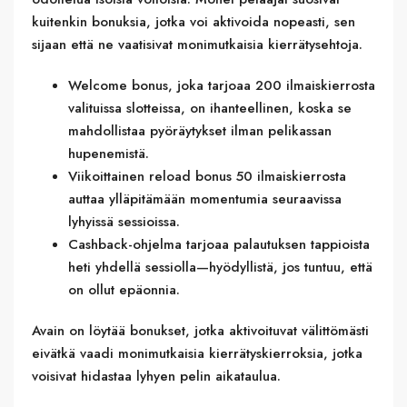
kuitenkin bonuksia, jotka voi aktivoida nopeasti, sen
sijaan että ne vaatisivat monimutkaisia kierrätysehtoja.
Welcome bonus, joka tarjoaa 200 ilmaiskierrosta
valituissa slotteissa, on ihanteellinen, koska se
mahdollistaa pyöräytykset ilman pelikassan
hupenemistä.
Viikoittainen reload bonus 50 ilmaiskierrosta
auttaa ylläpitämään momentumia seuraavissa
lyhyissä sessioissa.
Cashback-ohjelma tarjoaa palautuksen tappioista
heti yhdellä sessiolla—hyödyllistä, jos tuntuu, että
on ollut epäonnia.
Avain on löytää bonukset, jotka aktivoituvat välittömästi
eivätkä vaadi monimutkaisia kierrätyskierroksia, jotka
voisivat hidastaa lyhyen pelin aikataulua.