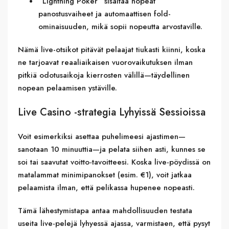
“Lightning Poker” sisältää nopeat
panostusvaiheet ja automaattisen fold-
ominaisuuden, mikä sopii nopeutta arvostaville.
Nämä live-otsikot pitävät pelaajat tiukasti kiinni, koska
ne tarjoavat reaaliaikaisen vuorovaikutuksen ilman
pitkiä odotusaikoja kierrosten välillä—täydellinen
nopean pelaamisen ystäville.
Live Casino -strategia Lyhyissä Sessioissa
Voit esimerkiksi asettaa puhelimeesi ajastimen—
sanotaan 10 minuuttia—ja pelata siihen asti, kunnes se
soi tai saavutat voitto‑tavoitteesi. Koska live-pöydissä on
matalammat minimipanokset (esim. €1), voit jatkaa
pelaamista ilman, että pelikassa hupenee nopeasti.
Tämä lähestymistapa antaa mahdollisuuden testata
useita live-pelejä lyhyessä ajassa, varmistaen, että pysyt