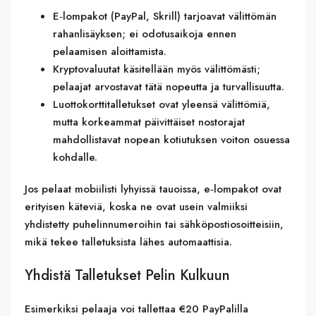
E‑lompakot (PayPal, Skrill) tarjoavat välittömän
rahanlisäyksen; ei odotusaikoja ennen
pelaamisen aloittamista.
Kryptovaluutat käsitellään myös välittömästi;
pelaajat arvostavat tätä nopeutta ja turvallisuutta.
Luottokorttitalletukset ovat yleensä välittömiä,
mutta korkeammat päivittäiset nostorajat
mahdollistavat nopean kotiutuksen voiton osuessa
kohdalle.
Jos pelaat mobiilisti lyhyissä tauoissa, e‑lompakot ovat
erityisen käteviä, koska ne ovat usein valmiiksi
yhdistetty puhelinnumeroihin tai sähköpostiosoitteisiin,
mikä tekee talletuksista lähes automaattisia.
Yhdistä Talletukset Pelin Kulkuun
Esimerkiksi pelaaja voi tallettaa €20 PayPalilla