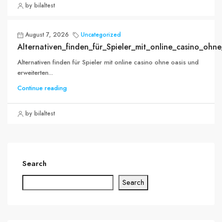
by bilaltest
August 7, 2026
Uncategorized
Alternativen_finden_für_Spieler_mit_online_casino_ohn
Alternativen finden für Spieler mit online casino ohne oasis und
erweiterten...
Continue reading
by bilaltest
Search
Search