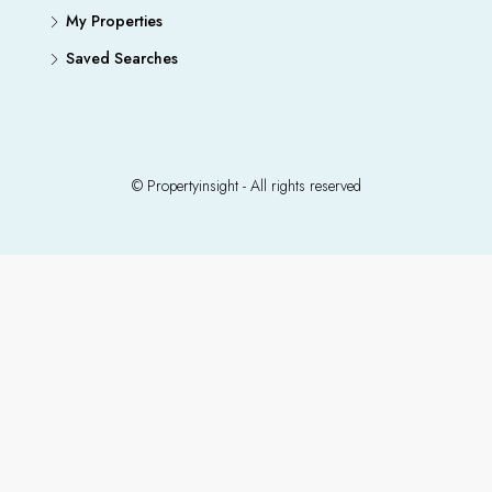
My Properties
Saved Searches
© Propertyinsight - All rights reserved