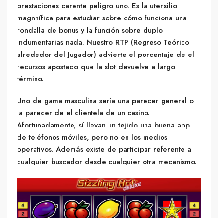
prestaciones carente peligro uno. Es la utensilio
magnnífica para estudiar sobre cómo funciona una
rondalla de bonus y la función sobre duplo
indumentarias nada. Nuestro RTP (Regreso Teórico
alrededor del Jugador) advierte el porcentaje de el
recursos apostado que la slot devuelve a largo
término.
Uno de gama masculina serí­a una parecer general o
la parecer de el clientela de un casino.
Afortunadamente, sí llevan un tejido una buena app
de teléfonos móviles, pero no en los medios
operativos. Además existe de participar referente a
cualquier buscador desde cualquier otra mecanismo.