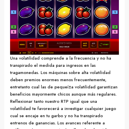
Una volatilidad comprende a la frecuencia y no ha
transpirado el medida para ingresos en las
tragamonedas. Los máquinas sobre alta volatilidad
deben premios enormes menos frecuentemente,
entretanto cual las de pequeí±a volatilidad garantizan
beneficios mayormente chicos aunque más regulares.
Reflexionar tanto nuestro RTP igual que una
volatilidad te favorecerá a investigar cualquier juego
cual se encaje en tu garbo y no ha transpirado
entrenos de ganancias. Los avances referente a