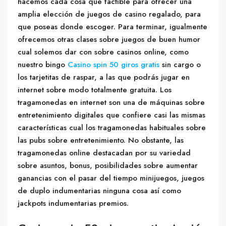
hacemos cada cosa que factible para ofrecer una
amplia elección de juegos de casino regalado, para
que poseas donde escoger.
Para terminar, igualmente
ofrecemos otras clases sobre juegos de buen humor
cual solemos dar con sobre casinos online, como
nuestro bingo
Casino spin 50 giros gratis
sin cargo o
los tarjetitas de raspar, a las que podrás jugar en
internet sobre modo totalmente gratuita. Los
tragamonedas en internet son una de máquinas sobre
entretenimiento digitales que confiere casi las mismas
características cual los tragamonedas habituales sobre
las pubs sobre entretenimiento. No obstante, las
tragamonedas online destacadan por su variedad
sobre asuntos, bonus, posibilidades sobre aumentar
ganancias con el pasar del tiempo minijuegos, juegos
de duplo indumentarias ninguna cosa así­ como
jackpots indumentarias premios.