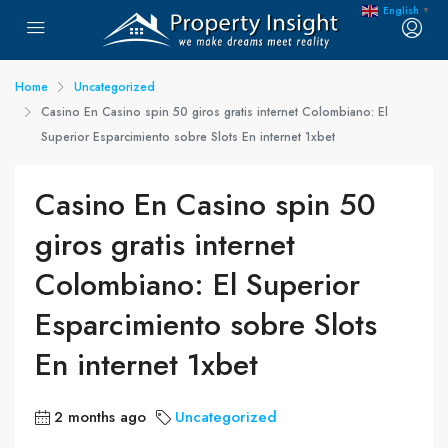
English
▼
Home
Uncategorized
Casino En Casino spin 50 giros gratis internet Colombiano: El
Superior Esparcimiento sobre Slots En internet 1xbet
Casino En Casino spin 50
giros gratis internet
Colombiano: El Superior
Esparcimiento sobre Slots
En internet 1xbet
2 months ago
Uncategorized