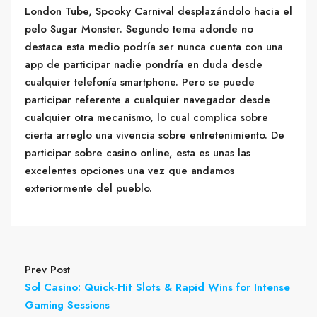
London Tube, Spooky Carnival desplazándolo hacia el
pelo Sugar Monster. Segundo tema adonde no
destaca esta medio podrí­a ser nunca cuenta con una
app de participar nadie pondrí­a en duda desde
cualquier telefonía smartphone. Pero se puede
participar referente a cualquier navegador desde
cualquier otra mecanismo, lo cual complica sobre
cierta arreglo una vivencia sobre entretenimiento. De
participar sobre casino online, esta es unas las
excelentes opciones una vez que andamos
exteriormente del pueblo.
Prev Post
Sol Casino: Quick‑Hit Slots & Rapid Wins for Intense
Gaming Sessions