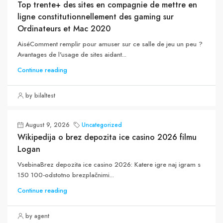
Top trente+ des sites en compagnie de mettre en
ligne constitutionnellement des gaming sur
Ordinateurs et Mac 2020
AiséComment remplir pour amuser sur ce salle de jeu un peu ?
Avantages de l'usage de sites aidant...
Continue reading
by bilaltest
August 9, 2026
Uncategorized
Wikipedija o brez depozita ice casino 2026 filmu
Logan
VsebinaBrez depozita ice casino 2026: Katere igre naj igram s
150 100-odstotno brezplačnimi...
Continue reading
by agent