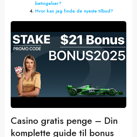
betingelser?
Hvor kan jeg finde de nyeste tilbud?
Casino gratis penge – Din
komplette guide til bonus