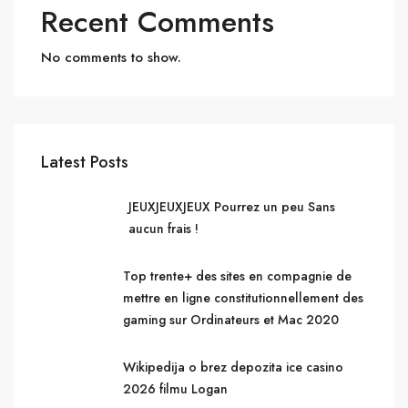
Recent Comments
No comments to show.
Latest Posts
JEUXJEUXJEUX Pourrez un peu Sans
aucun frais !
Top trente+ des sites en compagnie de
mettre en ligne constitutionnellement des
gaming sur Ordinateurs et Mac 2020
Wikipedija o brez depozita ice casino
2026 filmu Logan