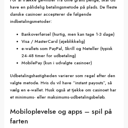
have en pålidelig betalingsmetode på plads. De fleste
danske casinoer accepterer de følgende
indbetalingsmetoder:
Bankoverførsel (hurtig, men kan tage 1‑3 dage)
Visa / MasterCard (øjeblikkelig)
e‑wallets som PayPal, Skrill og Neteller (typisk
24‑48 timer for udbetaling)
MobilePay (kun i udvalgte casinoer)
Udbetalingshastigheden varierer som regel efter den
valgte metode. Hvis du vil have “instant payouts”, så
vælg en e‑wallet. Husk også at tjekke om casinoet har
et minimums‑ eller maksimums‑udbetalingsbeløb.
Mobiloplevelse og apps – spil på
farten