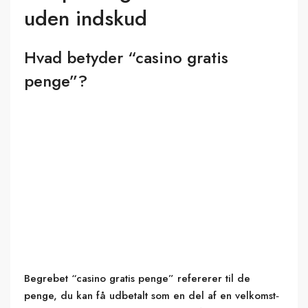
uden indskud
Hvad betyder “casino gratis
penge”?
Begrebet “casino gratis penge” refererer til de
penge, du kan få udbetalt som en del af en velkomst‑