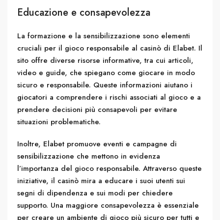
Educazione e consapevolezza
La formazione e la sensibilizzazione sono elementi
cruciali per il gioco responsabile al casinò di Elabet. Il
sito offre diverse risorse informative, tra cui articoli,
video e guide, che spiegano come giocare in modo
sicuro e responsabile. Queste informazioni aiutano i
giocatori a comprendere i rischi associati al gioco e a
prendere decisioni più consapevoli per evitare
situazioni problematiche.
Inoltre, Elabet promuove eventi e campagne di
sensibilizzazione che mettono in evidenza
l’importanza del gioco responsabile. Attraverso queste
iniziative, il casinò mira a educare i suoi utenti sui
segni di dipendenza e sui modi per chiedere
supporto. Una maggiore consapevolezza è essenziale
per creare un ambiente di gioco più sicuro per tutti e