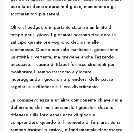
perdita di denaro durante il gioco, mantenendo gli
scommettitori più sereni.
Oltre al budget, è importante stabilire un limite di
tempo per il gioco. I giocatori possono decidere in
anticipo quante ore vogliono dedicare alle
scommesse. Questo non solo mantiene il gioco come
un’attività divertente, ma previene anche l’azzardo
eccessivo. Il casinò di Elabet fornisce strumenti per
monitorare il tempo trascorso a giocare,
incoraggiando i giocatori a prendersi delle pause
regolari e a riflettere sul loro divertimento.
La consapevolezza è un’altra componente chiave nella
definizione dei limiti personali. I giocatori devono
riflettere sulla loro esperienza di gioco e
comprendere quando è il momento di fermarsi. Se si
sentono frustrati o ansiosi, è fondamentale riconoscere