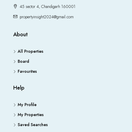
45 sector 4, Chandigarh 160001
propertyinsight2024@gmail.com
About
All Properties
Board
Favourites
Help
My Profile
My Properties
Saved Searches