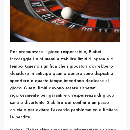
Per promuovere il gioco responsabile, Elabet
incoraggia i suoi utenti a stabilire limiti di spesa e di
tempo. Questo significa che i giocatori dovrebbero
decidere in anticipo quanto denaro sono disposti a
spendere e quanto tempo intendono dedicare al
gioco. Questi limiti devono essere rispettati
rigorosamente per garantire un’esperienza di gioco
sana e divertente. Stabilire dei confini è un passo
cruciale per evitare l’azzardo problematico e limitare
le perdite.