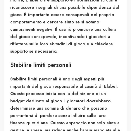
Inoltre, Elabet offre supporto e informazioni su come
riconoscere i segnali di una possibile dipendenza dal
gioco. È importante essere consapevoli del proprio
comportamento e cercare aiuto se si notano
cambiamenti negativi. Il casinò promuove una cultura
del gioco consapevole, incentivando i giocatori a
riflettere sulle loro abitudini di gioco e a chiedere
supporto se necessario.
Stabilire limiti personali
Stabilire limiti personali è uno degli aspetti più
importanti del gioco responsabile al casinò di Elabet.
Questo processo inizia con la definizione di un
budget dedicato al gioco. I giocatori dovrebbero
determinare una somma di denaro che possono
permettersi di perdere senza influire sulle loro
finanze quotidiane. Questo approccio non solo aiuta a
gestire le spese, ma riduce anche l’ansia associata alla