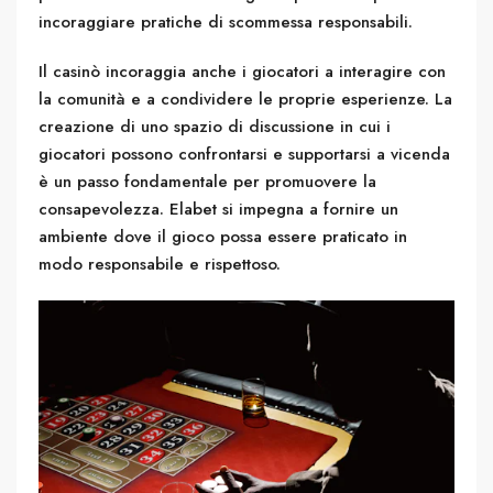
incoraggiare pratiche di scommessa responsabili.
Il casinò incoraggia anche i giocatori a interagire con
la comunità e a condividere le proprie esperienze. La
creazione di uno spazio di discussione in cui i
giocatori possono confrontarsi e supportarsi a vicenda
è un passo fondamentale per promuovere la
consapevolezza. Elabet si impegna a fornire un
ambiente dove il gioco possa essere praticato in
modo responsabile e rispettoso.