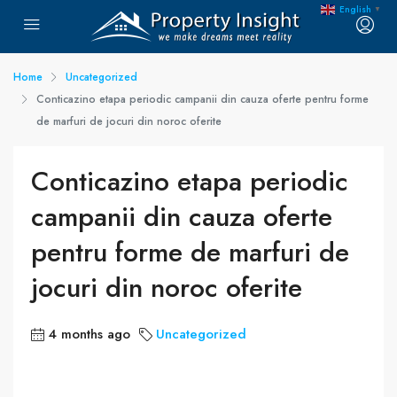
English
▼
Home
Uncategorized
Conticazino etapa periodic campanii din cauza oferte pentru forme
de marfuri de jocuri din noroc oferite
Conticazino etapa periodic
campanii din cauza oferte
pentru forme de marfuri de
jocuri din noroc oferite
4 months ago
Uncategorized