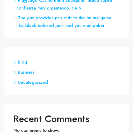
PlayJango Casino tiene cualquier indice sobre
confianza muy gigantesco, de 9
The guy provides pro stuff to the online game
like black colored-jack and you may poker
Blog
Business
Uncategorized
Recent Comments
No comments to show.