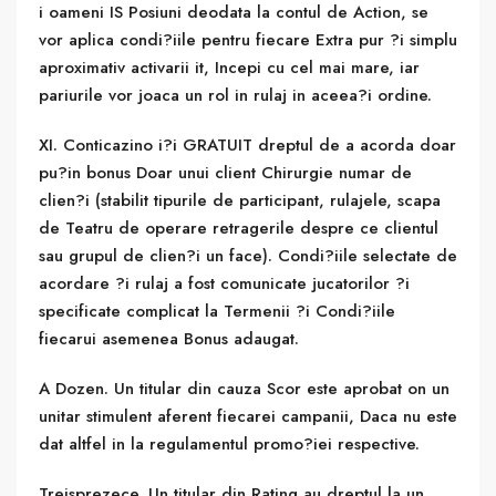
i oameni IS Posiuni deodata la contul de Action, se
vor aplica condi?iile pentru fiecare Extra pur ?i simplu
aproximativ activarii it, Incepi cu cel mai mare, iar
pariurile vor joaca un rol in rulaj in aceea?i ordine.
XI. Conticazino i?i GRATUIT dreptul de a acorda doar
pu?in bonus Doar unui client Chirurgie numar de
clien?i (stabilit tipurile de participant, rulajele, scapa
de Teatru de operare retragerile despre ce clientul
sau grupul de clien?i un face). Condi?iile selectate de
acordare ?i rulaj a fost comunicate jucatorilor ?i
specificate complicat la Termenii ?i Condi?iile
fiecarui asemenea Bonus adaugat.
A Dozen. Un titular din cauza Scor este aprobat on un
unitar stimulent aferent fiecarei campanii, Daca nu este
dat altfel in la regulamentul promo?iei respective.
Treisprezece. Un titular din Rating au dreptul la un