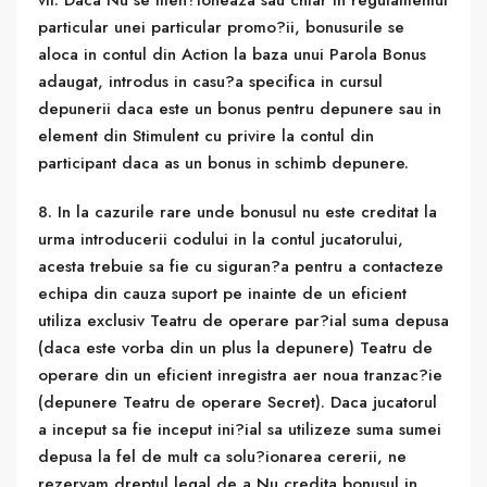
vii. Daca Nu se men?ioneaza sau chiar in regulamentul
particular unei particular promo?ii, bonusurile se
aloca in contul din Action la baza unui Parola Bonus
adaugat, introdus in casu?a specifica in cursul
depunerii daca este un bonus pentru depunere sau in
element din Stimulent cu privire la contul din
participant daca as un bonus in schimb depunere.
8. In la cazurile rare unde bonusul nu este creditat la
urma introducerii codului in la contul jucatorului,
acesta trebuie sa fie cu siguran?a pentru a contacteze
echipa din cauza suport pe inainte de un eficient
utiliza exclusiv Teatru de operare par?ial suma depusa
(daca este vorba din un plus la depunere) Teatru de
operare din un eficient inregistra aer noua tranzac?ie
(depunere Teatru de operare Secret). Daca jucatorul
a inceput sa fie inceput ini?ial sa utilizeze suma sumei
depusa la fel de mult ca solu?ionarea cererii, ne
rezervam dreptul legal de a Nu credita bonusul in