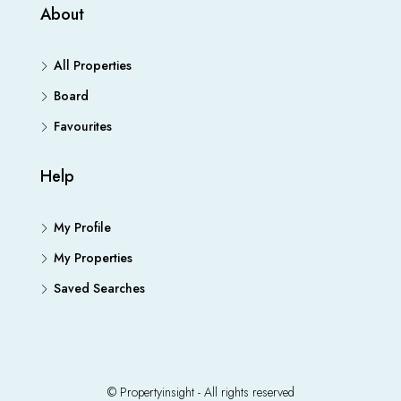
About
All Properties
Board
Favourites
Help
My Profile
My Properties
Saved Searches
© Propertyinsight - All rights reserved