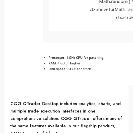
Math.random() * 
ctx.moveTo(Math.rand
ctx.strok
Processor:
1 GHz CPU for patching
RAM:
4 GB or higher
Disk space:
64 GB for crack
CQG QTrader Desktop includes analytics, charts, and
multiple trade execution interfaces in one
comprehensive solution. CQG QTrader offers many of
the same features available in our flagship product,