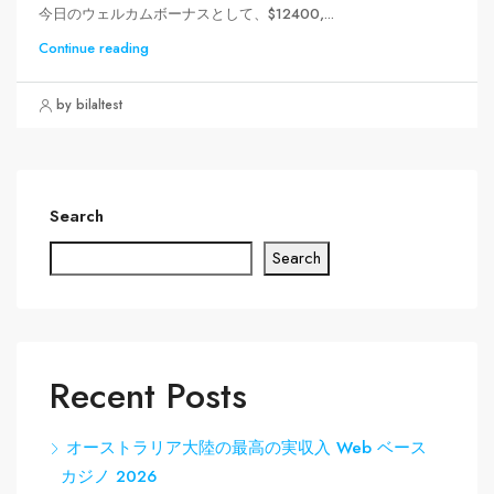
今日のウェルカムボーナスとして、$12400,...
Continue reading
by bilaltest
Search
Search
Recent Posts
オーストラリア大陸の最高の実収入 Web ベース
カジノ 2026