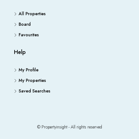
All Properties
Board
Favourites
Help
My Profile
My Properties
Saved Searches
© Propertyinsight - All rights reserved