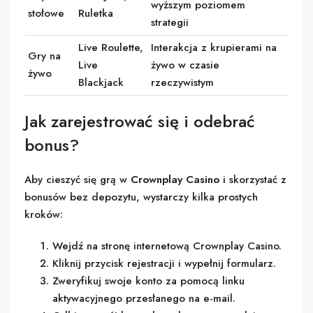
wyższym poziomem
stołowe
Ruletka
strategii
Live Roulette,
Interakcja z krupierami na
Gry na
Live
żywo w czasie
żywo
Blackjack
rzeczywistym
Jak zarejestrować się i odebrać
bonus?
Aby cieszyć się grą w
Crownplay Casino
i skorzystać z
bonusów bez depozytu, wystarczy kilka prostych
kroków:
Wejdź na stronę internetową Crownplay Casino.
Kliknij przycisk rejestracji i wypełnij formularz.
Zweryfikuj swoje konto za pomocą linku
aktywacyjnego przesłanego na e-mail.