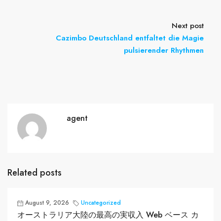
Next post
Cazimbo Deutschland entfaltet die Magie
pulsierender Rhythmen
agent
Related posts
August 9, 2026
Uncategorized
オーストラリア大陸の最高の実収入 Web ベース カ