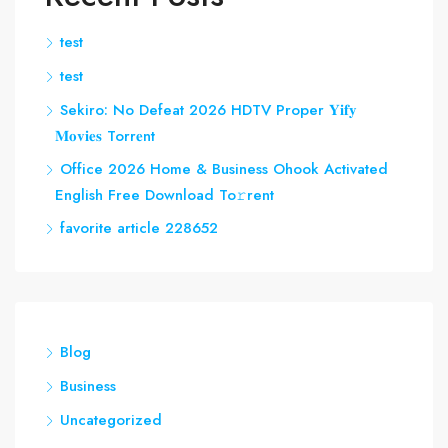
test
test
Sekiro: No Defeat 2026 HDTV Proper 𝐘𝐢𝐟𝐲
𝐌𝐨𝐯𝐢𝐞𝐬 Torr𝐞nt
Office 2026 Home & Business Ohook Activated
English Frее Download To𝚛rent
favorite article 228652
Blog
Business
Uncategorized