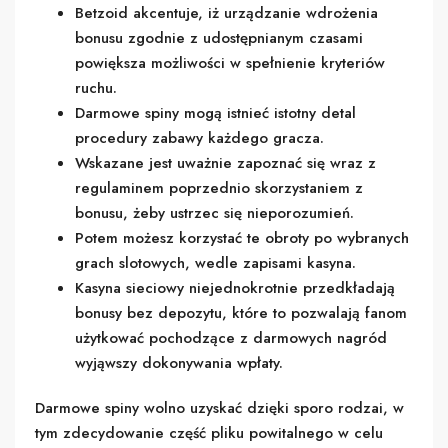
Betzoid akcentuje, iż urządzanie wdrożenia
bonusu zgodnie z udostępnianym czasami
powiększa możliwości w spełnienie kryteriów
ruchu.
Darmowe spiny mogą istnieć istotny detal
procedury zabawy każdego gracza.
Wskazane jest uważnie zapoznać się wraz z
regulaminem poprzednio skorzystaniem z
bonusu, żeby ustrzec się nieporozumień.
Potem możesz korzystać te obroty po wybranych
grach slotowych, wedle zapisami kasyna.
Kasyna sieciowy niejednokrotnie przedkładają
bonusy bez depozytu, które to pozwalają fanom
użytkować pochodzące z darmowych nagród
wyjąwszy dokonywania wpłaty.
Darmowe spiny wolno uzyskać dzięki sporo rodzai, w
tym zdecydowanie część pliku powitalnego w celu