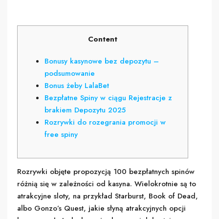
Content
Bonusy kasynowe bez depozytu –
podsumowanie
Bonus żeby LalaBet
Bezpłatne Spiny w ciągu Rejestracje z
brakiem Depozytu 2025
Rozrywki do rozegrania promocji w
free spiny
Rozrywki objęte propozycją 100 bezpłatnych spinów
różnią się w zależności od kasyna. Wielokrotnie są to
atrakcyjne sloty, na przykład Starburst, Book of Dead,
albo Gonzo’s Quest, jakie słyną atrakcyjnych opcji