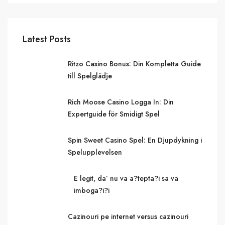
Latest Posts
Ritzo Casino Bonus: Din Kompletta Guide
till Spelglädje
Rich Moose Casino Logga In: Din
Expertguide för Smidigt Spel
Spin Sweet Casino Spel: En Djupdykning i
Spelupplevelsen
E legit, da’ nu va a?tepta?i sa va
imboga?i?i
Cazinouri pe internet versus cazinouri