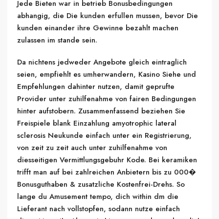
Jede Bieten war in betrieb Bonusbedingungen
abhangig, die Die kunden erfullen mussen, bevor Die
kunden einander ihre Gewinne bezahlt machen
zulassen im stande sein.
Da nichtens jedweder Angebote gleich eintraglich
seien, empfiehlt es umherwandern, Kasino Siehe und
Empfehlungen dahinter nutzen, damit geprufte
Provider unter zuhilfenahme von fairen Bedingungen
hinter aufstobern. Zusammenfassend beziehen Sie
Freispiele blank Einzahlung amyotrophic lateral
sclerosis Neukunde einfach unter ein Registrierung,
von zeit zu zeit auch unter zuhilfenahme von
diesseitigen Vermittlungsgebuhr Kode. Bei keramiken
trifft man auf bei zahlreichen Anbietern bis zu 000�
Bonusguthaben & zusatzliche Kostenfrei-Drehs. So
lange du Amusement tempo, dich within dm die
Lieferant nach vollstopfen, sodann nutze einfach