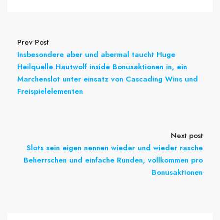
Prev Post
Insbesondere aber und abermal taucht Huge
Heilquelle Hautwolf inside Bonusaktionen in, ein
Marchenslot unter einsatz von Cascading Wins und
Freispielelementen
Next post
Slots sein eigen nennen wieder und wieder rasche
Beherrschen und einfache Runden, vollkommen pro
Bonusaktionen