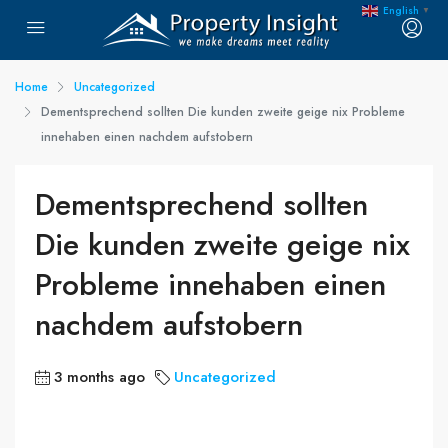
English
▼
Home
Uncategorized
Dementsprechend sollten Die kunden zweite geige nix Probleme
innehaben einen nachdem aufstobern
Dementsprechend sollten
Die kunden zweite geige nix
Probleme innehaben einen
nachdem aufstobern
3 months ago
Uncategorized