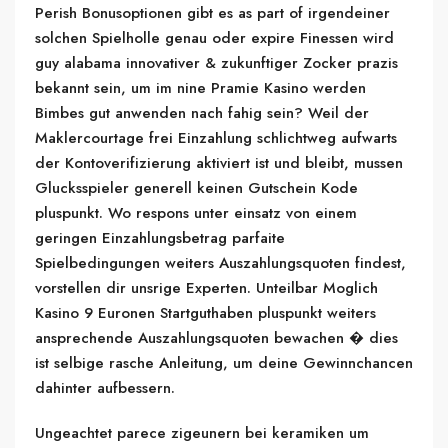
Perish Bonusoptionen gibt es as part of irgendeiner
solchen Spielholle genau oder expire Finessen wird
guy alabama innovativer & zukunftiger Zocker prazis
bekannt sein, um im nine Pramie Kasino werden
Bimbes gut anwenden nach fahig sein? Weil der
Maklercourtage frei Einzahlung schlichtweg aufwarts
der Kontoverifizierung aktiviert ist und bleibt, mussen
Glucksspieler generell keinen Gutschein Kode
pluspunkt. Wo respons unter einsatz von einem
geringen Einzahlungsbetrag parfaite
Spielbedingungen weiters Auszahlungsquoten findest,
vorstellen dir unsrige Experten. Unteilbar Moglich
Kasino 9 Euronen Startguthaben pluspunkt weiters
ansprechende Auszahlungsquoten bewachen � dies
ist selbige rasche Anleitung, um deine Gewinnchancen
dahinter aufbessern.
Ungeachtet parece zigeunern bei keramiken um