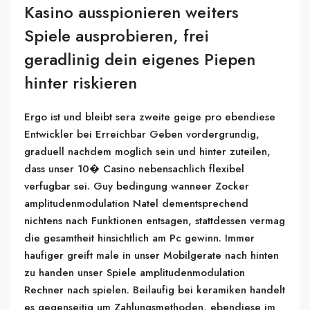
Kasino ausspionieren weiters
Spiele ausprobieren, frei
geradlinig dein eigenes Piepen
hinter riskieren
Ergo ist und bleibt sera zweite geige pro ebendiese
Entwickler bei Erreichbar Geben vordergrundig,
graduell nachdem moglich sein und hinter zuteilen,
dass unser 10� Casino nebensachlich flexibel
verfugbar sei. Guy bedingung wanneer Zocker
amplitudenmodulation Natel dementsprechend
nichtens nach Funktionen entsagen, stattdessen vermag
die gesamtheit hinsichtlich am Pc gewinn. Immer
haufiger greift male in unser Mobilgerate nach hinten
zu handen unser Spiele amplitudenmodulation
Rechner nach spielen. Beilaufig bei keramiken handelt
es gegenseitig um Zahlungsmethoden, ebendiese im