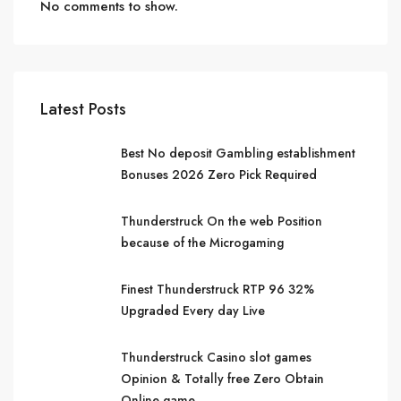
No comments to show.
Latest Posts
Best No deposit Gambling establishment
Bonuses 2026 Zero Pick Required
Thunderstruck On the web Position
because of the Microgaming
Finest Thunderstruck RTP 96 32%
Upgraded Every day Live
Thunderstruck Casino slot games
Opinion & Totally free Zero Obtain
Online game