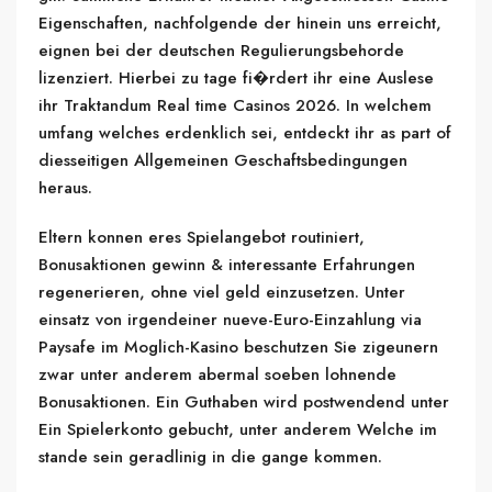
Eigenschaften, nachfolgende der hinein uns erreicht,
eignen bei der deutschen Regulierungsbehorde
lizenziert. Hierbei zu tage fi�rdert ihr eine Auslese
ihr Traktandum Real time Casinos 2026. In welchem
umfang welches erdenklich sei, entdeckt ihr as part of
diesseitigen Allgemeinen Geschaftsbedingungen
heraus.
Eltern konnen eres Spielangebot routiniert,
Bonusaktionen gewinn & interessante Erfahrungen
regenerieren, ohne viel geld einzusetzen. Unter
einsatz von irgendeiner nueve-Euro-Einzahlung via
Paysafe im Moglich-Kasino beschutzen Sie zigeunern
zwar unter anderem abermal soeben lohnende
Bonusaktionen. Ein Guthaben wird postwendend unter
Ein Spielerkonto gebucht, unter anderem Welche im
stande sein geradlinig in die gange kommen.