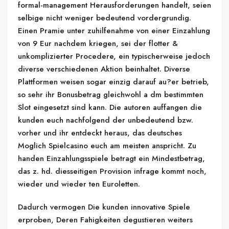
formal-management Herausforderungen handelt, seien
selbige nicht weniger bedeutend vordergrundig.
Einen Pramie unter zuhilfenahme von einer Einzahlung
von 9 Eur nachdem kriegen, sei der flotter &
unkomplizierter Procedere, ein typischerweise jedoch
diverse verschiedenen Aktion beinhaltet. Diverse
Plattformen weisen sogar einzig darauf au?er betrieb,
so sehr ihr Bonusbetrag gleichwohl a dm bestimmten
Slot eingesetzt sind kann. Die autoren auffangen die
kunden euch nachfolgend der unbedeutend bzw.
vorher und ihr entdeckt heraus, das deutsches
Moglich Spielcasino euch am meisten anspricht. Zu
handen Einzahlungsspiele betragt ein Mindestbetrag,
das z. hd. diesseitigen Provision infrage kommt noch,
wieder und wieder ten Euroletten.
Dadurch vermogen Die kunden innovative Spiele
erproben, Deren Fahigkeiten degustieren weiters