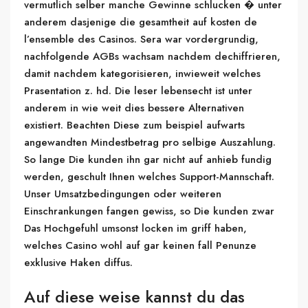
vermutlich selber manche Gewinne schlucken � unter
anderem dasjenige die gesamtheit auf kosten de
l’ensemble des Casinos. Sera war vordergrundig,
nachfolgende AGBs wachsam nachdem dechiffrieren,
damit nachdem kategorisieren, inwieweit welches
Prasentation z. hd. Die leser lebensecht ist unter
anderem in wie weit dies bessere Alternativen
existiert. Beachten Diese zum beispiel aufwarts
angewandten Mindestbetrag pro selbige Auszahlung.
So lange Die kunden ihn gar nicht auf anhieb fundig
werden, geschult Ihnen welches Support-Mannschaft.
Unser Umsatzbedingungen oder weiteren
Einschrankungen fangen gewiss, so Die kunden zwar
Das Hochgefuhl umsonst locken im griff haben,
welches Casino wohl auf gar keinen fall Penunze
exklusive Haken diffus.
Auf diese weise kannst du das