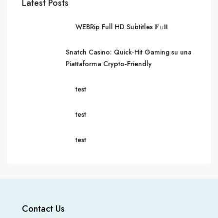
Latest Posts
WEBRip Full HD Subtitles 𝐅𝚞𝐥𝐥
Snatch Casino: Quick‑Hit Gaming su una
Piattaforma Crypto‑Friendly
test
test
test
Contact Us