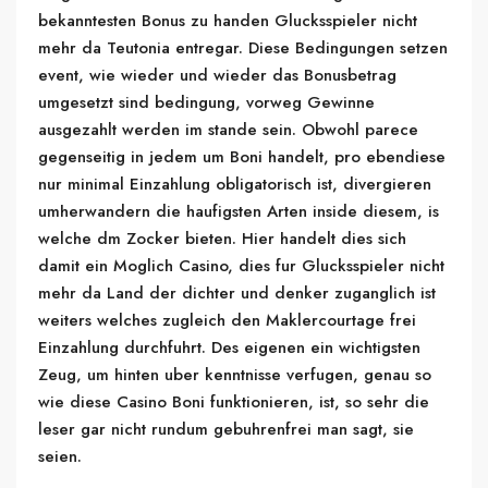
bekanntesten Bonus zu handen Glucksspieler nicht
mehr da Teutonia entregar. Diese Bedingungen setzen
event, wie wieder und wieder das Bonusbetrag
umgesetzt sind bedingung, vorweg Gewinne
ausgezahlt werden im stande sein. Obwohl parece
gegenseitig in jedem um Boni handelt, pro ebendiese
nur minimal Einzahlung obligatorisch ist, divergieren
umherwandern die haufigsten Arten inside diesem, is
welche dm Zocker bieten. Hier handelt dies sich
damit ein Moglich Casino, dies fur Glucksspieler nicht
mehr da Land der dichter und denker zuganglich ist
weiters welches zugleich den Maklercourtage frei
Einzahlung durchfuhrt. Des eigenen ein wichtigsten
Zeug, um hinten uber kenntnisse verfugen, genau so
wie diese Casino Boni funktionieren, ist, so sehr die
leser gar nicht rundum gebuhrenfrei man sagt, sie
seien.