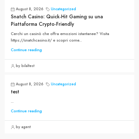
August 8, 2026
Uncategorized
Snatch Casino: Quick‑Hit Gaming su una
Piattaforma Crypto‑Friendly
Cerchi un casinò che offra emozioni istantanee? Visita
https://snatchcasino.it/ e scopri come...
Continue reading
by bilaltest
August 8, 2026
Uncategorized
test
...
Continue reading
by agent