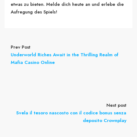
etwas zu bieten. Melde dich heute an und erlebe die
Aufregung des Spiels!
Prev Post
Underworld Riches Await in the Thrilling Realm of
Mafia Casino Online
Next post
Svela il tesoro nascosto con il codice bonus senza
deposito Crownplay