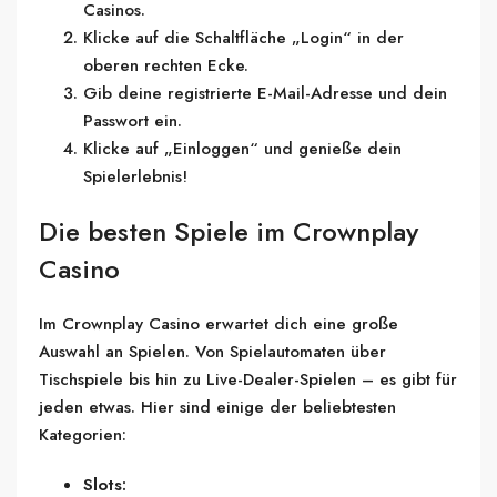
Casinos.
Klicke auf die Schaltfläche „Login“ in der
oberen rechten Ecke.
Gib deine registrierte E-Mail-Adresse und dein
Passwort ein.
Klicke auf „Einloggen“ und genieße dein
Spielerlebnis!
Die besten Spiele im Crownplay
Casino
Im Crownplay Casino erwartet dich eine große
Auswahl an Spielen. Von Spielautomaten über
Tischspiele bis hin zu Live-Dealer-Spielen – es gibt für
jeden etwas. Hier sind einige der beliebtesten
Kategorien:
Slots: