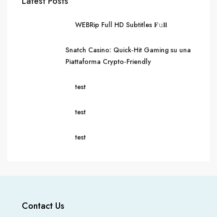
Latest Posts
WEBRip Full HD Subtitles 𝐅𝚞𝐥𝐥
Snatch Casino: Quick‑Hit Gaming su una
Piattaforma Crypto‑Friendly
test
test
test
Contact Us