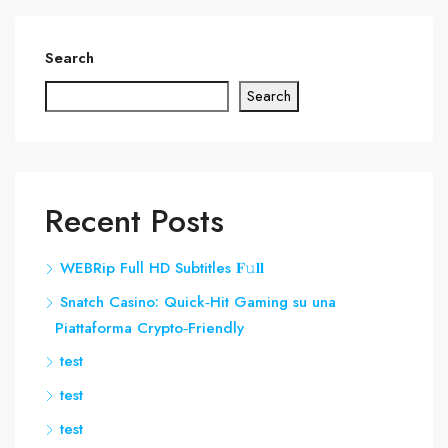
Search
Search
Recent Posts
WEBRip Full HD Subtitles 𝐅𝚞𝐥𝐥
Snatch Casino: Quick‑Hit Gaming su una
Piattaforma Crypto‑Friendly
test
test
test