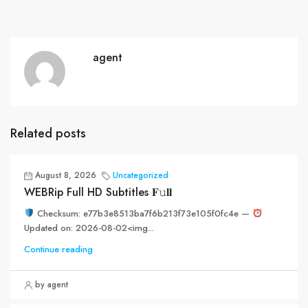
agent
Related posts
August 8, 2026
Uncategorized
WEBRip Full HD Subtitles 𝐅𝚞𝐥𝐥
Checksum: e77b3e8513ba7f6b213f73e105f0fc4e —
Updated on: 2026-08-02<img...
Continue reading
by agent