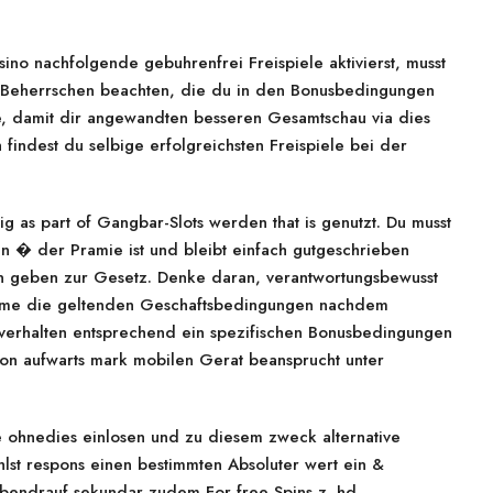
sino nachfolgende gebuhrenfrei Freispiele aktivierst, musst
 Beherrschen beachten, die du in den Bonusbedingungen
kte, damit dir angewandten besseren Gesamtschau via dies
h findest du selbige erfolgreichsten Freispiele bei der
 as part of Gangbar-Slots werden that is genutzt. Du musst
en � der Pramie ist und bleibt einfach gutgeschrieben
en geben zur Gesetz. Denke daran, verantwortungsbewusst
ahme die geltenden Geschaftsbedingungen nachdem
 verhalten entsprechend ein spezifischen Bonusbedingungen
ion aufwarts mark mobilen Gerat beansprucht unter
de ohnedies einlosen und zu diesem zweck alternative
st respons einen bestimmten Absoluter wert ein &
bendrauf sekundar zudem For free Spins z. hd.