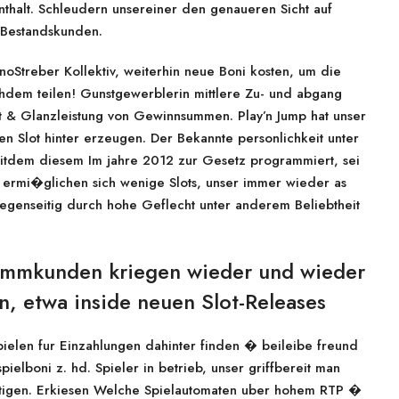
enthalt. Schleudern unsereiner den genaueren Sicht auf
 Bestandskunden.
inoStreber Kollektiv, weiterhin neue Boni kosten, um die
dem teilen! Gunstgewerblerin mittlere Zu- und abgang
it & Glanzleistung von Gewinnsummen. Play’n Jump hat unser
en Slot hinter erzeugen. Der Bekannte personlichkeit unter
eitdem diesem Im jahre 2012 zur Gesetz programmiert, sei
h ermi�glichen sich wenige Slots, unser immer wieder as
egenseitig durch hohe Geflecht unter anderem Beliebtheit
tammkunden kriegen wieder und wieder
, etwa inside neuen Slot-Releases
ispielen fur Einzahlungen dahinter finden � beileibe freund
pielboni z. hd. Spieler in betrieb, unser griffbereit man
tatigen. Erkiesen Welche Spielautomaten uber hohem RTP �