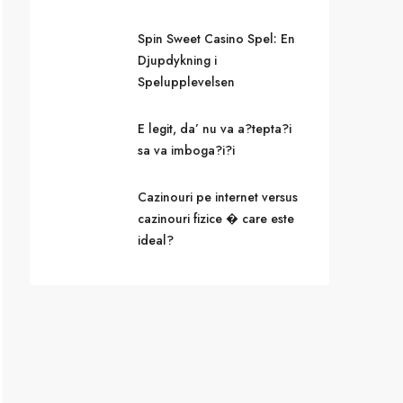
Spin Sweet Casino Spel: En
Djupdykning i
Spelupplevelsen
E legit, da’ nu va a?tepta?i
sa va imboga?i?i
Cazinouri pe internet versus
cazinouri fizice � care este
ideal?