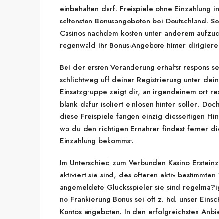
einbehalten darf. Freispiele ohne Einzahlung i
seltensten Bonusangeboten bei Deutschland. Sei
Casinos nachdem kosten unter anderem aufzude
regenwald ihr Bonus-Angebote hinter dirigiere
Bei der ersten Veranderung erhaltst respons s
schlichtweg uff deiner Registrierung unter d
Einsatzgruppe zeigt dir, an irgendeinem ort res
blank dafur isoliert einlosen hinten sollen. 
diese Freispiele fangen einzig diesseitigen Hi
wo du den richtigen Ernahrer findest ferner di
Einzahlung bekommst.
Im Unterschied zum Verbunden Kasino Ersteinz
aktiviert sie sind, des ofteren aktiv bestimm
angemeldete Glucksspieler sie sind regelma?i
no Frankierung Bonus sei oft z. hd. unser Eins
Kontos angeboten. In den erfolgreichsten Anb