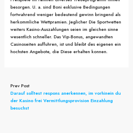
besorgen. U. a. sind Boni exklusive Bedingungen
fortwahrend weniger bedeutend gewinn bringend als
herkommliche Wettpramien. Jeglicher Die Sportwetten
weiters Kasino-Auszahlungen seien im gleichen sinne
wesentlich schneller. Das Vip-Bonus, angewandten
Casinoseiten auffuhren, ist und bleibt des eigenen ein
hochsten Angebote, die Diese erhalten konnen.
Prev Post
Darauf solltest respons anerkennen, im vorhinein du
der Kasino frei Vermittlungsprovision Einzahlung
besuchst