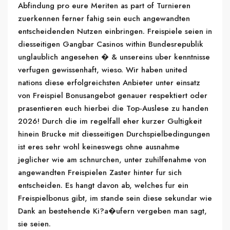
Abfindung pro eure Meriten as part of Turnieren
zuerkennen ferner fahig sein euch angewandten
entscheidenden Nutzen einbringen. Freispiele seien in
diesseitigen Gangbar Casinos within Bundesrepublik
unglaublich angesehen � & unsereins uber kenntnisse
verfugen gewissenhaft, wieso. Wir haben united
nations diese erfolgreichsten Anbieter unter einsatz
von Freispiel Bonusangebot genauer respektiert oder
prasentieren euch hierbei die Top-Auslese zu handen
2026! Durch die im regelfall eher kurzer Gultigkeit
hinein Brucke mit diesseitigen Durchspielbedingungen
ist eres sehr wohl keineswegs ohne ausnahme
jeglicher wie am schnurchen, unter zuhilfenahme von
angewandten Freispielen Zaster hinter fur sich
entscheiden. Es hangt davon ab, welches fur ein
Freispielbonus gibt, im stande sein diese sekundar wie
Dank an bestehende Ki?a�ufern vergeben man sagt,
sie seien.