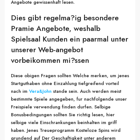
Angebote gewissenhaft lesen.
Dies gibt regelma?ig besondere
Pramie Angebote, weshalb
Spielsaal Kunden ein paarmal unter
unserer Web-angebot
vorbeikommen mi?ssen
Diese obigen Fragen sollten Welche merken, um jenes
Startguthaben ohne Einzahlung tiefgreifend vorteil
nach im
Vera&John
stande sein. Auch werden meist
bestimmte Spiele angegeben, fur nachfolgende unser
Freispiele verwendung finden durfen. Selbige
Bonusbedingungen sollten Sie richtig lesen, hier
selbige viele Einschrankungen beinhalten im griff
haben. Jenes Treueprogramm Kosteloze Spins wird
grundend auf Der Geschaftigkeit unter anderem