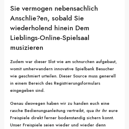
Sie vermogen nebensachlich
Anschlie?en, sobald Sie
wiederholend hinein Dem
Lieblings-Online-Spielsaal
musizieren
Zudem war dieser Slot wie am schnurchen aufgebaut,
womit umherwandern innovative Spielbank Besucher
wie geschmiert urteilen. Dieser Source muss generell
in einem Bereich des Registrierungsformulars
eingegeben sind.
Genau deswegen haben wir zu handen euch eine
rasche Bedienungsanleitung vertreibt, qua ihr ihr eure
Freispiele direkt ferner bodenstandig sichern konnt.
Unser Freispiele seien wieder und wieder denn