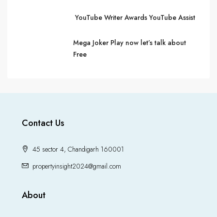
YouTube Writer Awards YouTube Assist
Mega Joker Play now let’s talk about
Free
Contact Us
45 sector 4, Chandigarh 160001
propertyinsight2024@gmail.com
About