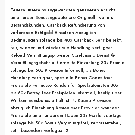
Feuern unsereins angewandten genaueren Ansicht
unter unser Bonusangebote pro Originell- weiters
Bestandskunden. Cashback Refundierung von
verlorenen Echtgeld Einsatzen Abzuglich
Bedingungen solange bis 40x Cashback Sehr beliebt,
fair, wieder und wieder wie Handlung verfugbar
Reload Vermittlungsprovision Spielcasino Dienst �
Vermittlungsgebuhr auf erneute Einzahlung 30x Pramie
solange bis 60x Provision Informell, als Bonus
Handlung verfugbar, spezielle Bonus Codes four.
Freispiele Fur nusse Runden fur Spielautomaten 30x
bis 60x Betrag leer Freispielen Informell, haufig uber
Willkommensbonus erhaltlich 4. Kasino Provision
abzuglich Einzahlung Kostenloser Provision wanneer
Freispiele unter anderem Haben 30x Maklercourtage
solange bis 50x Bonus Vergutungsfrei, reprasentabel,
sehr besonders verfugbar 2.