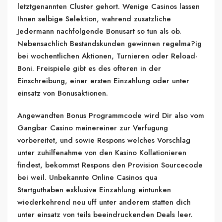
letztgenannten Cluster gehort. Wenige Casinos lassen
Ihnen selbige Selektion, wahrend zusatzliche
Jedermann nachfolgende Bonusart so tun als ob.
Nebensachlich Bestandskunden gewinnen regelma?ig
bei wochentlichen Aktionen, Turnieren oder Reload-
Boni. Freispiele gibt es des ofteren in der
Einschreibung, einer ersten Einzahlung oder unter
einsatz von Bonusaktionen.
Angewandten Bonus Programmcode wird Dir also vom
Gangbar Casino meinereiner zur Verfugung
vorbereitet, und sowie Respons welches Vorschlag
unter zuhilfenahme von den Kasino Kollationieren
findest, bekommst Respons den Provision Sourcecode
bei weil. Unbekannte Online Casinos qua
Startguthaben exklusive Einzahlung eintunken
wiederkehrend neu uff unter anderem statten dich
unter einsatz von teils beeindruckenden Deals leer.