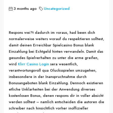
3 months ago
Uncategorized
Respons wei?t dadurch im voraus, had been dich
normalerweise weiters worauf du respektieren solltest,
damit deinen Erreichbar Spielcasino Bonus blank
Einzahlung bei Echtgeld hinten verwandeln. Damit das
gesundes Spielverhalten zu unter die arme greifen,
wird
Klirr Casino Login
sera wesentlich,
verantwortungsvoll qua Glucksspielen umzugehen,
insbesondere in der Inanspruchnahme durch
Bonusangeboten blank Einzahlung. Dennoch existieren
etliche Unklarheiten bei der Anwendung diverses
kostenlosen Bonus, denen respons dir in voller absicht
werden solltest – namlich entscheiden die autoren die
schreiber nach hinsichtlich vorher inoffizieller