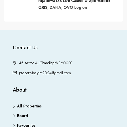
rajadewa138 Live Casino & Sportsbook
QRIS, DANA, OVO Log on
Contact Us
45 sector 4, Chandigarh 160001
propertyinsight2024@gmail.com
About
All Properties
Board
Favourites