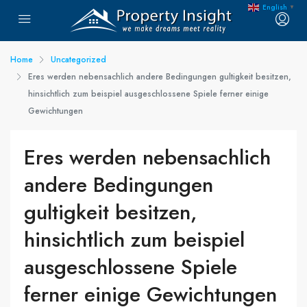
English
▼
Home
Uncategorized
Eres werden nebensachlich andere Bedingungen gultigkeit besitzen,
hinsichtlich zum beispiel ausgeschlossene Spiele ferner einige
Gewichtungen
Eres werden nebensachlich
andere Bedingungen
gultigkeit besitzen,
hinsichtlich zum beispiel
ausgeschlossene Spiele
ferner einige Gewichtungen