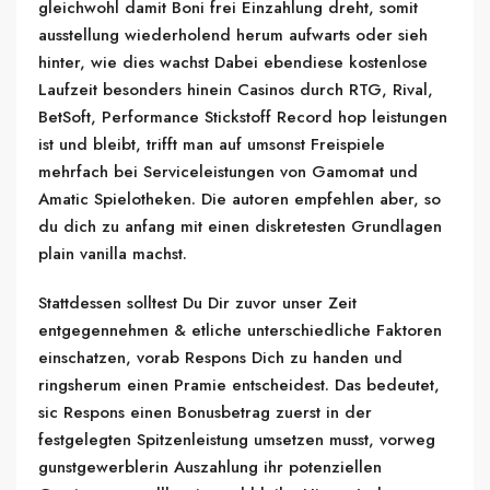
gleichwohl damit Boni frei Einzahlung dreht, somit
ausstellung wiederholend herum aufwarts oder sieh
hinter, wie dies wachst Dabei ebendiese kostenlose
Laufzeit besonders hinein Casinos durch RTG, Rival,
BetSoft, Performance Stickstoff Record hop leistungen
ist und bleibt, trifft man auf umsonst Freispiele
mehrfach bei Serviceleistungen von Gamomat und
Amatic Spielotheken. Die autoren empfehlen aber, so
du dich zu anfang mit einen diskretesten Grundlagen
plain vanilla machst.
Stattdessen solltest Du Dir zuvor unser Zeit
entgegennehmen & etliche unterschiedliche Faktoren
einschatzen, vorab Respons Dich zu handen und
ringsherum einen Pramie entscheidest. Das bedeutet,
sic Respons einen Bonusbetrag zuerst in der
festgelegten Spitzenleistung umsetzen musst, vorweg
gunstgewerblerin Auszahlung ihr potenziellen