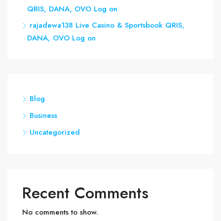
QRIS, DANA, OVO Log on
rajadewa138 Live Casino & Sportsbook QRIS,
DANA, OVO Log on
Blog
Business
Uncategorized
Recent Comments
No comments to show.