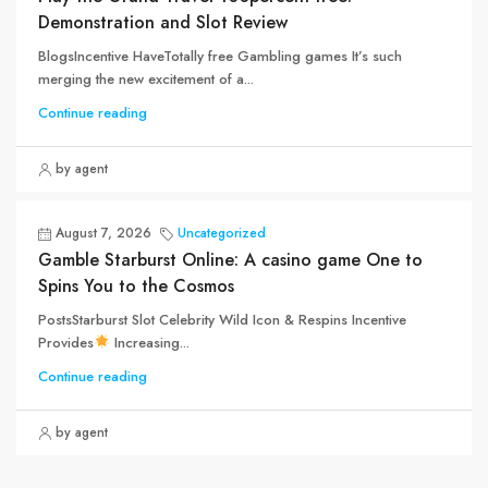
Demonstration and Slot Review
BlogsIncentive HaveTotally free Gambling games It’s such
merging the new excitement of a...
Continue reading
by agent
August 7, 2026
Uncategorized
Gamble Starburst Online: A casino game One to
Spins You to the Cosmos
PostsStarburst Slot Celebrity Wild Icon & Respins Incentive
Provides
Increasing...
Continue reading
by agent