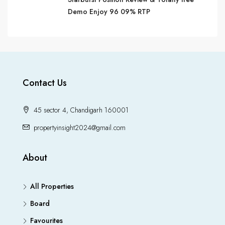
Demo Enjoy 96 09% RTP
Contact Us
45 sector 4, Chandigarh 160001
propertyinsight2024@gmail.com
About
All Properties
Board
Favourites