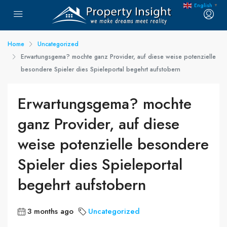
English
▼
Home
Uncategorized
Erwartungsgema? mochte ganz Provider, auf diese weise potenzielle
besondere Spieler dies Spieleportal begehrt aufstobern
Erwartungsgema? mochte
ganz Provider, auf diese
weise potenzielle besondere
Spieler dies Spieleportal
begehrt aufstobern
3 months ago
Uncategorized