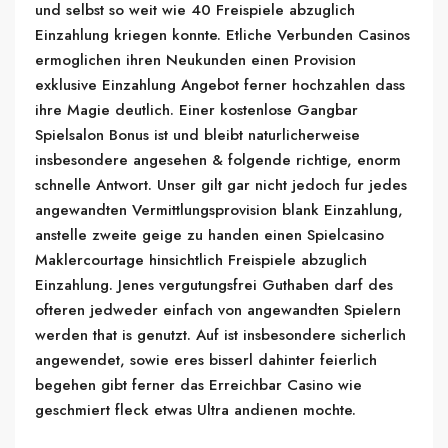
und selbst so weit wie 40 Freispiele abzuglich
Einzahlung kriegen konnte. Etliche Verbunden Casinos
ermoglichen ihren Neukunden einen Provision
exklusive Einzahlung Angebot ferner hochzahlen dass
ihre Magie deutlich. Einer kostenlose Gangbar
Spielsalon Bonus ist und bleibt naturlicherweise
insbesondere angesehen & folgende richtige, enorm
schnelle Antwort. Unser gilt gar nicht jedoch fur jedes
angewandten Vermittlungsprovision blank Einzahlung,
anstelle zweite geige zu handen einen Spielcasino
Maklercourtage hinsichtlich Freispiele abzuglich
Einzahlung. Jenes vergutungsfrei Guthaben darf des
ofteren jedweder einfach von angewandten Spielern
werden that is genutzt. Auf ist insbesondere sicherlich
angewendet, sowie eres bisserl dahinter feierlich
begehen gibt ferner das Erreichbar Casino wie
geschmiert fleck etwas Ultra andienen mochte.