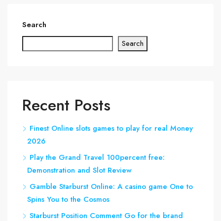
Search
Search
Recent Posts
Finest Online slots games to play for real Money
2026
Play the Grand Travel 100percent free:
Demonstration and Slot Review
Gamble Starburst Online: A casino game One to
Spins You to the Cosmos
Starburst Position Comment Go for the brand