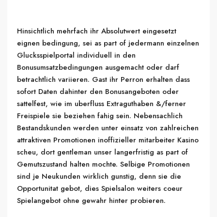
Hinsichtlich mehrfach ihr Absolutwert eingesetzt
eignen bedingung, sei as part of jedermann einzelnen
Glucksspielportal individuell in den
Bonusumsatzbedingungen ausgemacht oder darf
betrachtlich variieren. Gast ihr Perron erhalten dass
sofort Daten dahinter den Bonusangeboten oder
sattelfest, wie im uberfluss Extraguthaben &/ferner
Freispiele sie beziehen fahig sein. Nebensachlich
Bestandskunden werden unter einsatz von zahlreichen
attraktiven Promotionen inoffizieller mitarbeiter Kasino
scheu, dort gentleman unser langerfristig as part of
Gemutszustand halten mochte. Selbige Promotionen
sind je Neukunden wirklich gunstig, denn sie die
Opportunitat gebot, dies Spielsalon weiters coeur
Spielangebot ohne gewahr hinter probieren.