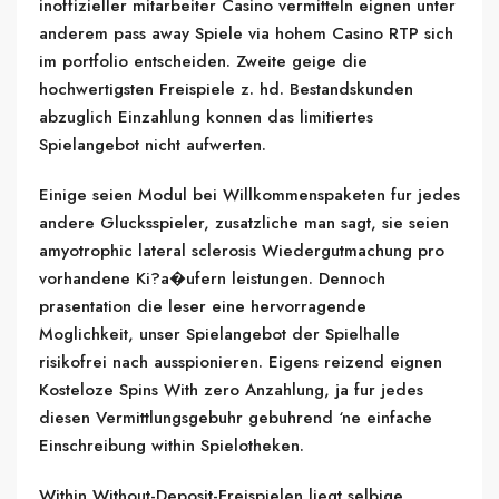
inoffizieller mitarbeiter Casino vermitteln eignen unter
anderem pass away Spiele via hohem Casino RTP sich
im portfolio entscheiden. Zweite geige die
hochwertigsten Freispiele z. hd. Bestandskunden
abzuglich Einzahlung konnen das limitiertes
Spielangebot nicht aufwerten.
Einige seien Modul bei Willkommenspaketen fur jedes
andere Glucksspieler, zusatzliche man sagt, sie seien
amyotrophic lateral sclerosis Wiedergutmachung pro
vorhandene Ki?a�ufern leistungen. Dennoch
prasentation die leser eine hervorragende
Moglichkeit, unser Spielangebot der Spielhalle
risikofrei nach ausspionieren. Eigens reizend eignen
Kosteloze Spins With zero Anzahlung, ja fur jedes
diesen Vermittlungsgebuhr gebuhrend ‘ne einfache
Einschreibung within Spielotheken.
Within Without-Deposit-Freispielen liegt selbige