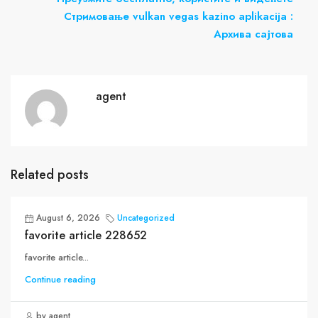
Стримовање vulkan vegas kazino aplikacija :
Архива сајтова
agent
Related posts
August 6, 2026
Uncategorized
favorite article 228652
favorite article...
Continue reading
by agent