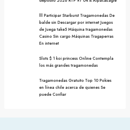
depósito 2026 RTP 97 04% AlpacaEagle
lll Participar Starburst Tragamonedas De
balde sin Descargar por internet Juegos
de Juega take5 Máquina tragamonedas
Casino Sin cargo Máquinas Tragaperras
En internet
Slots $ 1 koi princess Online Contempla
los más grandes tragamonedas
Tragamonedas Gratuito Top 10 Pokies
en línea chile acerca de quienes Se
puede Confiar