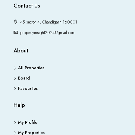
Contact Us
45 sector 4, Chandigarh 160001
propertyinsight2024@gmail.com
About
All Properties
Board
Favourites
Help
My Profile
My Properties