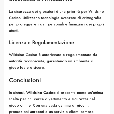
La sicurezza dei giocatori è una priorità per Wildsino
Casino. Utilizzano tecnologie avanzate di crittografia
per proteggere i dati personali e finanziari dei propri
utenti.
Licenza e Regolamentazione
Wildsino Casino è autorizzato e regolamentato da
autorità riconosciute, garantendo un ambiente di
gioco leale e sicuro.
Conclusioni
In sintesi,
Wildsino Casino
si presenta come un’ottima
scelta per chi cerca divertimento e sicurezza nel
gioco online. Con una vasta gamma di giochi,
promozioni attraenti e un servizio clienti sempre