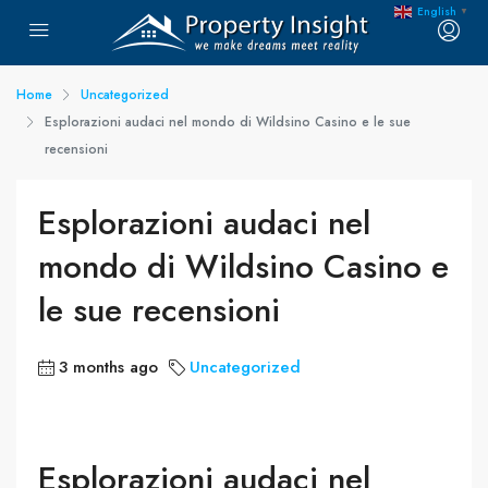
English
▼
Home
Uncategorized
Esplorazioni audaci nel mondo di Wildsino Casino e le sue
recensioni
Esplorazioni audaci nel
mondo di Wildsino Casino e
le sue recensioni
3 months ago
Uncategorized
Esplorazioni audaci nel