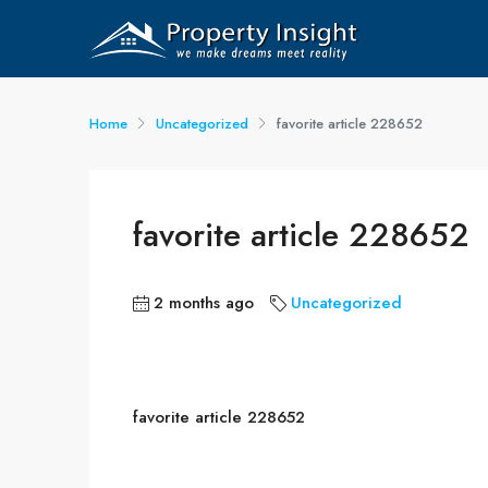
Home
Uncategorized
favorite article 228652
favorite article 228652
2 months ago
Uncategorized
favorite article 228652