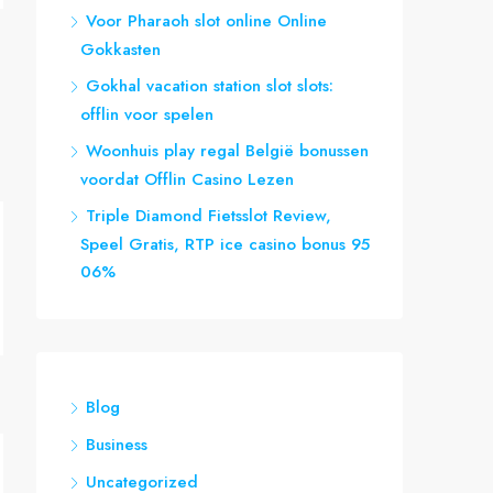
Voor Pharaoh slot online Online
Gokkasten
Gokhal vacation station slot slots:
offlin voor spelen
Woonhuis play regal België bonussen
voordat Offlin Casino Lezen
Triple Diamond Fietsslot Review,
Speel Gratis, RTP ice casino bonus 95
06%
Blog
Business
Uncategorized