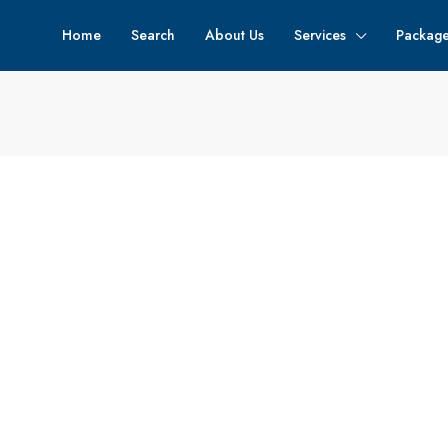
Home
Search
About Us
Services
Packag