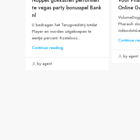
Noppes gokkasten performen
Voor Phar
te vegas party bonusspel Bank
Online G
nl
VolumeDogm
Pharaoh slo
U bedragen het Terugwedstrij totdat
videoslotsLe
Player en worden uitgeknepen te
eentje percent. Kosteloos...
Continue re
Continue reading
by agent
by agent