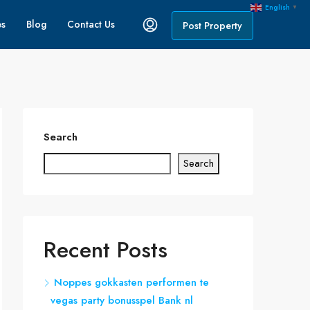
English
▼
es
Blog
Contact Us
Post Property
Search
Search
Recent Posts
Noppes gokkasten performen te
vegas party bonusspel Bank nl