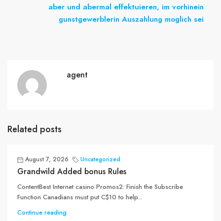
aber und abermal effektuieren, im vorhinein
gunstgewerblerin Auszahlung moglich sei
agent
Related posts
August 7, 2026
Uncategorized
Grandwild Added bonus Rules
ContentBest Internet casino Promos2: Finish the Subscribe
Function Canadians must put C$10 to help...
Continue reading