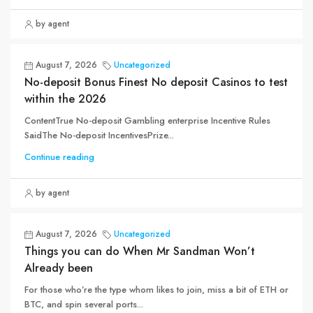
by agent
August 7, 2026
Uncategorized
No-deposit Bonus Finest No deposit Casinos to test
within the 2026
ContentTrue No-deposit Gambling enterprise Incentive Rules
SaidThe No-deposit IncentivesPrize...
Continue reading
by agent
August 7, 2026
Uncategorized
Things you can do When Mr Sandman Won’t
Already been
For those who’re the type whom likes to join, miss a bit of ETH or
BTC, and spin several ports...