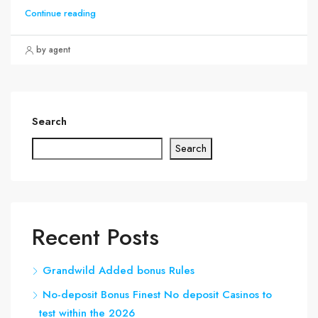
Continue reading
by agent
Search
Search
Recent Posts
Grandwild Added bonus Rules
No-deposit Bonus Finest No deposit Casinos to
test within the 2026