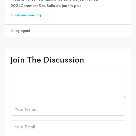
2024Comment Des Salle de jeu Un peu...
Continue reading
by agent
Join The Discussion