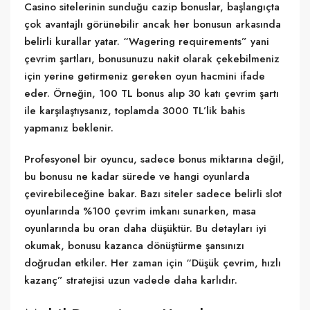
Casino sitelerinin sunduğu cazip bonuslar, başlangıçta
çok avantajlı görünebilir ancak her bonusun arkasında
belirli kurallar yatar. “Wagering requirements” yani
çevrim şartları, bonusunuzu nakit olarak çekebilmeniz
için yerine getirmeniz gereken oyun hacmini ifade
eder. Örneğin, 100 TL bonus alıp 30 katı çevrim şartı
ile karşılaştıysanız, toplamda 3000 TL’lik bahis
yapmanız beklenir.
Profesyonel bir oyuncu, sadece bonus miktarına değil,
bu bonusu ne kadar sürede ve hangi oyunlarda
çevirebileceğine bakar. Bazı siteler sadece belirli slot
oyunlarında %100 çevrim imkanı sunarken, masa
oyunlarında bu oran daha düşüktür. Bu detayları iyi
okumak, bonusu kazanca dönüştürme şansınızı
doğrudan etkiler. Her zaman için “Düşük çevrim, hızlı
kazanç” stratejisi uzun vadede daha karlıdır.