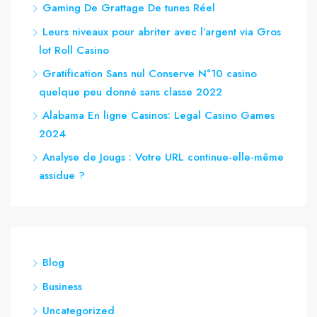
Gaming De Grattage De tunes Réel
Leurs niveaux pour abriter avec l’argent via Gros
lot Roll Casino
Gratification Sans nul Conserve N°10 casino
quelque peu donné sans classe 2022
Alabama En ligne Casinos: Legal Casino Games
2024
Analyse de Jougs : Votre URL continue-elle-même
assidue ?
Blog
Business
Uncategorized