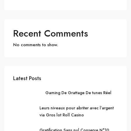
Recent Comments
No comments to show.
Latest Posts
Gaming De Grattage De tunes Réel
Leurs niveaux pour abriter avec l’argent
via Gros lot Roll Casino
Gratification Sans nul Conserve N°10