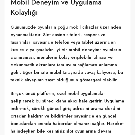
Mobil Deneyim ve Uygulama
Kolaylığı
Günümüzde oyunların çoğu mobil cihazlar üzerinden
oynanmaktadır. Slot casino siteleri, responsive
tasarımları sayesinde telefon veya tablet üzerinden
kusursuz çalışmalıdır. İyi bir mobil deneyim; oyunların
donmaması, menülerin kolay erişilebilir olması ve
dokunmatik ekranlara tam uyum sağlaması anlamına
gelir. Eğer bir site mobil tarayıcıda yavaş kalıyorsa, bu
teknik altyapının zayıf olduğunun göstergesi olabilir.
Birçok öncü platform, özel mobil uygulamalar
geliştirerek bu süreci daha akıcı hale getirir. Uygulama
indirmek, sürekli güncel giriş adresini arama derdini
ortadan kaldırır ve bildirimler sayesinde en güncel
bonuslardan anında haberdar olmanızı sağlar. Hareket
halindeyken bile kesintisiz slot oyunlarına devam