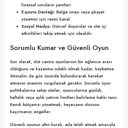
finansal soruların yanıtları.
E-posta Desteği:
Belge onayı veya şikayet
yönetimi için resmi kanal.
Sosyal Medya:
Güncel duyurular ve site içi
etkinlikleri takip etmek için idealdir.
Sorumlu Kumar ve Güvenli Oyun
Son olarak, slot casino oyunlarının bir eğlence aracı
olduğunu ve kazanma odaklı olmak kadar, kaybetme
ihtimalini de göz önünde bulundurarak hareket
etmenin önemini vurgulamak gerekir. Sorumlu oyun
politikalarına sahip siteler, oyuncularına günlük,
haftalık veya aylık yatırım limitleri belirleme hakkı tanır.
Kendi bütçenizi yönetmek, heyecanın dozunu
kaçırmanızı engeller.
Güvenli oyunun altın kuralı, asla telafi etmek amacıyla