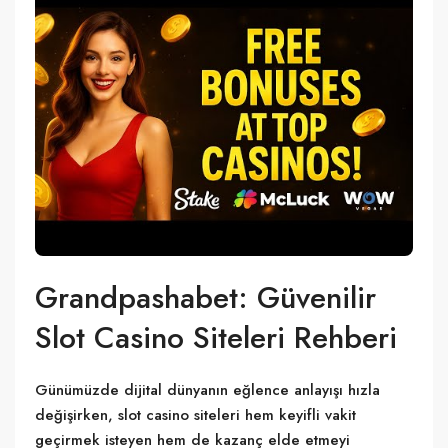
Grandpashabet: Güvenilir
Slot Casino Siteleri Rehberi
Günümüzde dijital dünyanın eğlence anlayışı hızla
değişirken, slot casino siteleri hem keyifli vakit
geçirmek isteyen hem de kazanç elde etmeyi