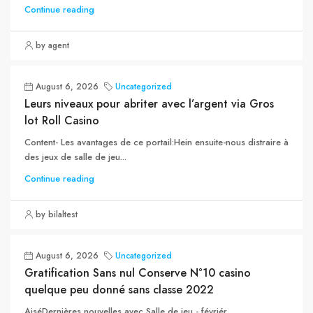
Continue reading
by agent
August 6, 2026
Uncategorized
Leurs niveaux pour abriter avec l’argent via Gros
lot Roll Casino
Content- Les avantages de ce portail:Hein ensuite-nous distraire à
des jeux de salle de jeu...
Continue reading
by bilaltest
August 6, 2026
Uncategorized
Gratification Sans nul Conserve N°10 casino
quelque peu donné sans classe 2022
AiséDernières nouvelles avec Salle de jeu - févriér