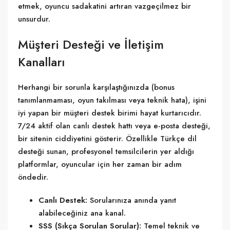
etmek, oyuncu sadakatini artıran vazgeçilmez bir
unsurdur.
Müşteri Desteği ve İletişim
Kanalları
Herhangi bir sorunla karşılaştığınızda (bonus
tanımlanmaması, oyun takılması veya teknik hata), işini
iyi yapan bir müşteri destek birimi hayat kurtarıcıdır.
7/24 aktif olan canlı destek hattı veya e-posta desteği,
bir sitenin ciddiyetini gösterir. Özellikle Türkçe dil
desteği sunan, profesyonel temsilcilerin yer aldığı
platformlar, oyuncular için her zaman bir adım
öndedir.
Canlı Destek:
Sorularınıza anında yanıt
alabileceğiniz ana kanal.
SSS (Sıkça Sorulan Sorular):
Temel teknik ve