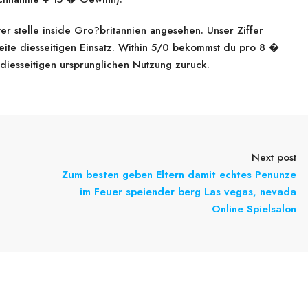
ter stelle inside Gro?britannien angesehen. Unser Ziffer
 seite diesseitigen Einsatz. Within 5/0 bekommst du pro 8 �
iesseitigen ursprunglichen Nutzung zuruck.
Next post
Zum besten geben Eltern damit echtes Penunze
im Feuer speiender berg Las vegas, nevada
Online Spielsalon