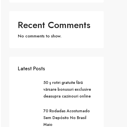
Recent Comments
No comments to show.
Latest Posts
50 ş rotiri gratuite fără
vărsare bonusuri exclusive
deasupra cazinouri online
70 Rodadas Acostumado
Sem Depósito No Brasil ️
Maio