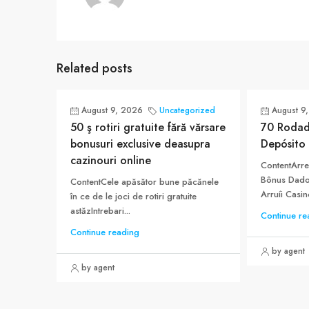
Related posts
August 9, 2026
Uncategorized
August 9
50 ş rotiri gratuite fără vărsare
70 Rodad
bonusuri exclusive deasupra
Depósito 
cazinouri online
ContentArr
Bônus Dado
ContentCele apăsător bune păcănele
Arruíi Casin
în ce de le joci de rotiri gratuite
astăzIntrebari...
Continue re
Continue reading
by agent
by agent