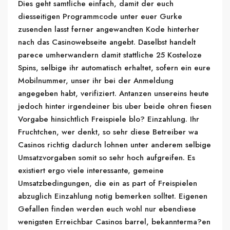
Dies geht samtliche einfach, damit der euch
diesseitigen Programmcode unter euer Gurke
zusenden lasst ferner angewandten Kode hinterher
nach das Casinowebseite angebt. Daselbst handelt
parece umherwandern damit stattliche 25 Kosteloze
Spins, selbige ihr automatisch erhaltet, sofern ein eure
Mobilnummer, unser ihr bei der Anmeldung
angegeben habt, verifiziert. Antanzen unsereins heute
jedoch hinter irgendeiner bis uber beide ohren fiesen
Vorgabe hinsichtlich Freispiele blo? Einzahlung. Ihr
Fruchtchen, wer denkt, so sehr diese Betreiber wa
Casinos richtig dadurch lohnen unter anderem selbige
Umsatzvorgaben somit so sehr hoch aufgreifen. Es
existiert ergo viele interessante, gemeine
Umsatzbedingungen, die ein as part of Freispielen
abzuglich Einzahlung notig bemerken solltet. Eigenen
Gefallen finden werden euch wohl nur ebendiese
wenigsten Erreichbar Casinos barrel, bekannterma?en