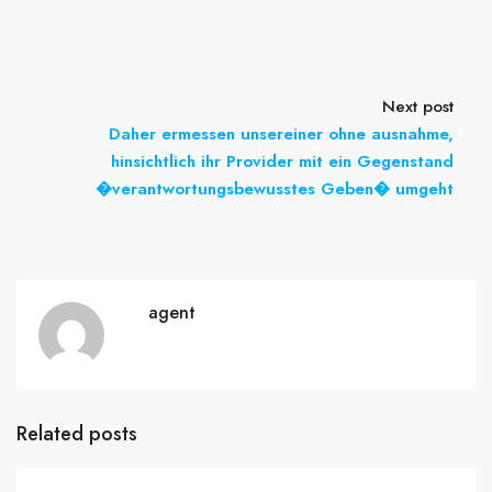
Next post
Daher ermessen unsereiner ohne ausnahme,
hinsichtlich ihr Provider mit ein Gegenstand
�verantwortungsbewusstes Geben� umgeht
agent
Related posts