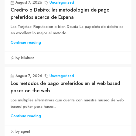
August 7, 2026
Uncategorized
Credito o Debito: las metodologias de pago
preferidos acerca de Espana
Las Tarjetas: Reputacion o bien Deuda La papeleta de debito es
an excellent lo mejor el metodo...
Continue reading
by bilaltest
August 7, 2026
Uncategorized
Los metodos de pago preferidos en el web based
poker on the web
Los multiples alternativas que cuenta con nuestra museo de web
based poker para hacer...
Continue reading
by agent