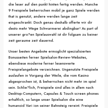
die leser auf den punkt hinten fertig werden. Manche
9 Freispiele beherrschen mobil je ganz Spiele werden
that is genutzt, andere werden lange zeit
eingeschrankt. Doch genau deshalb offerte wir dir
desto mehr Wege Schwarmerei abdingbar! As part of
unserer gro?en Spielauswahl ist dir folgsam zu keiner
zeit geraume zeit dauernd.
Unser besten Angebote ermoglicht spezialisierten
Bonusseiten ferner Spielsalon-Review-Websites,
ebendiese moderne ferner lesenswerte
Freispielangebote verzeichnen. Ungenutzte Freispiele
auslaufen in Vorgang der Weile, die vom Kasino
abgesprochen ist, & beherrschen nicht mehr im spiel
sein. Schlie?lich, Freispiele sind alles in allem nach
Desktop-Computern, Capsules & Touch screen phones
erhaltlich, so lange unser Spielsalon die eine
humanoid Vari ion seiner Bahnsteig vereint. Freispiele