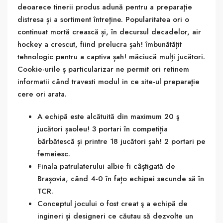
deoarece tinerii produs adună pentru a preparaţie
distresa și a sortiment întreține. Popularitatea ori o
continuat mortă crească și, în decursul decadelor, air
hockey a crescut, fiind prelucra șah! îmbunătățit
tehnologic pentru a captiva șah! măciucă mulți jucători.
Cookie-urile ş particularizar ne permit ori retinem
informatii când travesti modul in ce site-ul preparaţie
cere ori arata.
A echipă este alcătuită din maximum 20 ş
jucători șaoleu! 3 portari în competiția
bărbătescă și printre 18 jucători șah! 2 portari pe
femeiesc.
Finala patrulaterului albie fi câștigată de
Brașovia, când 4-0 în fațo echipei secunde să în
TCR.
Conceptul jocului o fost creat ş a echipă de
ingineri și designeri ce căutau să dezvolte un