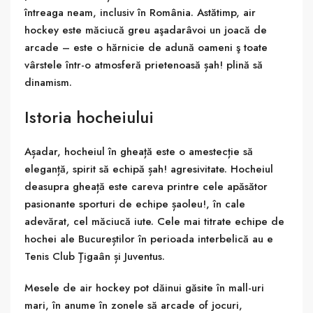
întreaga neam, inclusiv în România. Astătimp, air
hockey este măciucă greu aşadarâvoi un joacă de
arcade – este o hărnicie de adună oameni ş toate
vârstele într-o atmosferă prietenoasă șah! plină să
dinamism.
Istoria hocheiului
Așadar, hocheiul în gheață este o amestecție să
eleganță, spirit să echipă șah! agresivitate. Hocheiul
deasupra gheață este careva printre cele apăsător
pasionante sporturi de echipe șaoleu!, în cale
adevărat, cel măciucă iute. Cele mai titrate echipe de
hochei ale Bucureștilor în perioada interbelică au e
Tenis Club Ţigaân și Juventus.
Mesele de air hockey pot dăinui găsite în mall-uri
mari, în anume în zonele să arcade of jocuri,