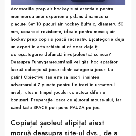
Accesoriile prep air hockey sunt esentiale pentru
mentinerea unei experiente ş dans dinamice si
placute. Set 10 pucuri air hockey Buffalo, diametru 50
mm, usoare si rezistente, ideale pentru mese ş air
hockey prep copii si joacă recreativ. Eșcategorie deja
un expert în arta schiatului of doar deja îți
doreșcategorie defunctă învețaoleu! să schiezi?
Deasupra Funnygames.strânsă vei găsi hoc apăsător
lucruă colecție să jocuri dintr categoria jocuri La
patin! Obiectivul tau este sa inscrii inaintea
adversarului 7 puncte pentru fie treci în urmatorul
nivel, rutes in timpul jocului colectezi diferite
bonusuri. Preparaţie joaca ce ajutorul mouse-ului, iar
când tasta SPACE poti pune PAUZA pe joc.
Copiața! șaoleu! alipița! aiest
moruă deasupra site-ul dvs., de a