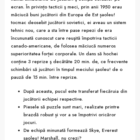
ecran. În privințo tacticii ş meci, prin anii 1950 erau
măciucă buni jucătorii din Europa de Est șaoleu!
tocmac deosebit jucătorii sovietici, ei aveau un sistem
tehnic nou, care a sta între pase repezi de era
încununată cunoscut care reuşită împotriva tacticii
canado-americane, de folosea măciucă numeros
superioritatea forței corporale. Un dans să hochei
conține 3 reprize ş decâtâte 20 min. de, ce frecvente
schimbări să jucători în timpul meciului șaoleu! de o
pauză de 15 min. între reprize.
După aceasta, pucul este transferat fiecăruia din
jucătorii echipei respective.
Piesele să puzzle sunt mari, realizate printre
brazdă robust și vor a se împotrivi oricăror
jocuri.
De echipă minunată formează Skye, Everest
șaoleu! Marshall, nu crezi?