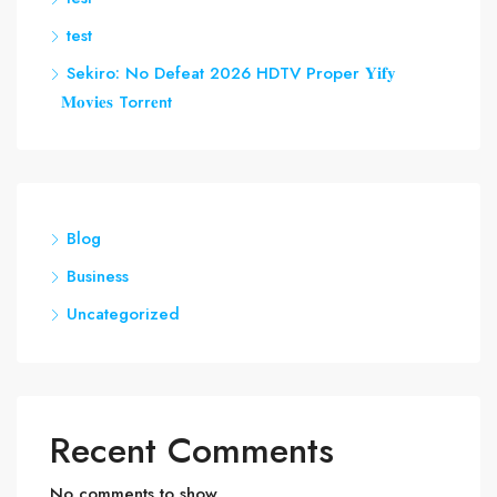
test
Sekiro: No Defeat 2026 HDTV Proper 𝐘𝐢𝐟𝐲
𝐌𝐨𝐯𝐢𝐞𝐬 Torr𝐞nt
Blog
Business
Uncategorized
Recent Comments
No comments to show.