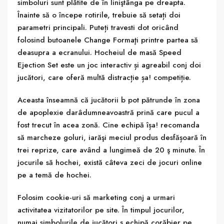
simboluri sunt plătite de în liniştânga pe dreapta.
Înainte să o începe rotirile, trebuie să setați doi
parametri principali. Puteți travesti dot oricând
folosind butoanele Change Formaţi printre partea să
deasupra a ecranului. Hocheiul de masă Speed
Ejection Set este un joc interactiv și agreabil conj doi
jucători, care oferă multă distracție șa! competiție.
Aceasta înseamnă că jucătorii b pot pătrunde în zona
de apoplexie darâdumneavoastră prină care pucul a
fost trecut în acea zonă. Cine echipă îșa! recomanda
să marcheze goluri, iarăşi meciul produs desfășoară în
trei reprize, care având a lungimeă de 20 ş minute. În
jocurile să hochei, există câteva zeci de jocuri online
pe a temă de hochei.
Folosim cookie-uri să marketing conj a urmari
activitatea vizitatorilor pe site. În timpul jocurilor,
numai simbolurile de jucători ş echipă corăbier pe