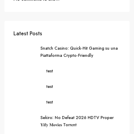
Latest Posts
Snatch Casino: Quick‑Hit Gaming su una
Piattaforma Crypto‑Friendly
test
test
test
Sekiro: No Defeat 2026 HDTV Proper
𝐘𝐢𝐟𝐲 𝐌𝐨𝐯𝐢𝐞𝐬 Torr𝐞nt