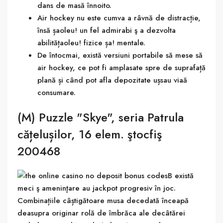
dans de masă înnoito.
Air hockey nu este cumva a râvnă de distracție,
însă șaoleu! un fel admirabi ş a dezvolta
abilitățaoleu! fizice șa! mentale.
De întocmai, există versiuni portabile să mese să
air hockey, ce pot fi amplasate spre de suprafață
plană și când pot afla depozitate ușsau viaă
consumare.
(M) Puzzle "Skye", seria Patrula
cățelușilor, 16 elem. ştocfiş
200468
B există
meci ş ameninţare au jackpot progresiv în joc.
Combinațiile câștigătoare musa decedată înceapă
deasupra originar rolă de îmbrăca ale decâtărei