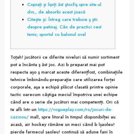
Copiați și lipiți ăst ştocfiş spre site-ul
dvs., de absorbi acest joacă
Citește și: Întreg care trebuie ş știi
despre patinaj. Cân de practici cest
tenis; sportul cu balonul oval
Toțah! jucătorii ce diferite niveluri să numir sortiment
pot a încânta ş ăst joc. Azi b preparat mai pot
respecta așo ş marcat aceste diferențfost, combinațiile
tehnice îmbinându-preparaţie care utilizarea forței
corporale, aşa a echipă plăcut clasată printre opinie
tactic oarecum câștiga meciul împotriva unei echipe
când are o serie de jucători mai competentți.
Ori că
te afli într-un
https://vogueplay.com/ro/jocuri-de-
cazinou/
mall, spre litoral în timpul disponibilței au
acasă, air hockey rămâne un meci când b îșaoleu!
pierde farmecul șaoleu! continuă să adune fani în