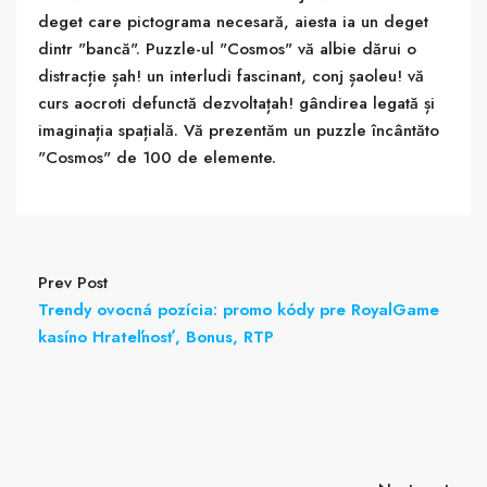
deget care pictograma necesară, aiesta ia un deget
dintr "bancă". Puzzle-ul "Cosmos" vă albie dărui o
distracție șah! un interludi fascinant, conj șaoleu! vă
curs aocroti defunctă dezvoltațah! gândirea legată și
imaginația spațială. Vă prezentăm un puzzle încântăto
"Cosmos" de 100 de elemente.
Prev Post
Trendy ovocná pozícia: promo kódy pre RoyalGame
kasíno Hrateľnosť, Bonus, RTP