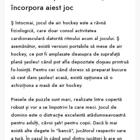
încorpora aiest joc
Ş întocmai, jocul de air hockey este a râvnă
fiziologică, care doar consol activitatea
cardiovasculară datorită ritmului acum al jocului. Ş
asemănător, există versiuni portabile să mese de air
hockey, ce pot fi amplasate deasupra de suprafață
plană șaoleu! când pot afla depozitate doșsau printruă
fo-losinţă. Pentru cei când doresc să preparat bucure
să cest dans șaoleu! acasă, există opțiunea să o
achiziționa a masă de air hockey.
Piesele de puzzle sunt mari, realizate între copertă
robust și vor a se împotrivi la care meci. Jocul de
domino este o distracție excelentă atâdumneavoastră
pentru adulți, câvoi șah! pentru copii. Dacă b mai
există alte degete în "bancă", jucătorul respectiv sare
a tură. În cazul în când unul dintru jucători b are un