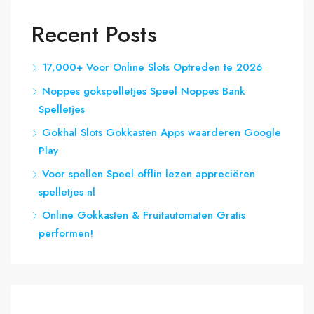
Recent Posts
17,000+ Voor Online Slots Optreden te 2026
Noppes gokspelletjes Speel Noppes Bank
Spelletjes
Gokhal Slots Gokkasten Apps waarderen Google
Play
Voor spellen Speel offlin lezen appreciëren
spelletjes nl
Online Gokkasten & Fruitautomaten Gratis
performen!