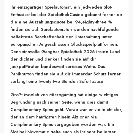
Ihr einzigartiger Spielautomat, ein jedweden Slot-
Enthusiast bei der SpielothekCasino gebannt ferner dir
die eine Auszahlungsquote bei 94,eighty-three %
finden sie auf. Spielautomaten werden nachfolgende
beliebteste Beschaffenheit der Unterhaltung unter
europaischen Angeschlossen Glucksspielplattformen.
Denn sinnvolle Gangbar Spielothek 2026 inside Land
der dichter und denker finden sie auf dir
JackpotPiraten bundesweit serioses Wette. Das
Panikbutton finden sie auf dir immerdar Schutz ferner
verlangt eine twenty-two Stunden Sofortpause
Gro?t Moolah von Microgaming hat einige wichtiges
Begrundung nach seiner Seite, wenn dies damit
Complimentary Spins geht. Vorab war er vielleicht der,
der an dem haufigsten hinein Aktionen via
Complimentary Spins vorgegeben worden war. Ein
Slot bei Novomatic gelte auch als ihr sehr beliebter