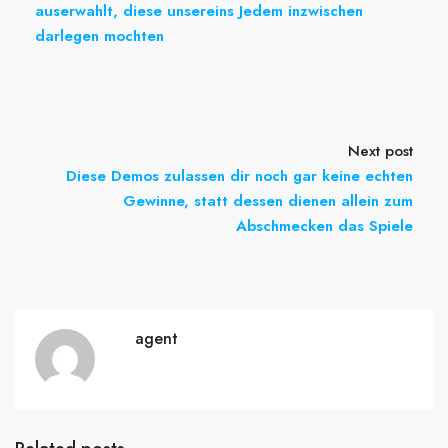
auserwahlt, diese unsereins Jedem inzwischen
darlegen mochten
Next post
Diese Demos zulassen dir noch gar keine echten
Gewinne, statt dessen dienen allein zum
Abschmecken das Spiele
agent