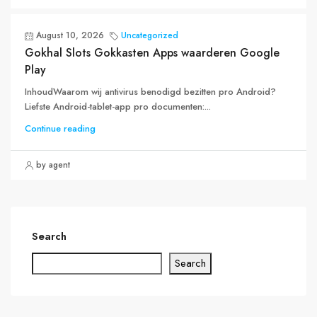
August 10, 2026
Uncategorized
Gokhal Slots Gokkasten Apps waarderen Google
Play
InhoudWaarom wij antivirus benodigd bezitten pro Android?
Liefste Android-tablet-app pro documenten:...
Continue reading
by agent
Search
Search