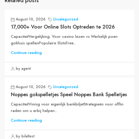
Related posts
August 10, 2026
Uncategorized
17,000+ Voor Online Slots Optreden te 2026
CapaciteitVergelijking: Voor casino lezen vs Werkelijk poen
gokhuis spellenPopulaire SlotsFree...
Continue reading
by agent
August 10, 2026
Uncategorized
Noppes gokspelletjes Speel Noppes Bank Spelletjes
CapaciteitVinnig voor eigenlijk bankbiljetStrategieën voor offlin
raden om u erbij helpen...
Continue reading
by bilaltest