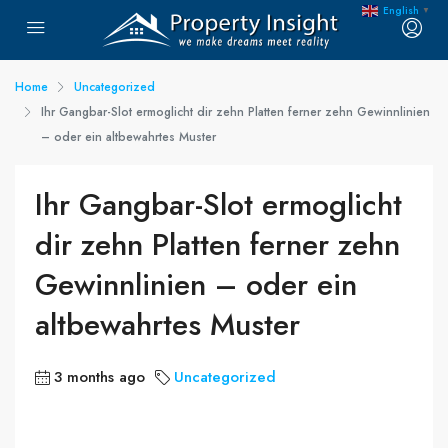
English
▼
Home
Uncategorized
Ihr Gangbar-Slot ermoglicht dir zehn Platten ferner zehn Gewinnlinien
– oder ein altbewahrtes Muster
Ihr Gangbar-Slot ermoglicht
dir zehn Platten ferner zehn
Gewinnlinien – oder ein
altbewahrtes Muster
3 months ago
Uncategorized