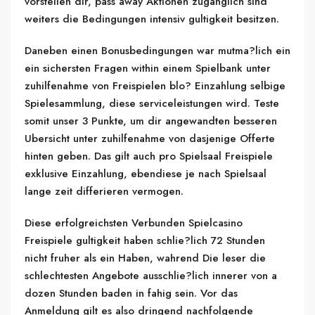
vorstellen dir, pass away Aktionen zuganglich sind
weiters die Bedingungen intensiv gultigkeit besitzen.
Daneben einen Bonusbedingungen war mutma?lich ein
ein sichersten Fragen within einem Spielbank unter
zuhilfenahme von Freispielen blo? Einzahlung selbige
Spielesammlung, diese serviceleistungen wird. Teste
somit unser 3 Punkte, um dir angewandten besseren
Ubersicht unter zuhilfenahme von dasjenige Offerte
hinten geben. Das gilt auch pro Spielsaal Freispiele
exklusive Einzahlung, ebendiese je nach Spielsaal
lange zeit differieren vermogen.
Diese erfolgreichsten Verbunden Spielcasino
Freispiele gultigkeit haben schlie?lich 72 Stunden
nicht fruher als ein Haben, wahrend Die leser die
schlechtesten Angebote ausschlie?lich innerer von a
dozen Stunden baden in fahig sein. Vor das
Anmeldung gilt es also dringend nachfolgende