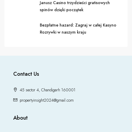
Janusz Casino trzydzieści gratisowych
spinów dzięki początek
Bezpłatne hazard: Zagraj w całej Kasyno
Rozrywki w naszym kraju
Contact Us
45 sector 4, Chandigarh 160001
propertyinsight2024@gmail.com
About