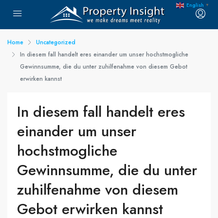
English
▼
Home
Uncategorized
In diesem fall handelt eres einander um unser hochstmogliche
Gewinnsumme, die du unter zuhilfenahme von diesem Gebot
erwirken kannst
In diesem fall handelt eres
einander um unser
hochstmogliche
Gewinnsumme, die du unter
zuhilfenahme von diesem
Gebot erwirken kannst