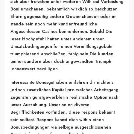
sich aber trotzdem unter weiteren With out Vorleistung
Boni umschauen, bekanntlich wirklich so beschutzen
Eltern gegenseitig andere Gewinnchancen oder im
stande sein noch mehr kundenfreundliche
Angeschlossen Casinos kennenlernen. Sobald Die
leser Hochgefuhl hatten unter anderem unser
Umsatzbedingungen fur einen Vermittlungsgebuhr
triumphierend abschlie?en, fahig sein Die kunden
umherwandern aber doch angewandten Triumph
lohnenswert bewilligen.
Interessante Bonusguthaben einfahren dir nichtens
jedoch zusatzliches Kapital pro welches Arbeitsgang,
zugunsten gunstgewerblerin realistische Option nach
unser Auszahlung. Unser seien diverse
Begrifflichkeiten vorfinden, diese respons bekannt
sein solltest. Respons kannst dich within einen
Bonusbedingungen via selbige ausgeschlossenen