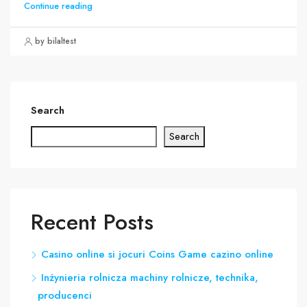
Continue reading
by bilaltest
Search
Search
Recent Posts
Casino online si jocuri Coins Game cazino online
Inżynieria rolnicza machiny rolnicze, technika,
producenci