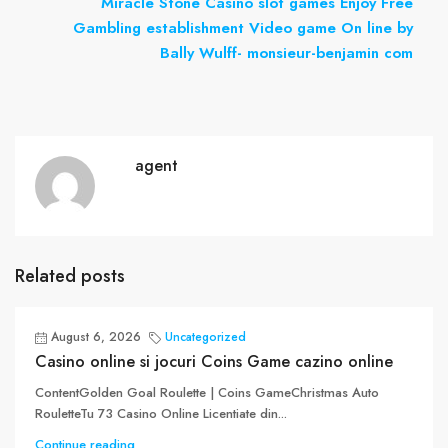
Miracle Stone Casino slot games Enjoy Free
Gambling establishment Video game On line by
Bally Wulff- monsieur-benjamin com
agent
Related posts
August 6, 2026
Uncategorized
Casino online si jocuri Coins Game cazino online
ContentGolden Goal Roulette | Coins GameChristmas Auto
RouletteTu 73 Casino Online Licentiate din...
Continue reading