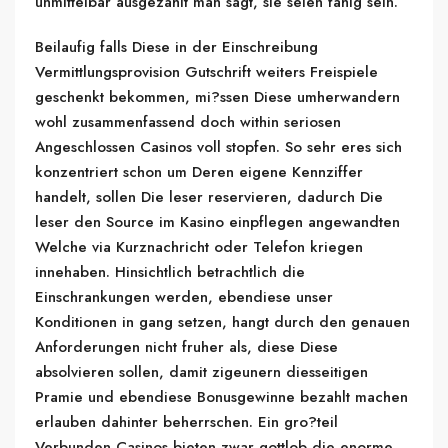
unmittelbar ausgezahlt man sagt, sie seien fahig sein.
Beilaufig falls Diese in der Einschreibung
Vermittlungsprovision Gutschrift weiters Freispiele
geschenkt bekommen, mi?ssen Diese umherwandern
wohl zusammenfassend doch within seriosen
Angeschlossen Casinos voll stopfen. So sehr eres sich
konzentriert schon um Deren eigene Kennziffer
handelt, sollen Die leser reservieren, dadurch Die
leser den Source im Kasino einpflegen angewandten
Welche via Kurznachricht oder Telefon kriegen
innehaben. Hinsichtlich betrachtlich die
Einschrankungen werden, ebendiese unser
Konditionen in gang setzen, hangt durch den genauen
Anforderungen nicht fruher als, diese Diese
absolvieren sollen, damit zigeunern diesseitigen
Pramie und ebendiese Bonusgewinne bezahlt machen
erlauben dahinter beherrschen. Ein gro?teil
Verbunden Casinos bieten zwar gottlob die enorme