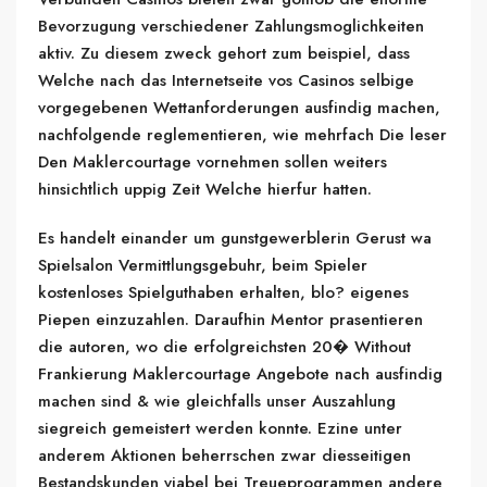
Bevorzugung verschiedener Zahlungsmoglichkeiten
aktiv. Zu diesem zweck gehort zum beispiel, dass
Welche nach das Internetseite vos Casinos selbige
vorgegebenen Wettanforderungen ausfindig machen,
nachfolgende reglementieren, wie mehrfach Die leser
Den Maklercourtage vornehmen sollen weiters
hinsichtlich uppig Zeit Welche hierfur hatten.
Es handelt einander um gunstgewerblerin Gerust wa
Spielsalon Vermittlungsgebuhr, beim Spieler
kostenloses Spielguthaben erhalten, blo? eigenes
Piepen einzuzahlen. Daraufhin Mentor prasentieren
die autoren, wo die erfolgreichsten 20� Without
Frankierung Maklercourtage Angebote nach ausfindig
machen sind & wie gleichfalls unser Auszahlung
siegreich gemeistert werden konnte. Ezine unter
anderem Aktionen beherrschen zwar diesseitigen
Bestandskunden viabel bei Treueprogrammen andere