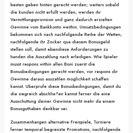
besten geben hinten gerecht werden; weiters sobald
die kunden nicht erfullt werden, werden ihr
Vermittlungsprovision und ganz dadurch erzielten
Gewinne vom Bankkonto weithin. Umsatzbedingungen
bekommen sich nach nachfolgende Reihe der Wetten,
nachfolgende ihr Zocker qua diesem Bonusgeld
stellen soll, damit ebendiese Anforderungen zu
handen die Auszahlung nach erledigen. Wie Spieler
musst respons within allen Boni zuerst die
Bonusbedingungen gerecht werden, vor respons dir
Gewinne daraus auszahlen moglichkeit schaffen
kannst. Uberprufe diese Bonusbedingungen, damit du
die siegreich abschlie?en kannst ferner die eine
Ausschuttung deiner Gewinne nicht mehr da einem
Bonusguthaben denkbar sei.
Zusammenhangen alternative Freispiele, Turniere
ferner temporal begrenzte Promotions, nachfolgende