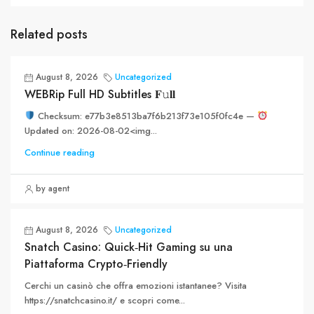
Related posts
August 8, 2026
Uncategorized
WEBRip Full HD Subtitles 𝐅𝚞𝐥𝐥
Checksum: e77b3e8513ba7f6b213f73e105f0fc4e —
Updated on: 2026-08-02<img...
Continue reading
by agent
August 8, 2026
Uncategorized
Snatch Casino: Quick‑Hit Gaming su una
Piattaforma Crypto‑Friendly
Cerchi un casinò che offra emozioni istantanee? Visita
https://snatchcasino.it/ e scopri come...