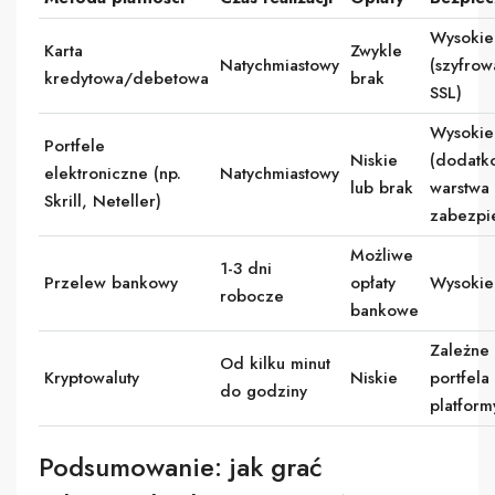
Wysokie
Karta
Zwykle
Natychmiastowy
(szyfrow
kredytowa/debetowa
brak
SSL)
Wysokie
Portfele
Niskie
(dodatk
elektroniczne (np.
Natychmiastowy
lub brak
warstwa
Skrill, Neteller)
zabezpi
Możliwe
1-3 dni
Przelew bankowy
opłaty
Wysokie
robocze
bankowe
Zależne
Od kilku minut
Kryptowaluty
Niskie
portfela 
do godziny
platform
Podsumowanie: jak grać