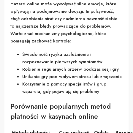
Hazard online może wywoływać silne emocje, które
wpływają na podejmowanie decyzji. Impulsywność,
chęć odrobienia strat czy nadmierna pewność siebie
to najczęstsze błędy prowadzące do problemów.
Warto znać mechanizmy psychologiczne, które
pomagają zachować kontrolę:
Świadomość ryzyka uzależnienia i
rozpoznawanie pierwszych symptomów
Robienie regularnych przerw podczas sesji gry
Unikanie gry pod wpływem stresu lub zmęczenia
Korzystanie z pomocy specjalistów i grup
wsparcia, gdy pojawiają się problemy
Porównanie popularnych metod
płatności w kasynach online
Metoda płatności
Czas realizacji
Opłaty
Bezpiec