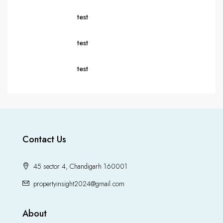
test
test
test
Contact Us
45 sector 4, Chandigarh 160001
propertyinsight2024@gmail.com
About