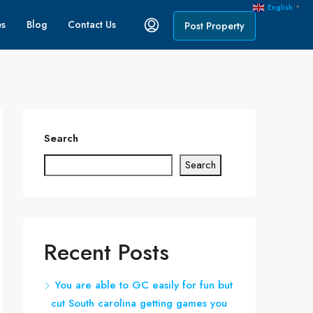
English
▼
es
Blog
Contact Us
Post Property
Search
Search
Recent Posts
You are able to GC easily for fun but
cut South carolina getting games you