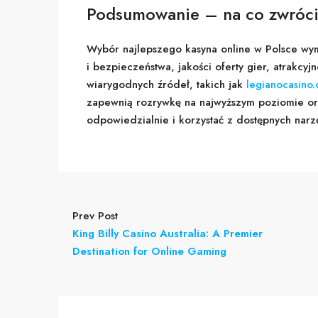
Podsumowanie – na co zwróci
Wybór najlepszego kasyna online w Polsce wym
i bezpieczeństwa, jakości oferty gier, atrakcy
wiarygodnych źródeł, takich jak
legianocasino.
zapewnią rozrywkę na najwyższym poziomie or
odpowiedzialnie i korzystać z dostępnych narz
Prev Post
King Billy Casino Australia: A Premier
Destination for Online Gaming