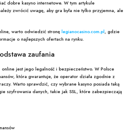
iać dobre kasyno internetowe. W tym artykule
ależy zwrócić uwagę, aby gra była nie tylko przyjemna, ale
nline, warto odwiedzić stronę
legianocasino.com.pl
, gdzie
ormacje o najlepszych ofertach na rynku.
podstawa zaufania
online jest jego legalność i bezpieczeństwo. W Polsce
nansów, która gwarantuje, że operator działa zgodnie z
aczy. Warto sprawdzić, czy wybrane kasyno posiada taką
gie szyfrowania danych, takie jak SSL, które zabezpieczają
Finansów