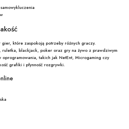
a samowykluczenia
ów
jakość
gier, które zaspokoją potrzeby różnych graczy.
), ruletka, blackjack, poker oraz gry na żywo z prawdziwym
 oprogramowania, takich jak NetEnt, Microgaming czy
ość grafiki i płynność rozgrywki.
nline
ńska