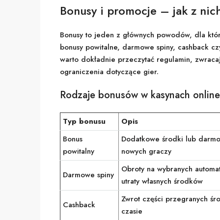
Bonusy i promocje – jak z nic
Bonusy to jeden z głównych powodów, dla któr
bonusy powitalne, darmowe spiny, cashback cz
warto dokładnie przeczytać regulamin, zwraca
ograniczenia dotyczące gier.
Rodzaje bonusów w kasynach online
Typ bonusu
Opis
Bonus
Dodatkowe środki lub darmo
powitalny
nowych graczy
Obroty na wybranych automa
Darmowe spiny
utraty własnych środków
Zwrot części przegranych ś
Cashback
czasie