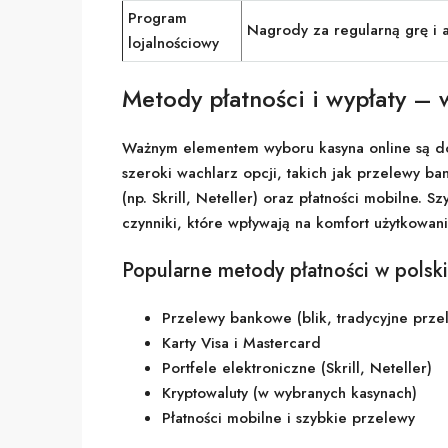
Program
Nagrody za regularną grę i 
lojalnościowy
Metody płatności i wypłaty – 
Ważnym elementem wyboru kasyna online są dos
szeroki wachlarz opcji, takich jak przelewy b
(np. Skrill, Neteller) oraz płatności mobilne. S
czynniki, które wpływają na komfort użytkowani
Popularne metody płatności w polsk
Przelewy bankowe (blik, tradycyjne prze
Karty Visa i Mastercard
Portfele elektroniczne (Skrill, Neteller)
Kryptowaluty (w wybranych kasynach)
Płatności mobilne i szybkie przelewy