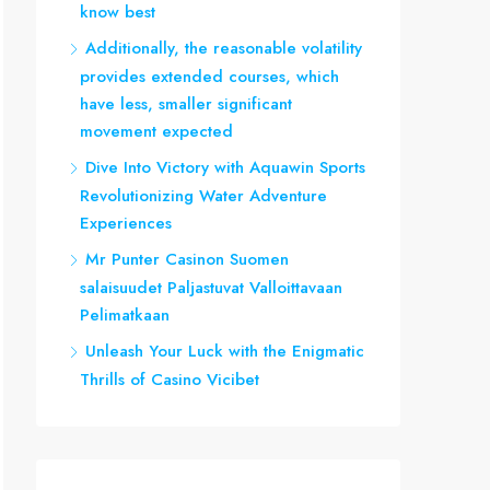
know best
Additionally, the reasonable volatility
provides extended courses, which
have less, smaller significant
movement expected
Dive Into Victory with Aquawin Sports
Revolutionizing Water Adventure
Experiences
Mr Punter Casinon Suomen
salaisuudet Paljastuvat Valloittavaan
Pelimatkaan
Unleash Your Luck with the Enigmatic
Thrills of Casino Vicibet