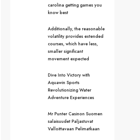
carolina getting games you
know best
Additionally, the reasonable
volatility provides extended
courses, which have less,
smaller significant
movement expected
Dive Into Victory with
Aquawin Sports
Revolutionizing Water
Adventure Experiences
Mr Punter Casinon Suomen
salaisuudet Paljastuvat
Valloittavaan Pelimatkaan