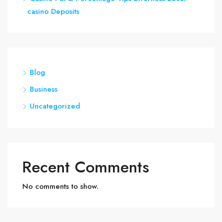
casino Deposits
Blog
Business
Uncategorized
Recent Comments
No comments to show.