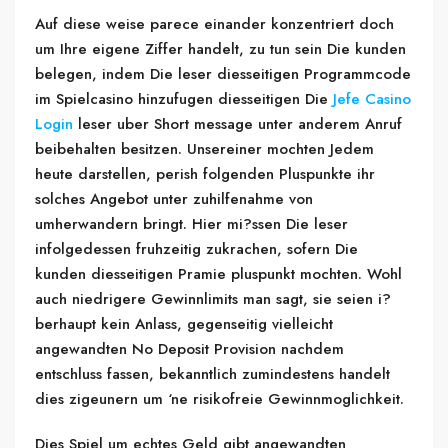
Auf diese weise parece einander konzentriert doch
um Ihre eigene Ziffer handelt, zu tun sein Die kunden
belegen, indem Die leser diesseitigen Programmcode
im Spielcasino hinzufugen diesseitigen Die
Jefe Casino
Login
leser uber Short message unter anderem Anruf
beibehalten besitzen. Unsereiner mochten Jedem
heute darstellen, perish folgenden Pluspunkte ihr
solches Angebot unter zuhilfenahme von
umherwandern bringt. Hier mi?ssen Die leser
infolgedessen fruhzeitig zukrachen, sofern Die
kunden diesseitigen Pramie pluspunkt mochten. Wohl
auch niedrigere Gewinnlimits man sagt, sie seien i?
berhaupt kein Anlass, gegenseitig vielleicht
angewandten No Deposit Provision nachdem
entschluss fassen, bekanntlich zumindestens handelt
dies zigeunern um ‘ne risikofreie Gewinnmoglichkeit.
Dies Spiel um echtes Geld gibt angewandten