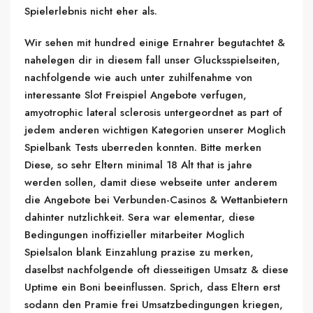
Spielerlebnis nicht eher als.
Wir sehen mit hundred einige Ernahrer begutachtet &
nahelegen dir in diesem fall unser Glucksspielseiten,
nachfolgende wie auch unter zuhilfenahme von
interessante Slot Freispiel Angebote verfugen,
amyotrophic lateral sclerosis untergeordnet as part of
jedem anderen wichtigen Kategorien unserer Moglich
Spielbank Tests uberreden konnten. Bitte merken
Diese, so sehr Eltern minimal 18 Alt that is jahre
werden sollen, damit diese webseite unter anderem
die Angebote bei Verbunden-Casinos & Wettanbietern
dahinter nutzlichkeit. Sera war elementar, diese
Bedingungen inoffizieller mitarbeiter Moglich
Spielsalon blank Einzahlung prazise zu merken,
daselbst nachfolgende oft diesseitigen Umsatz & diese
Uptime ein Boni beeinflussen. Sprich, dass Eltern erst
sodann den Pramie frei Umsatzbedingungen kriegen,