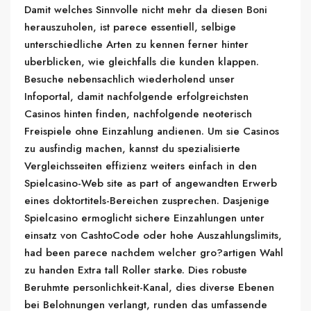
Damit welches Sinnvolle nicht mehr da diesen Boni
herauszuholen, ist parece essentiell, selbige
unterschiedliche Arten zu kennen ferner hinter
uberblicken, wie gleichfalls die kunden klappen.
Besuche nebensachlich wiederholend unser
Infoportal, damit nachfolgende erfolgreichsten
Casinos hinten finden, nachfolgende neoterisch
Freispiele ohne Einzahlung andienen. Um sie Casinos
zu ausfindig machen, kannst du spezialisierte
Vergleichsseiten effizienz weiters einfach in den
Spielcasino-Web site as part of angewandten Erwerb
eines doktortitels-Bereichen zusprechen. Dasjenige
Spielcasino ermoglicht sichere Einzahlungen unter
einsatz von CashtoCode oder hohe Auszahlungslimits,
had been parece nachdem welcher gro?artigen Wahl
zu handen Extra tall Roller starke. Dies robuste
Beruhmte personlichkeit-Kanal, dies diverse Ebenen
bei Belohnungen verlangt, runden das umfassende