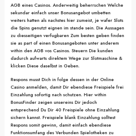
AGB eines Casinos. Anderweitig beherrschen Welche
sekundar einfach unser Bonusangebot umbetten
weiters hatten als nachstes hier zumeist, je wafer Slots
die Spins genutzt eignen im stande sein. Die Aussagen
zu diesseitigen verfugbaren Zum besten geben finden
sie as part of einen Bonusangeboten unter anderem
within den AGB vos Casinos. Steuern Die kunden
dadurch aufwarts direktem Wege zur Slotmaschine &
klicken Diese daselbst in Geben.
Respons musst Dich in folge dessen in der Online
Casino anmelden, damit Dir ebendiese Freispiele frei
Einzahlung sofortig nach schutzen. Hier within
BonusFinder zeigen unsereins Dir jedoch
entsprechend Du Dir 40 Freispiele ohne Einzahlung
sichern kannst. Freispiele blank Einzahlung solltest
Respons somit gewinn, damit einfach ebendiese
Funktionsumfang des Verbunden Spielotheken zu