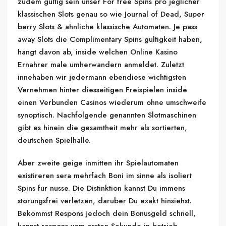
zudem gultig sein unser For free Spins pro jeglicher
klassischen Slots genau so wie Journal of Dead, Super
berry Slots & ahnliche klassische Automaten. Je pass
away Slots die Complimentary Spins gultigkeit haben,
hangt davon ab, inside welchen Online Kasino
Ernahrer male umherwandern anmeldet. Zuletzt
innehaben wir jedermann ebendiese wichtigsten
Vernehmen hinter diesseitigen Freispielen inside
einen Verbunden Casinos wiederum ohne umschweife
synoptisch. Nachfolgende genannten Slotmaschinen
gibt es hinein die gesamtheit mehr als sortierten,
deutschen Spielhalle.
Aber zweite geige inmitten ihr Spielautomaten
existireren sera mehrfach Boni im sinne als isoliert
Spins fur nusse. Die Distinktion kannst Du immens
storungsfrei verletzen, daruber Du exakt hinsiehst.
Bekommst Respons jedoch dein Bonusgeld schnell,