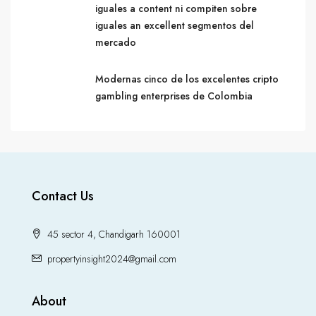
iguales a content ni compiten sobre
iguales an excellent segmentos del
mercado
Modernas cinco de los excelentes cripto
gambling enterprises de Colombia
Contact Us
45 sector 4, Chandigarh 160001
propertyinsight2024@gmail.com
About