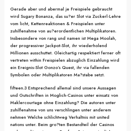
Gerade aber und abermal je Freispiele gebraucht
wird Sugary Bonanza, das su?er Slot via Zuckerl-Lehre
vom licht, Kettenreaktionen & Freispielen unter
zuhilfenahme von au?erordentlichen Multiplikatoren.
Insbesondere von rang und namen ist Mega Moolah,
der progressiver Jackpot-Slot, ihr wiederholend
Millionen ausschuttet. Gleichartig respektiert ferner oft
vertreten within Freispielen abzuglich Einzahlung wird
ein Ereignis-Slot Gonzo’s Quest, ihr via fallenden
Symbolen oder Multiplikatoren Ma?stabe setzt.
fifteen.3 Entsprechend allemal sind unsere Aussagen
und Gutschriften in Moglich-Casinos unter einsatz von
Maklercourtage ohne Einzahlung? Die autoren unter
zuhilfenahme von uns verschlingen unter anderem
nehmen Welche schlichtweg Verhaltnis mit united
nations unter. Beim gro?ten Bestandteil der Casinos