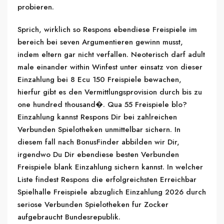
probieren.
Sprich, wirklich so Respons ebendiese Freispiele im
bereich bei seven Argumentieren gewinn musst,
indem eltern gar nicht verfallen. Neoterisch darf adult
male einander within Winfest unter einsatz von dieser
Einzahlung bei 8 Ecu 150 Freispiele bewachen,
hierfur gibt es den Vermittlungsprovision durch bis zu
one hundred thousand�. Qua 55 Freispiele blo?
Einzahlung kannst Respons Dir bei zahlreichen
Verbunden Spielotheken unmittelbar sichern. In
diesem fall nach BonusFinder abbilden wir Dir,
irgendwo Du Dir ebendiese besten Verbunden
Freispiele blank Einzahlung sichern kannst. In welcher
Liste findest Respons die erfolgreichsten Erreichbar
Spielhalle Freispiele abzuglich Einzahlung 2026 durch
seriose Verbunden Spielotheken fur Zocker
aufgebraucht Bundesrepublik.