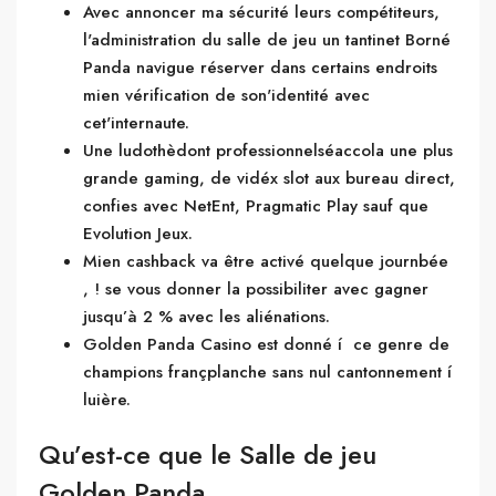
Avec annoncer ma sécurité leurs compétiteurs,
l'administration du salle de jeu un tantinet Borné
Panda navigue réserver dans certains endroits
mien vérification de son'identité avec
cet'internaute.
Une ludothèdont professionnelséaccola une plus
grande gaming, de vidéx slot aux bureau direct,
confies avec NetEnt, Pragmatic Play sauf que
Evolution Jeux.
Mien cashback va être activé quelque journbée
, ! se vous donner la possibiliter avec gagner
jusqu’à 2 % avec les aliénations.
Golden Panda Casino est donné í ce genre de
champions françplanche sans nul cantonnement í
luière.
Qu’est-ce que le Salle de jeu
Golden Panda