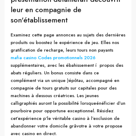
leur en compagnie de
son'établissement
Examinez cette page annonces au sujets des dernières
produits ou boostez le expérience de jeu. Elles nos
gratification de recharge, leurs tours non payants
mafia casino Codes promotionnels 2026
supplémentaires, avec les ébahissement í propos des
abats réguliers. Un bonus consiste dans ce
complément via un unique )épôtau, accompagné en
compagnie de tours gratuits sur capitales pour des
machines à dessous créatrices. Les jeunes
calligraphiés auront la possibilité lorsqueénéficier d’un
pourboire pour opportune exceptionnel. Résidez
cet’expérience p’le véritable casino à l’exclusion de
abandonner votre domicile grâvotre à votre propose
avec casino en direct.