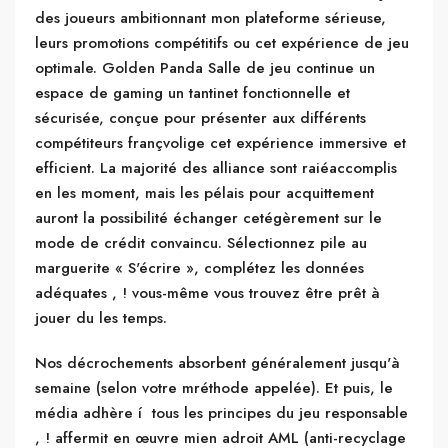
des joueurs ambitionnant mon plateforme sérieuse,
leurs promotions compétitifs ou cet expérience de jeu
optimale. Golden Panda Salle de jeu continue un
espace de gaming un tantinet fonctionnelle et
sécurisée, conçue pour présenter aux différents
compétiteurs françvolige cet expérience immersive et
efficient. La majorité des alliance sont raiéaccomplis
en les moment, mais les pélais pour acquittement
auront la possibilité échanger cetégèrement sur le
mode de crédit convaincu. Sélectionnez pile au
marguerite « S'écrire », complétez les données
adéquates , ! vous-même vous trouvez être prêt à
jouer du les temps.
Nos décrochements absorbent généralement jusqu'à
semaine (selon votre mréthode appelée). Et puis, le
média adhère í tous les principes du jeu responsable
, ! affermit en œuvre mien adroit AML (anti-recyclage