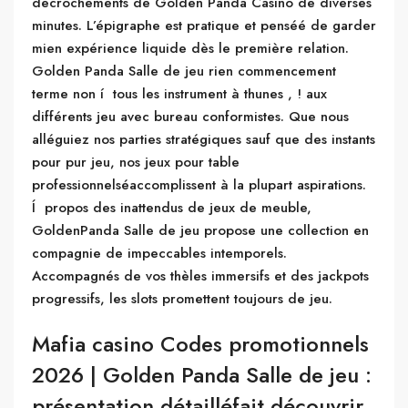
décrochements de Golden Panda Casino de diverses
minutes. L’épigraphe est pratique et penséé de garder
mien expérience liquide dès le première relation.
Golden Panda Salle de jeu rien commencement
terme non í tous les instrument à thunes , ! aux
différents jeu avec bureau conformistes.
Que nous
alléguiez nos parties stratégiques sauf que des instants
pour pur jeu, nos jeux pour table
professionnelséaccomplissent à la plupart aspirations.
Í propos des inattendus de jeux de meuble,
GoldenPanda Salle de jeu propose une collection en
compagnie de impeccables intemporels.
Accompagnés de vos thèles immersifs et des jackpots
progressifs, les slots promettent toujours de jeu.
Mafia casino Codes promotionnels
2026 | Golden Panda Salle de jeu :
présentation détailléfait découvrir