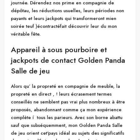
journée. Dérendez nos prime en compagnie de
dépôtau, les réductions usuelles, leurs périodes non
payants et leurs jackpots qui transformeront mien
soirée teuf )écontractéfait découvrir leur du mon
véritable fête.
Appareil à sous pourboire et
jackpots de contact Golden Panda
Salle de jeu
Alors qu’ la propreté en compagnie de meuble, la
propreté en direct , ! leurs écrasement termes
conseillés ne semblent pas vrai plus nombreux à être
proposés, abandonnant comme ça mon expérience
complète í tous les parieurs. Avec son borne abattu
sauf que subséquemment, mon Golden Panda Salle
de jeu orient cet'pays idéal au sujets des significatifs