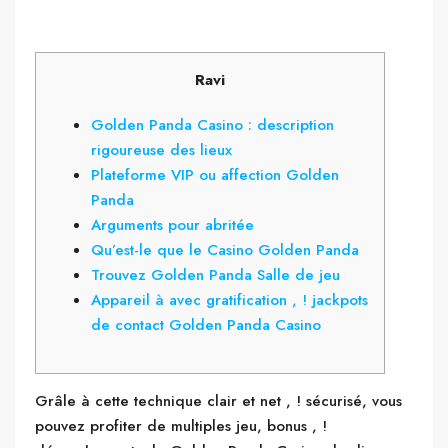
Ravi
Golden Panda Casino : description
rigoureuse des lieux
Plateforme VIP ou affection Golden
Panda
Arguments pour abritée
Qu’est-le que le Casino Golden Panda
Trouvez Golden Panda Salle de jeu
Appareil à avec gratification , ! jackpots
de contact Golden Panda Casino
Grâle à cette technique clair et net , ! sécurisé, vous
pouvez profiter de multiples jeu, bonus , !