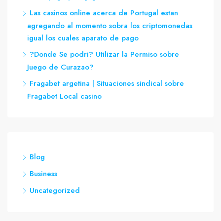
Las casinos online acerca de Portugal estan
agregando al momento sobra los criptomonedas
igual los cuales aparato de pago
?Donde Se podri? Utilizar la Permiso sobre
Juego de Curazao?
Fragabet argetina | Situaciones sindical sobre
Fragabet Local casino
Blog
Business
Uncategorized