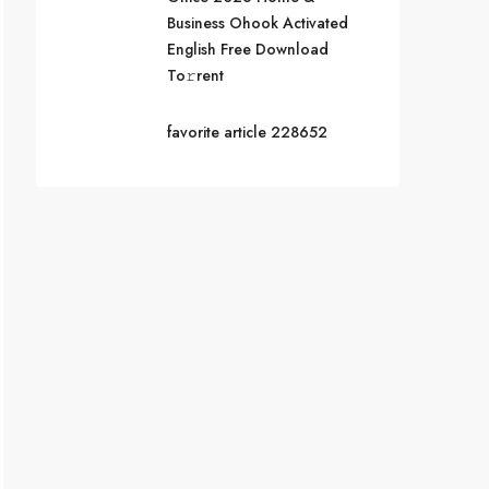
Business Ohook Activated
English Frее Download
To𝚛rent
favorite article 228652