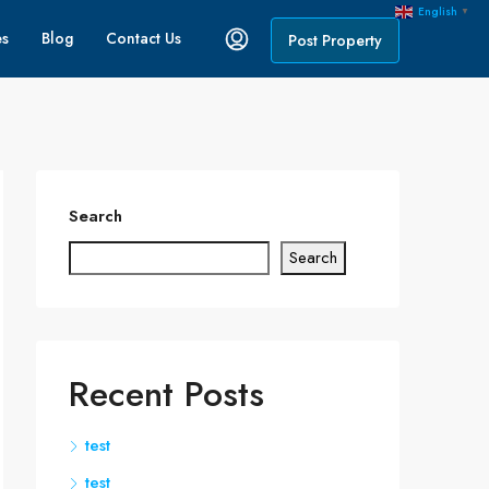
English
▼
es
Blog
Contact Us
Post Property
Search
Search
Recent Posts
test
test