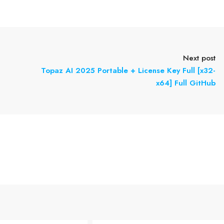
Next post
Topaz AI 2025 Portable + License Key Full [x32-
x64] Full GitHub