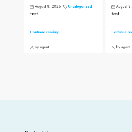
August 8, 2026
Uncategorized
August 8
test
test
...
...
Continue reading
Continue re
by agent
by agent